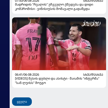
07:50/06-08-2026
ᲡᲮᲕᲐᲓᲐᲡᲮᲕᲐ
მადრიდის "რეალის" უჩვეულო ქმედება და დიდი
კომპრომისი - ვინისიუსის მომავალი გადაწყდა
06:41/06-08-2026
ᲡᲮᲕᲐᲓᲐᲡᲮᲕᲐ
[VIDEOS] მესის დუბლი და ასისტი - მაიამის "ინტერმა"
"სან ლუისს" მოუგო
ყველა