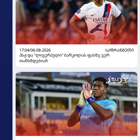
17:04/06-08-2026
ᲡᲐᲤᲠᲐᲜᲒᲔᲗᲘ
პსჟ და "ლივერპული" ბარკოლას ფასზე ვერ
თანხმდებიან