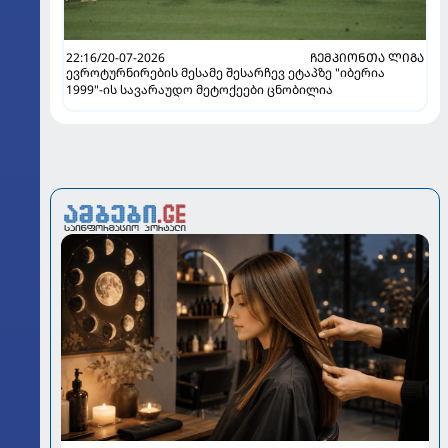
22:16/20-07-2026
ᲩᲔᲛᲞᲘᲝᲜᲗᲐ ᲚᲘᲒᲐ
ევროტურნირების მესამე შესარჩევ ეტაპზე "იბერია
1999"-ის სავარაუდო მეტოქეები ცნობილია