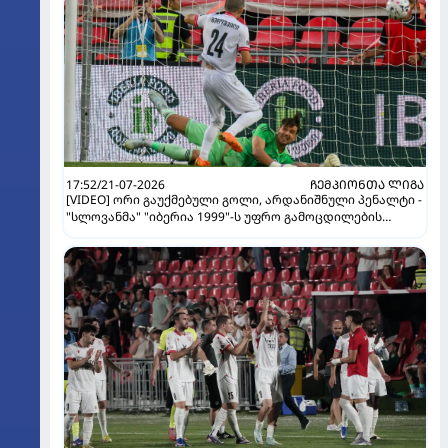
17:52/21-07-2026
ᲩᲔᲛᲞᲘᲝᲜᲗᲐ ᲚᲘᲒᲐ
[VIDEO] ორი გაუქმებული გოლი, არდანიშნული პენალტი -
"სლოვანმა" "იბერია 1999"-ს უფრო გამოცდილების
ხარჯზე მოუგო