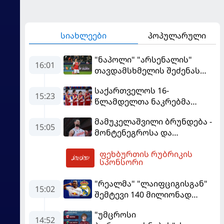
სიახლეები
პოპულარული
"ნაპოლი" "არსენალის"
16:01
თავდამსხმელის შეძენას
ცდილობს
საქართველოს 16-
15:23
წლამდელთა ნაკრებმა
ევრობასკეტი ისრაელთან
მამუკელაშვილი ბრუნდება -
მარცხით გახსნა
15:05
მონტენეგროსა და
პორტუგალიასთან
ფეხბურთის რუბრიკის
მატჩებისთვის საქართველო
16:37
სპონსორი
მზადებას 15
კალათბურთელით იწყებს
"რეალმა" "ლაიფციგისგან"
15:02
შემტევი 140 მილიონად
შეიძინა
"უმცროსი
14:52