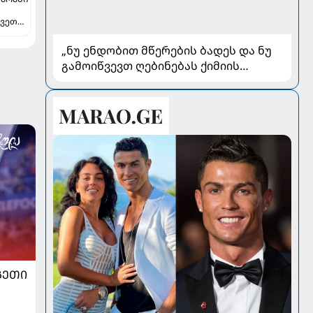
ვეთა -
ავს
„ნუ ენდობით მწერების ბადეს და ნუ
გამოიწვევთ ღებინებას ქიმიის
გადაყლაპვისას“ - როგორ ვიხსნათ
ბავშვი კრიტიკულ სიტუაციაში,
პედიატრ სალომე ახვლედიანის
რჩევები
ᲒᲔᲗᲘ