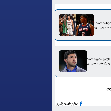
"ერთმანეთ
ფაჩულიას 
"რთულია უყურო
განვითარებულ
თე
გაზიარება: