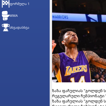
ᲤᲝᲠᲛᲣᲚᲐ 1
MMA
ᲡᲮᲕᲐᲓᲐᲡᲮᲕᲐ
ზაზა ფაჩულიას "გოლდენ 
რეგულარული ჩემპიონატი 
ზაზა ფაჩულიას "გოლდენ 