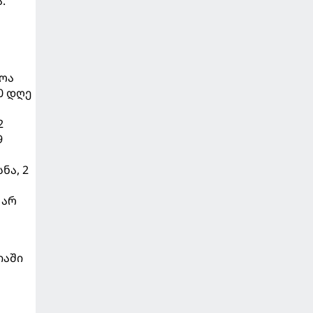
.
ლოა
0 დღე
2
9
ნა, 2
 არ
იაში