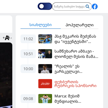
სიახლეები
პოპულარული
პსჟ მეკარის შეძენას
+
-
11:02
და "იუვენტუსში"
განათხოვრებას
სამწუხარო ამბავი -
აპირებს
10:51
ლიონელ მესის მამა
68 წლის ასაკში
"რეალის" ეს
გარდაიცვალა
10:00
ვარსკვლავი
დაუფასებელი იყო" -
ფეხბურთის
ჩიჩარიტომ ყოფილ
12:19
რუბრიკის სპონსორი
თანაგუნდელზე
ისაუბრა
Marca: მესიმ
09:08
მუნდიალის
მიმდინარეობისას