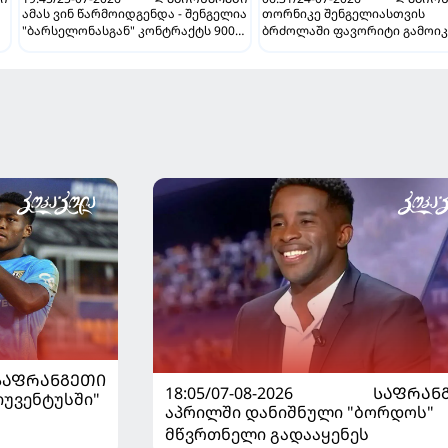
ამას ვინ წარმოიდგენდა - შენგელია
თორნიკე შენგელიასთვის
"ბარსელონასგან" კონტრაქტს 900
ბრძოლაში ფავორიტი გამოიკ
ათასად გამოისყიდის
"ბარსელონა" ქართველის
შენარჩუნების იმედს არ კარგ
ᲡᲐᲤᲠᲐᲜᲒᲔᲗᲘ
18:05/07-08-2026
ᲡᲐᲤᲠᲐᲜ
"იუვენტუსში"
აპრილში დანიშნული "ბორდოს"
მწვრთნელი გადააყენეს