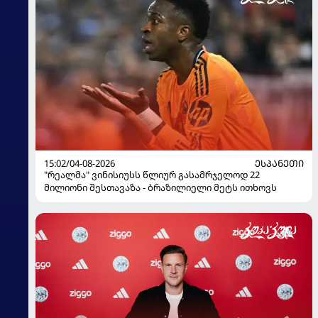
15:02/04-08-2026
ᲔᲡᲞᲐᲜᲔᲗᲘ
"რეალმა" ვინისიუსს წლიურ გასამრჯელოდ 22
მილიონი შესთავაზა - ბრაზილიელი მეტს ითხოვს