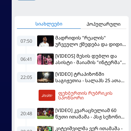
სიახლეები
პოპულარული
მადრიდის "რეალის"
07:50
უჩვეულო ქმედება და დიდი
კომპრომისი - ვინისიუსის
[VIDEOS] მესის დუბლი და
მომავალი გადაწყდა
06:41
ასისტი - მაიამის "ინტერმა"
"სან ლუისს" მოუგო
[VIDEO] ტრაპიზონში
22:05
საგიჟეთია - სალაჰს 25 ათასი
ფანი დახვდა
ფეხბურთის რუბრიკის
08:00
სპონსორი
[VIDEO] კვარაცხელიამ 60
20:48
წუთი ითამაშა - პსჟ სეზონის
პირველ მატჩში
კიტეიშვილმა ვერ ითამაშა -
"მალიორკასთან"