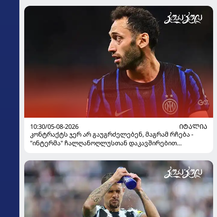
10:30/05-08-2026
ᲘᲢᲐᲚᲘᲐ
კონტრაქტს ჯერ არ გაუგრძელებენ, მაგრამ რჩება -
"ინტერმა" ჩალღანოღლუსთან დაკავშირებით
გადაწყვეტილება მიიღო