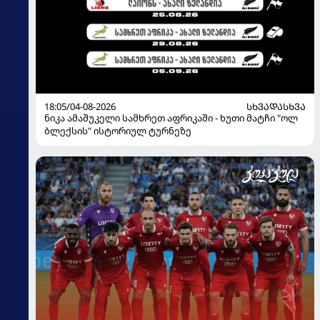
18:05/04-08-2026
ᲡᲮᲕᲐᲓᲐᲡᲮᲕᲐ
ნიკა ამაშუკელი სამხრეთ აფრიკაში - ხუთი მატჩი "ოლ
ბლექსის" ისტორიულ ტურნეზე