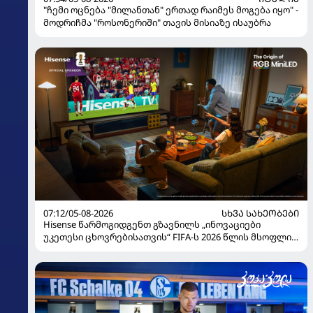
"ჩემი ოცნება "მილანთან" ერთად რაიმეს მოგება იყო" -
მოდრიჩმა "როსონერიში" თავის მისიაზე ისაუბრა
07:12/05-08-2026
ᲡᲮᲕᲐ ᲡᲐᲮᲔᲝᲑᲔᲑᲘ
Hisense წარმოგიდგენთ გზავნილს „ინოვაციები
უკეთესი ცხოვრებისათვის“ FIFA-ს 2026 წლის მსოფლიო
ჩემპიონატზე