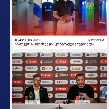
06:48/05-08-2026
ᲒᲔᲠᲛᲐᲜᲘᲐ
"შალკემ" 40 წლის ჯეკოს კონტრაქტი გაუგრძელა