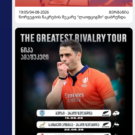
19:05/04-08-2026
ᲒᲔᲠᲛᲐᲜᲘᲐ
ნორვეგიის ნაკრების მეკარე "ლაიფციგში" დაბრუნდა