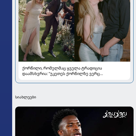
ქორწილი, რომელმაც ყველა ტრადიცია
დაამსხვრია: "უკეთეს ქორწილზე ვერც
ვიოცნებებდი“
სიახლეები