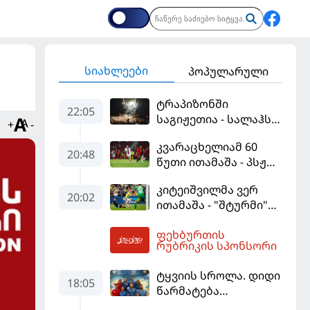
სიახლეები
პოპულარული
ტრაპიზონში
22:05
საგიჟეთია - სალაჰს
+
-
25 ათასი ფანი
კვარაცხელიამ 60
დახვდა
20:48
წუთი ითამაშა - პსჟ
სეზონის პირველ
კიტეიშვილმა ვერ
მატჩში
20:02
ითამაშა - "შტურმი"
"მალიორკასთან"
ჩემპიონთა ლიგაზე
დამარცხდა
ფეხბურთის
"ფენერბაჰჩესთან"
03:07
რუბრიკის სპონსორი
დამარცხდა
ტყვიის სროლა. დიდი
18:05
წარმატება
ვროცლავში