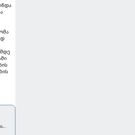
ონდა
ლა
ომა
ოდ
ამდე
ამი
ბის
ბის
ის