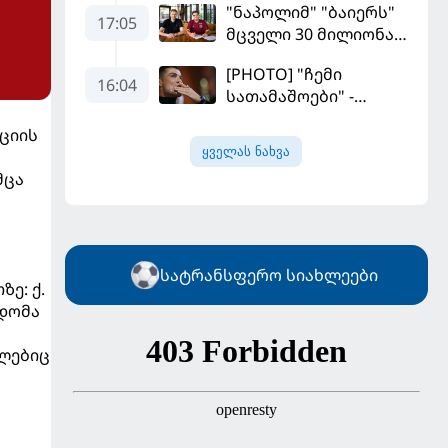
"ნაპოლიმ" "ბაიერს"
17:05
მცველი 30 მილიონად
მიჰყიდა
[PHOTO] "ჩემი
16:04
სათამაშოები" -
რონალდომ თავისი
ციის
ძვირფასი ავტოპარკი
ყველას ნახვა
აჩვენა
მცა
სატრანსფერო სიახლეები
ე: ქ.
ხდომა
მლებიც