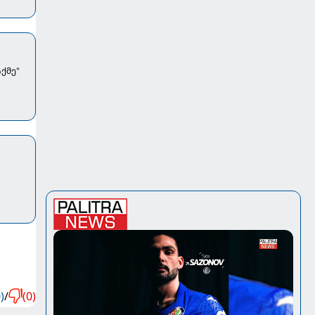
ქმე"
)
/
(0)