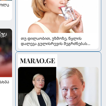
ᲠᲝᲚᲐ
თუ დილაობით, უზმოზე, წყლის
დალევა გულისრევის შეგრძნებას
იწვევს - რა უნდა ვიცოდეთ
ᲡᲮᲕᲐ