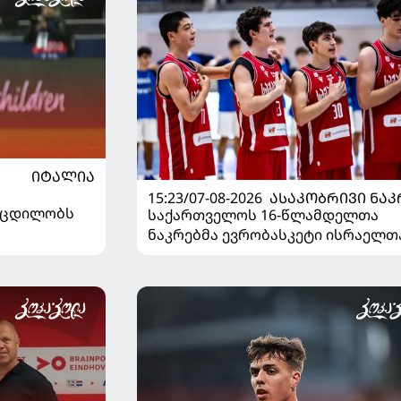
ᲘᲢᲐᲚᲘᲐ
15:23/07-08-2026
ᲐᲡᲐᲙᲝᲑᲠᲘᲕᲘ ᲜᲐᲙ
ს ცდილობს
საქართველოს 16-წლამდელთა
ნაკრებმა ევრობასკეტი ისრაელთ
მარცხით გახსნა