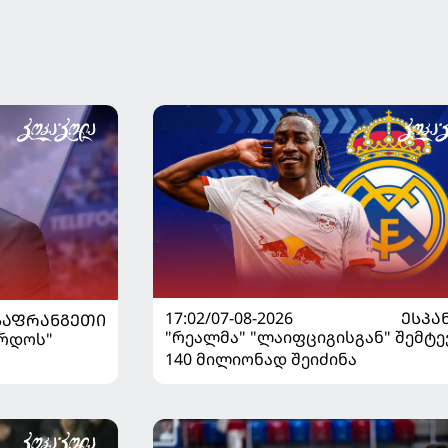
17:02/07-08-2026
ᲔᲡᲞᲐ
ᲡᲐᲤᲠᲐᲜᲒᲔᲗᲘ
"რეალმა" "ლაიფციგისგან" შემტე
ორდოს"
140 მილიონად შეიძინა