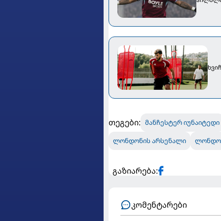
ხვიჩ
თეგები:
მანჩესტერ იუნაიტედი
ლონდონის არსენალი
ლონდონ
გაზიარება:
კომენტარები