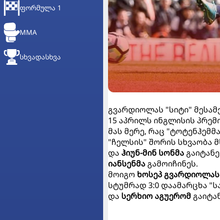
ᲤᲝᲠᲛᲣᲚᲐ 1
MMA
ᲡᲮᲕᲐᲓᲐᲡᲮᲕᲐ
გვარდიოლას "სიტი" მესამ
15 აპრილს ინგლისის პრემი
მას მერე, რაც "ტოტენჰემმ
"ჩელსის" შორის სხვაობა 
და
ჰიუნ-მინ სონმა
გაიტანე
იანსენმა
გამოიჩინეს.
მოიგო
ხოსეპ გვარდიოლას
სტუმრად 3:0 დაამარცხა "
და
სერხიო აგუერომ
გაიტან