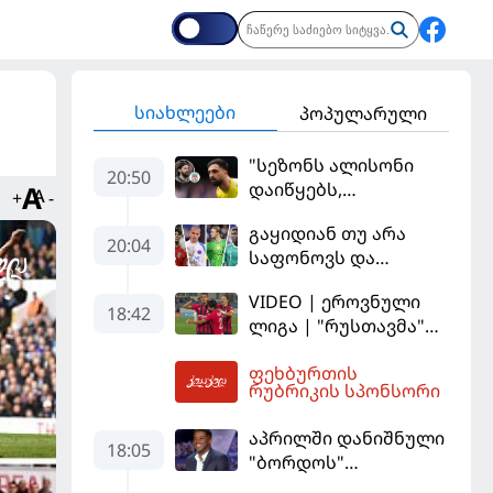
სიახლეები
პოპულარული
"სეზონს ალისონი
20:50
დაიწყებს,
+
-
მამარდაშვილს
გაყიდიან თუ არა
შანსის
20:04
საფონოვს და
გამოსაყენებლად
შევალიეს - ვინ
მოთმინება
VIDEO | ეროვნული
იქნება პსჟ-ს
სჭირდება,
18:42
ლიგა | "რუსთავმა"
ძირითადი მეკარე?
რომელსაც 100%-ით
უკეთ ითამაშა და
მიიღებს" - განაცხადა
ფეხბურთის
დამსახურებულად
20:58
"ლივერპულის"
რუბრიკის სპონსორი
მოიგო, "ტორპედომ"
ყოფილმა მეკარემ
გვიან გაიღვიძა...
აპრილში დანიშნული
18:05
"ბორდოს"
მწვრთნელი