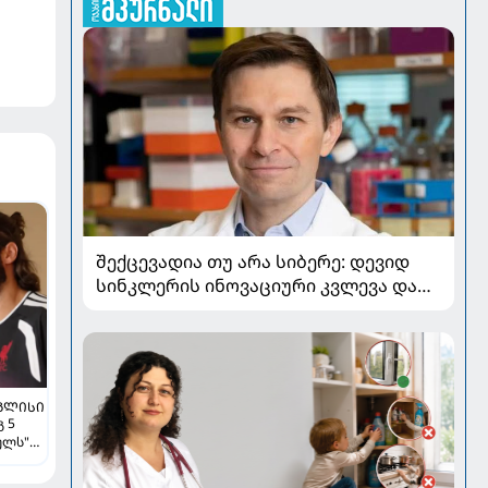
შექცევადია თუ არა სიბერე: დევიდ
სინკლერის ინოვაციური კვლევა და
OSK გენური თერაპია
ᲒᲚᲘᲡᲘ
 5
ულს"