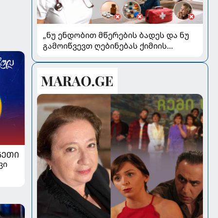
„ნუ ენდობით მწერების ბადეს და ნუ
გამოიწვევთ ღებინებას ქიმიის
გადაყლაპვისას“ - როგორ ვიხსნათ
ბავშვი კრიტიკულ სიტუაციაში,
პედიატრ სალომე ახვლედიანის
რჩევები
ᲜᲔᲗᲘ
ვი