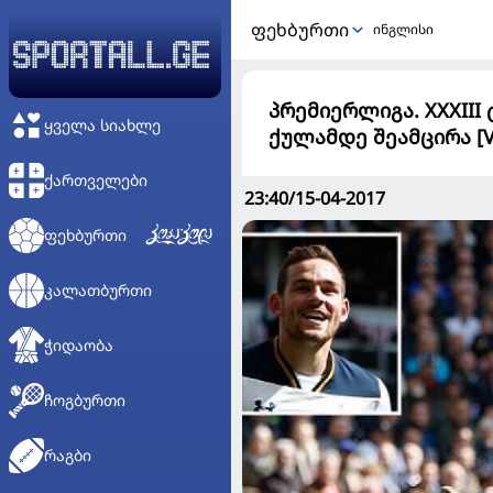
ᲤᲔᲮᲑᲣᲠᲗᲘ
ინგლისი
პრემიერლიგა. XXXIII
ᲧᲕᲔᲚᲐ ᲡᲘᲐᲮᲚᲔ
ქულამდე შეამცირა [V
ᲥᲐᲠᲗᲕᲔᲚᲔᲑᲘ
23:40/15-04-2017
ᲤᲔᲮᲑᲣᲠᲗᲘ
ᲙᲐᲚᲐᲗᲑᲣᲠᲗᲘ
ᲭᲘᲓᲐᲝᲑᲐ
ᲩᲝᲒᲑᲣᲠᲗᲘ
ᲠᲐᲒᲑᲘ