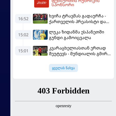
ფეხბურთის რუბრიკის
20:49
სპონსორი
ხვიჩა ტრავმას გადაურჩა -
16:52
ქართველის პრეასისტი და
პსჟ-ს ფრე "მანჩესტერ
ლუკა ზიდანმა ესპანეთში
იუნაიტედთან"
15:02
გუნდი გამოიცვალა
კვარაცხელიასთან ერთად
15:01
შეუტევს - მუნდიალის გმირი
მალე პსჟ-ს ფეხბურთელი
გახდება
ყველას ნახვა