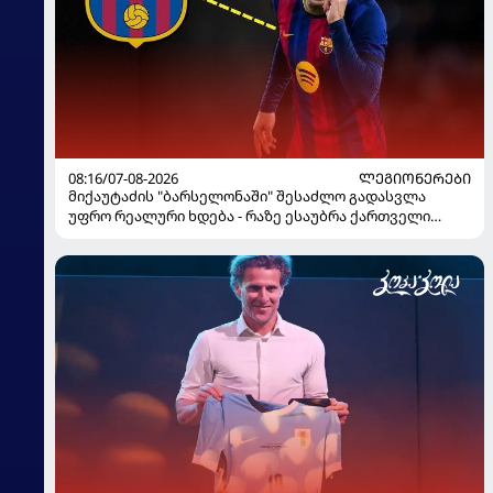
08:16/07-08-2026
ᲚᲔᲒᲘᲝᲜᲔᲠᲔᲑᲘ
მიქაუტაძის "ბარსელონაში" შესაძლო გადასვლა
უფრო რეალური ხდება - რაზე ესაუბრა ქართველი
კატალონიელთა მთავარ მწვრთნელს