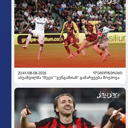
20:41/08-08-2026
ᲚᲔᲒᲘᲝᲜᲔᲠᲔᲑᲘ
აბუაშვილმა "მეცს" "გენგამთან" გამარჯვება მოუპოვა