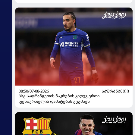
08:50/07-08-2026
ᲡᲐᲤᲠᲐᲜᲒᲔᲗᲘ
პსჟ საფრანგეთის ნაკრების კიდევ ერთი
ფეხბურთელის დამატებას გეგმავს