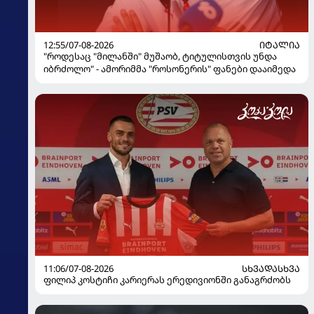
12:55/07-08-2026
ᲘᲢᲐᲚᲘᲐ
"როდესაც "მილანში" მუშაობ, ტიტულისთვის უნდა
იბრძოლო" - ამორიმმა "როსონერის" ფანები დააიმედა
11:06/07-08-2026
ᲡᲮᲕᲐᲓᲐᲡᲮᲕᲐ
ფილიპ კოსტიჩი კარიერას ერედივიონში განაგრძობს