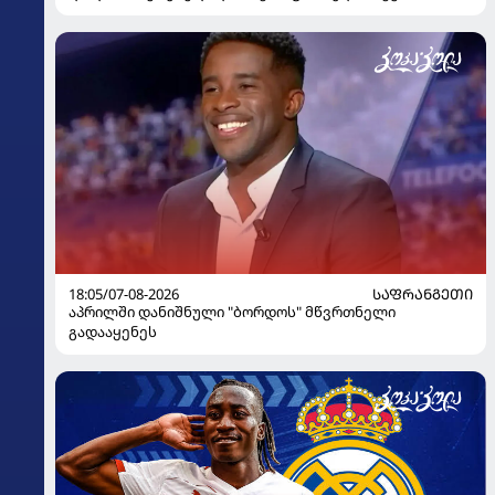
გაიღვიძა...
18:05/07-08-2026
ᲡᲐᲤᲠᲐᲜᲒᲔᲗᲘ
აპრილში დანიშნული "ბორდოს" მწვრთნელი
გადააყენეს