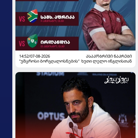
14:52/07-08-2026
ᲐᲡᲐᲙᲝᲑᲠᲘᲕᲘ ᲜᲐᲙᲠᲔᲑᲘ
"უმცროსი ბორჯღალოსნების" ხუთი ლელო ინგლისთან