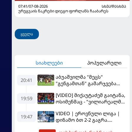
07:41/07-08-2026
ᲡᲮᲕᲐᲓᲐᲡᲮᲕᲐ
ურუგვაის ნაკრები დიეგო ფორლანს ჩააბარეს
ყველა
სიახლეები
პოპულარული
აბუაშვილმა "მეცს"
20:41
"გენგამთან" გამარჯვება
მოუპოვა
[VIDEO] მიქაუტაძემ გაიტანა,
19:59
ოსიმენმაც - "ვილიარეალმა"
სტამბოლში
VIDEO | ეროვნული ლიგა |
"გალათასარაის" მოუგო
19:47
დინამო ბთ 2-2 გაგრა.
გამოსყიდული "დანაშაული"