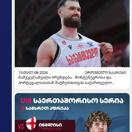
15:05/07-08-2026
ᲔᲠᲝᲕᲜᲣᲚᲘ ᲜᲐᲙᲠᲔᲑᲘ
მამუკელაშვილი ბრუნდება - მონტენეგროსა და
პორტუგალიასთან მატჩებისთვის საქართველო
მზადებას 15 კალათბურთელით იწყებს