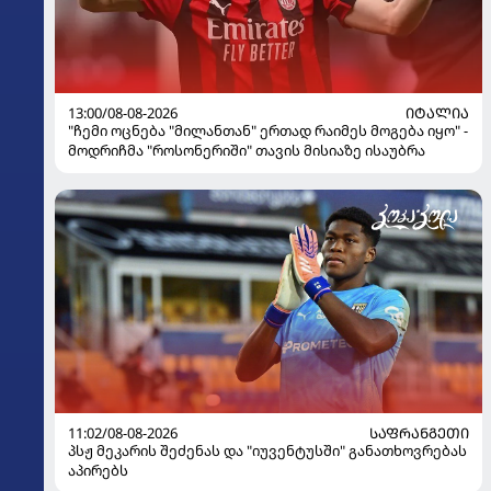
13:00/08-08-2026
ᲘᲢᲐᲚᲘᲐ
"ჩემი ოცნება "მილანთან" ერთად რაიმეს მოგება იყო" -
მოდრიჩმა "როსონერიში" თავის მისიაზე ისაუბრა
11:02/08-08-2026
ᲡᲐᲤᲠᲐᲜᲒᲔᲗᲘ
პსჟ მეკარის შეძენას და "იუვენტუსში" განათხოვრებას
აპირებს