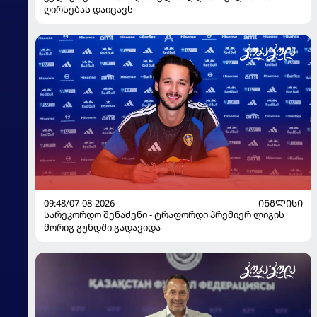
ღირსებას დაიცავს
09:48/07-08-2026
ᲘᲜᲒᲚᲘᲡᲘ
სარეკორდო შენაძენი - ტრაფორდი პრემიერ ლიგის
მორიგ გუნდში გადავიდა