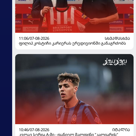
11:06/07-08-2026
ᲡᲮᲕᲐᲓᲐᲡᲮᲕᲐ
ფილიპ კოსტიჩი კარიერას ერედივიონში განაგრძობს
10:46/07-08-2026
ᲘᲢᲐᲚᲘᲐ
კვლავ სერია A-ში - დანიელ მალდინი "კალიარის"