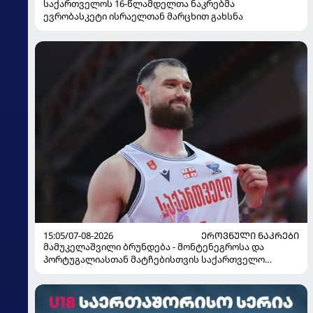
საქართველოს 16-წლამდელთა ნაკრებმა
ევრობასკეტი ისრაელთან მარცხით გახსნა
15:05/07-08-2026
ᲔᲠᲝᲕᲜᲣᲚᲘ ᲜᲐᲙᲠᲔᲑᲘ
მამუკელაშვილი ბრუნდება - მონტენეგროსა და
პორტუგალიასთან მატჩებისთვის საქართველო
მზადებას 15 კალათბურთელით იწყებს