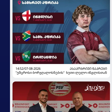
14:52/07-08-2026
ᲐᲡᲐᲙᲝᲑᲠᲘᲕᲘ ᲜᲐᲙᲠᲔᲑᲘ
"უმცროსი ბორჯღალოსნების" ხუთი ლელო ინგლისთან