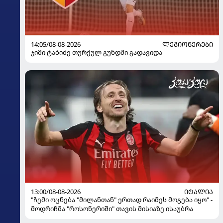
14:05/08-08-2026
ᲚᲔᲒᲘᲝᲜᲔᲠᲔᲑᲘ
ჯიმი ტაბიძე თურქულ გუნდში გადავიდა
13:00/08-08-2026
ᲘᲢᲐᲚᲘᲐ
"ჩემი ოცნება "მილანთან" ერთად რაიმეს მოგება იყო" -
მოდრიჩმა "როსონერიში" თავის მისიაზე ისაუბრა