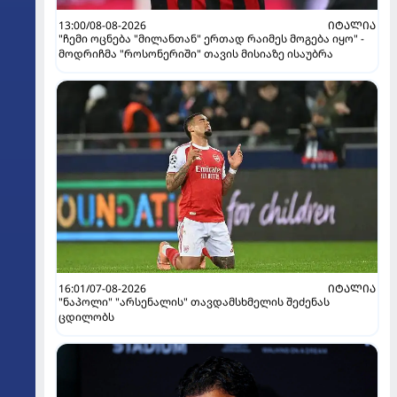
13:00/08-08-2026
ᲘᲢᲐᲚᲘᲐ
"ჩემი ოცნება "მილანთან" ერთად რაიმეს მოგება იყო" -
მოდრიჩმა "როსონერიში" თავის მისიაზე ისაუბრა
16:01/07-08-2026
ᲘᲢᲐᲚᲘᲐ
"ნაპოლი" "არსენალის" თავდამსხმელის შეძენას
ცდილობს