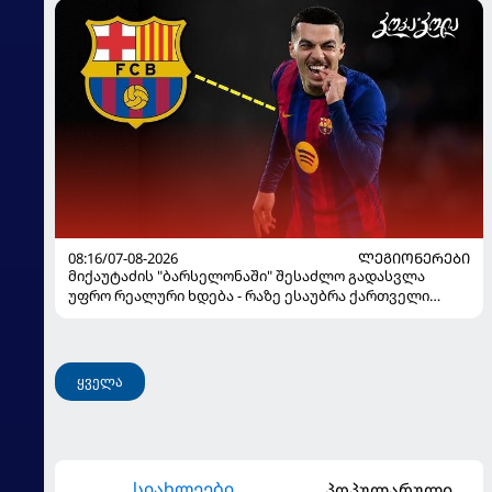
08:16/07-08-2026
ᲚᲔᲒᲘᲝᲜᲔᲠᲔᲑᲘ
მიქაუტაძის "ბარსელონაში" შესაძლო გადასვლა
უფრო რეალური ხდება - რაზე ესაუბრა ქართველი
კატალონიელთა მთავარ მწვრთნელს
ყველა
სიახლეები
პოპულარული