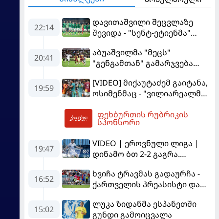
დავითაშვილი შეცვლაზე
22:14
შევიდა - "სენტ-ეტიენმა"
"სოშოს" მოუგო
აბუაშვილმა "მეცს"
20:41
"გენგამთან" გამარჯვება
მოუპოვა
[VIDEO] მიქაუტაძემ გაიტანა,
19:59
ოსიმენმაც - "ვილიარეალმა"
სტამბოლში
ფეხბურთის რუბრიკის
"გალათასარაის" მოუგო
23:03
სპონსორი
VIDEO | ეროვნული ლიგა |
19:47
დინამო ბთ 2-2 გაგრა.
გამოსყიდული "დანაშაული"
ხვიჩა ტრავმას გადაურჩა -
16:52
ქართველის პრეასისტი და
პსჟ-ს ფრე "მანჩესტერ
ლუკა ზიდანმა ესპანეთში
იუნაიტედთან"
15:02
გუნდი გამოიცვალა