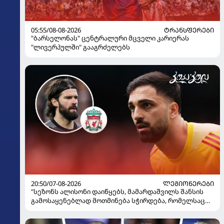
05:55/08-08-2026
ᲢᲠᲐᲜᲡᲤᲔᲠᲔᲑᲘ
"ბარსელონას" ცენტრალური მცველი კარიერას
"ლივერპულში" გააგრძელებს
20:50/07-08-2026
ᲚᲔᲒᲘᲝᲜᲔᲠᲔᲑᲘ
"სეზონს ალისონი დაიწყებს, მამარდაშვილს შანსის
გამოსაყენებლად მოთმინება სჭირდება, რომელსაც
100%-ით მიიღებს" - განაცხადა "ლივერპულის"
ყოფილმა მეკარემ