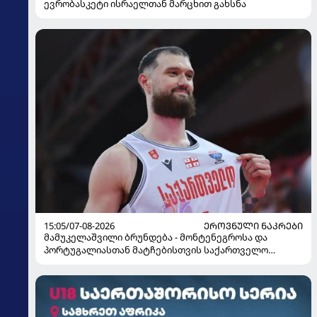
ევრობასკეტი ისრაელთან მარცხით გახსნა
15:05/07-08-2026
ᲔᲠᲝᲕᲜᲣᲚᲘ ᲜᲐᲙᲠᲔᲑᲘ
მამუკელაშვილი ბრუნდება - მონტენეგროსა და
პორტუგალიასთან მატჩებისთვის საქართველო
მზადებას 15 კალათბურთელით იწყებს