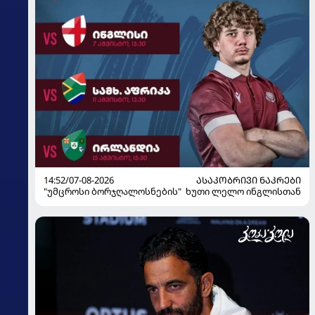
14:52/07-08-2026
ᲐᲡᲐᲙᲝᲑᲠᲘᲕᲘ ᲜᲐᲙᲠᲔᲑᲘ
"უმცროსი ბორჯღალოსნების" ხუთი ლელო ინგლისთან