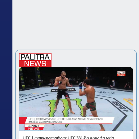
UFC | ოფიციალურად: UFC 331-ზე გიგა ჭიკაძე