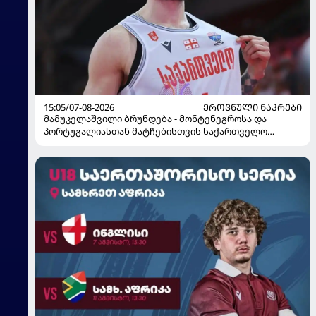
15:05/07-08-2026
ᲔᲠᲝᲕᲜᲣᲚᲘ ᲜᲐᲙᲠᲔᲑᲘ
მამუკელაშვილი ბრუნდება - მონტენეგროსა და
პორტუგალიასთან მატჩებისთვის საქართველო
მზადებას 15 კალათბურთელით იწყებს