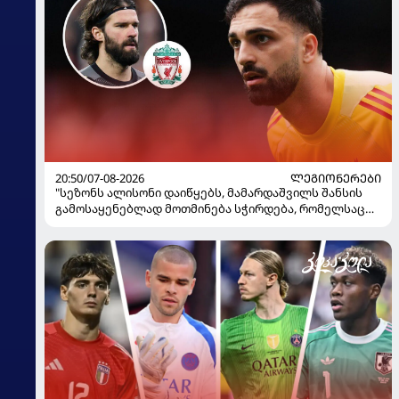
20:50/07-08-2026
ᲚᲔᲒᲘᲝᲜᲔᲠᲔᲑᲘ
"სეზონს ალისონი დაიწყებს, მამარდაშვილს შანსის
გამოსაყენებლად მოთმინება სჭირდება, რომელსაც
100%-ით მიიღებს" - განაცხადა "ლივერპულის"
ყოფილმა მეკარემ