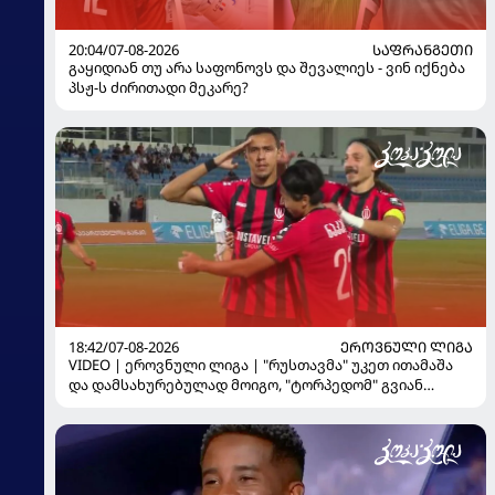
20:04/07-08-2026
ᲡᲐᲤᲠᲐᲜᲒᲔᲗᲘ
გაყიდიან თუ არა საფონოვს და შევალიეს - ვინ იქნება
პსჟ-ს ძირითადი მეკარე?
18:42/07-08-2026
ᲔᲠᲝᲕᲜᲣᲚᲘ ᲚᲘᲒᲐ
VIDEO | ეროვნული ლიგა | "რუსთავმა" უკეთ ითამაშა
და დამსახურებულად მოიგო, "ტორპედომ" გვიან
გაიღვიძა...