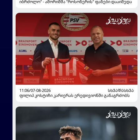
იბრძოლო" - ამორიმმა "როსონერის" ფანები დააიმედა
11:06/07-08-2026
ᲡᲮᲕᲐᲓᲐᲡᲮᲕᲐ
ფილიპ კოსტიჩი კარიერას ერედივიონში განაგრძობს