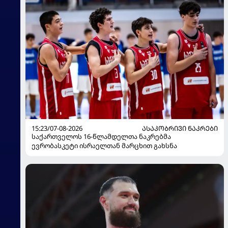
15:23/07-08-2026
ᲐᲡᲐᲙᲝᲑᲠᲘᲕᲘ ᲜᲐᲙᲠᲔᲑᲘ
საქართველოს 16-წლამდელთა ნაკრებმა
ევრობასკეტი ისრაელთან მარცხით გახსნა