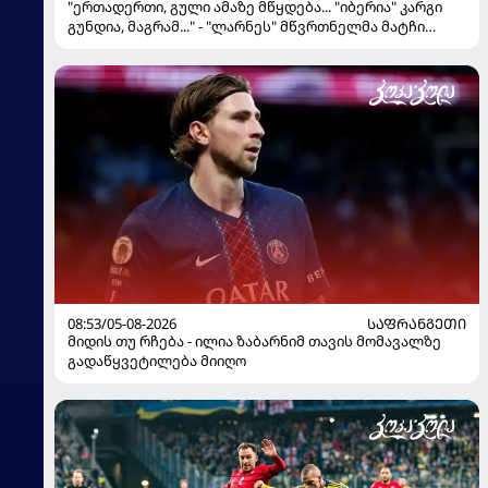
"ერთადერთი, გული ამაზე მწყდება... "იბერია" კარგი
გუნდია, მაგრამ..." - "ლარნეს" მწვრთნელმა მატჩი
შეაფასა და თბილისში თავდაჯერებული გუნდი
მოჰყავს
08:53/05-08-2026
ᲡᲐᲤᲠᲐᲜᲒᲔᲗᲘ
მიდის თუ რჩება - ილია ზაბარნიმ თავის მომავალზე
გადაწყვეტილება მიიღო