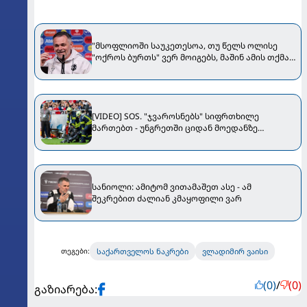
"მსოფლიოში საუკეთესოა, თუ წელს ოლისე
"ოქროს ბურთს" ვერ მოიგებს, მაშინ ამის თქმა
შეგვეძლება" - სანიოლი Bild-ს ესაუბრა
[VIDEO] SOS. "ჯვაროსნებს" სიფრთხილე
მართებთ - უნგრეთში ციდან მოედანზე
კამერები ცვივა
სანიოლი: ამიტომ ვითამაშეთ ასე - ამ
შეკრებით ძალიან კმაყოფილი ვარ
საქართველოს ნაკრები
ვლადიმირ ვაისი
თეგები:
(0)
/
(0)
გაზიარება: