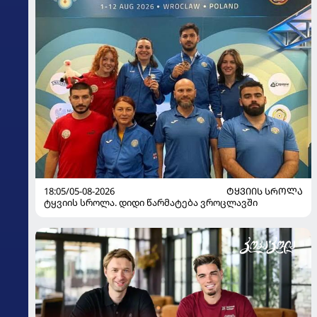
18:05/05-08-2026
ᲢᲧᲕᲘᲘᲡ ᲡᲠᲝᲚᲐ
ტყვიის სროლა. დიდი წარმატება ვროცლავში