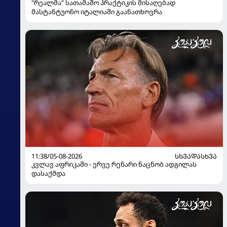
"რეალმა" სათამაშო პრაქტიკის მისაღებად
მასტანტუონო იტალიაში გაანათხოვრა
11:38/05-08-2026
ᲡᲮᲕᲐᲓᲐᲡᲮᲕᲐ
კვლავ აფრიკაში - ერვე რენარი ნაცნობ ადგილას
დასაქმდა