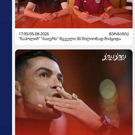
17:05/05-08-2026
ᲒᲔᲠᲛᲐᲜᲘᲐ
"ნაპოლიმ" "ბაიერს" მცველი 30 მილიონად მიჰყიდა