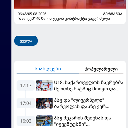
06:48/05-08-2026
ᲒᲔᲠᲛᲐᲜᲘᲐ
"შალკემ" 40 წლის ჯეკოს კონტრაქტი გაუგრძელა
ყველა
სიახლეები
პოპულარული
U18. საქართველოს ნაკრებმა
17:17
მეოთხე მატჩიც მოიგო და
ერთპიროვნული ლიდერი
პსჟ და "ლივერპული"
გახდა
17:04
ბარკოლას ფასზე ვერ
თანხმდებიან
პსჟ მეკარის შეძენას და
16:02
"იუვენტუსში"