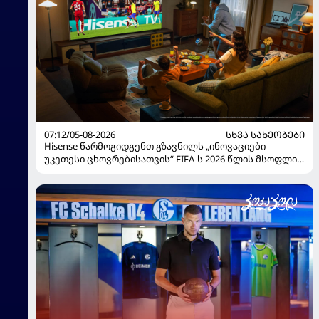
07:12/05-08-2026
ᲡᲮᲕᲐ ᲡᲐᲮᲔᲝᲑᲔᲑᲘ
Hisense წარმოგიდგენთ გზავნილს „ინოვაციები
უკეთესი ცხოვრებისათვის“ FIFA-ს 2026 წლის მსოფლიო
ჩემპიონატზე