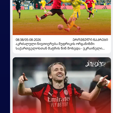
08:38/05-08-2026
ᲔᲠᲝᲕᲜᲣᲚᲘ ᲜᲐᲙᲠᲔᲑᲘ
აკრძალული ნივთიერება მუდრიკის ორგანიზმი
საქართველოსთან მატჩის წინ მოხვდა - უკრაინელი
ჟურნალისტი ფეხბურთელის დისკვალიფიკაციაზე
ინფორმაციას ავრცელებს