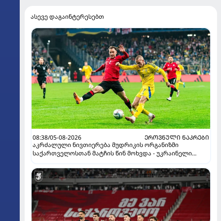
ასევე დაგაინტერესებთ
08:38/05-08-2026
ᲔᲠᲝᲕᲜᲣᲚᲘ ᲜᲐᲙᲠᲔᲑᲘ
აკრძალული ნივთიერება მუდრიკის ორგანიზმი
საქართველოსთან მატჩის წინ მოხვდა - უკრაინელი
ჟურნალისტი ფეხბურთელის დისკვალიფიკაციაზე
ინფორმაციას ავრცელებს