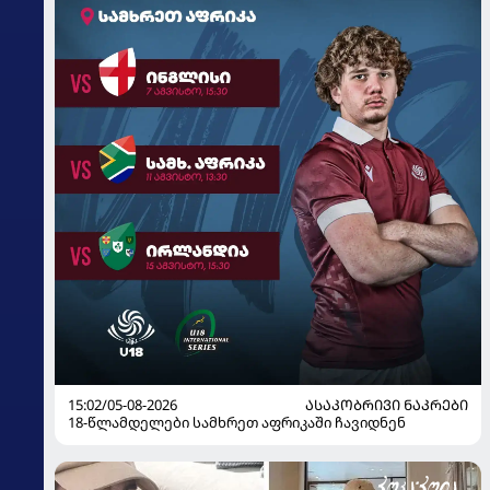
15:02/05-08-2026
ᲐᲡᲐᲙᲝᲑᲠᲘᲕᲘ ᲜᲐᲙᲠᲔᲑᲘ
18-წლამდელები სამხრეთ აფრიკაში ჩავიდნენ