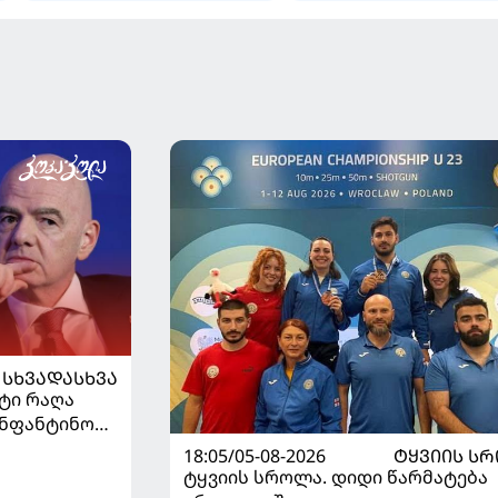
ᲡᲮᲕᲐᲓᲐᲡᲮᲕᲐ
ეტი რაღა
 ინფანტინოს
18:05/05-08-2026
ᲢᲧᲕᲘᲘᲡ Ს
ტყვიის სროლა. დიდი წარმატება