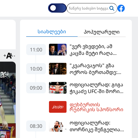
სიახლეები
პოპულარული
"ვერ ვხვდები, ამ
11:00
კაცმა მეტი რაღა
+
-
უნდა ჩაიდინოს?" -
"კვარავაჯოს" გზა
ფიგუ ინფანტინოს
10:00
ოქროს ბურთამდე:
გადადგომას
თანამედროვე
მოითხოვს
ოფიციალურად: გიგა
ქართული ზღაპარი
09:00
ჭიკაძე UFC-ში მორიგ
ბრძოლას
ფეხბურთის
სექტემბერში
11:42
რუბრიკის სპონსორი
გამართავს
ოფიციალურად:
08:30
თორნიკე შენგელია
"დუბაის"