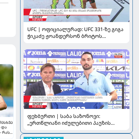
UFC | ოფიციალურად: UFC 331-ზე გიგა
ჭიკაძე ჟოანდერსონ ბრიტოს
დაუპირისპირდება
ფეხბურთი | საბა საზონოვი:
„ერთწლიანი იძულებითი პაუზის
ᲓᲐᲡᲮᲕᲐ
ს და
შემდეგ ჩემთვის ყველა მატჩი
- რას
მნიშვნელოვანია“