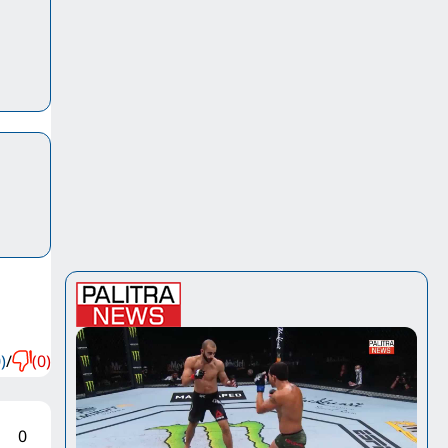
)
/
(0)
0