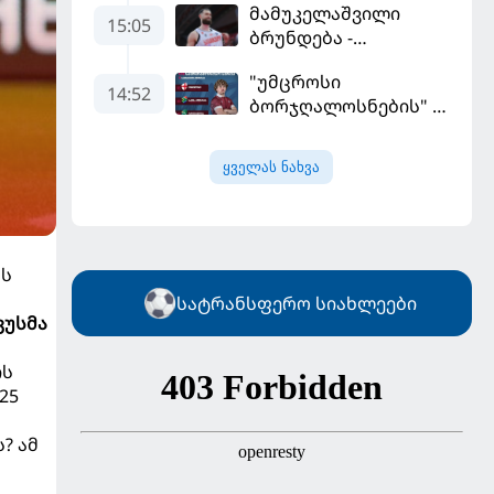
მამუკელაშვილი
ევრობასკეტი
15:05
ბრუნდება -
ისრაელთან მარცხით
მონტენეგროსა და
გახსნა
"უმცროსი
პორტუგალიასთან
14:52
ბორჯღალოსნების"
მატჩებისთვის
ხუთი ლელო
საქართველო
ინგლისთან
მზადებას 15
ყველას ნახვა
კალათბურთელით
იწყებს
ბს
სატრანსფერო სიახლეები
კუსმა
ის
25
? ამ