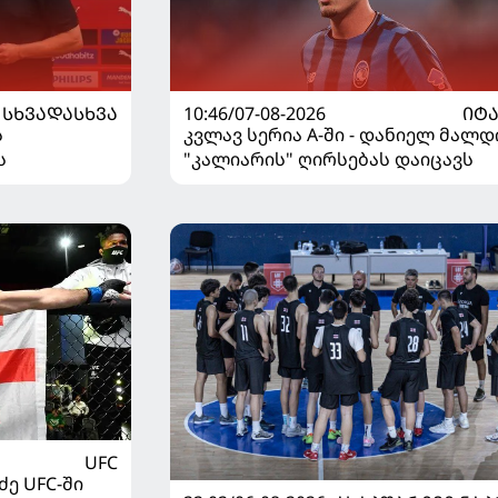
ᲡᲮᲕᲐᲓᲐᲡᲮᲕᲐ
10:46/07-08-2026
ᲘᲢ
ს
კვლავ სერია A-ში - დანიელ მალდ
ს
"კალიარის" ღირსებას დაიცავს
UFC
ე UFC-ში