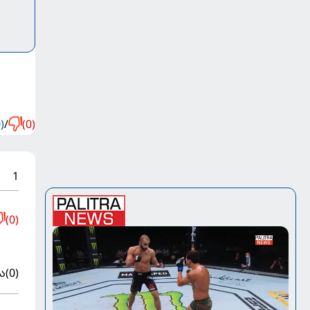
)
/
(0)
1
(0)
ა
(0)