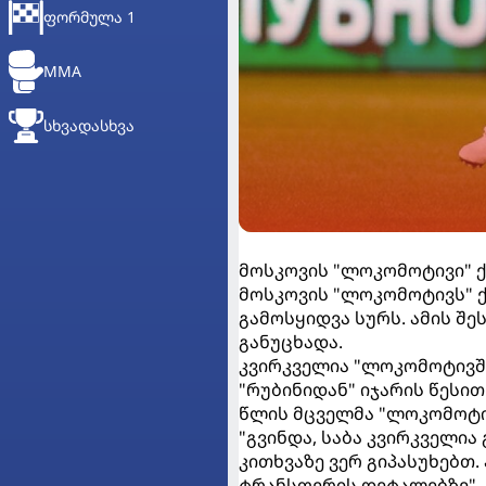
ᲤᲝᲠᲛᲣᲚᲐ 1
MMA
ᲡᲮᲕᲐᲓᲐᲡᲮᲕᲐ
მოსკოვის "ლოკომოტივი" 
მოსკოვის "ლოკომოტივს" 
გამოსყიდვა სურს. ამის შ
განუცხადა.
კვირკველია "ლოკომოტივშ
"რუბინიდან" იჯარის წესი
წლის მცველმა "ლოკომოტივ
"გვინდა, საბა კვირკველია
კითხვაზე ვერ გიპასუხებთ
ტრანსფერის დეტალებზე", -