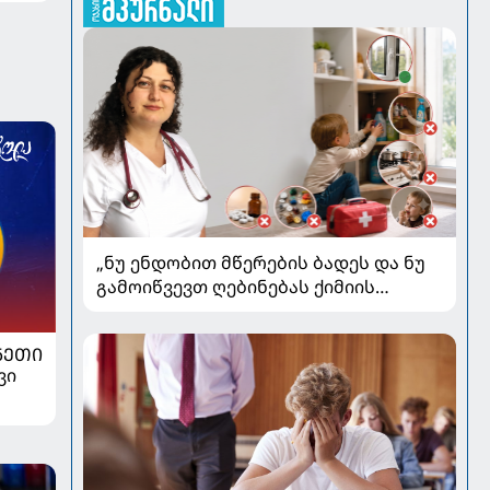
„ნუ ენდობით მწერების ბადეს და ნუ
გამოიწვევთ ღებინებას ქიმიის
გადაყლაპვისას“ - როგორ ვიხსნათ
ბავშვი კრიტიკულ სიტუაციაში,
ᲜᲔᲗᲘ
პედიატრ სალომე ახვლედიანის
ვი
რჩევები