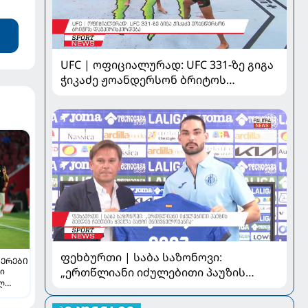
UFC | ოფიციალურად: UFC 331-ზე გიგა
ჭიკაძე ჟოანდერსონ ბრიტოს
დაუპირისპირდება
ფეხბურთი | საბა საზონოვი:
ᲔᲠᲔᲑᲘ
„ერთწლიანი იძულებითი პაუზის
თი
ელ
შემდეგ ჩემთვის ყველა მატჩი
მნიშვნელოვანია“