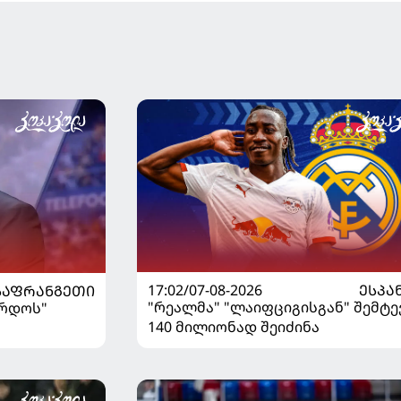
17:02/07-08-2026
ᲔᲡᲞᲐ
ᲡᲐᲤᲠᲐᲜᲒᲔᲗᲘ
"რეალმა" "ლაიფციგისგან" შემტე
ორდოს"
140 მილიონად შეიძინა