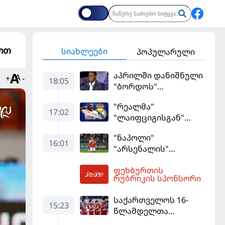
დოთ
სიახლეები
პოპულარული
აპრილში დანიშნული
+
-
18:05
"ბორდოს"
მწვრთნელი
"რეალმა"
გადააყენეს
17:02
"ლაიფციგისგან"
შემტევი 140
"ნაპოლი"
მილიონად შეიძინა
16:01
"არსენალის"
თავდამსხმელის
ფეხბურთის
შეძენას ცდილობს
18:14
რუბრიკის სპონსორი
საქართველოს 16-
15:23
წლამდელთა
ნაკრებმა