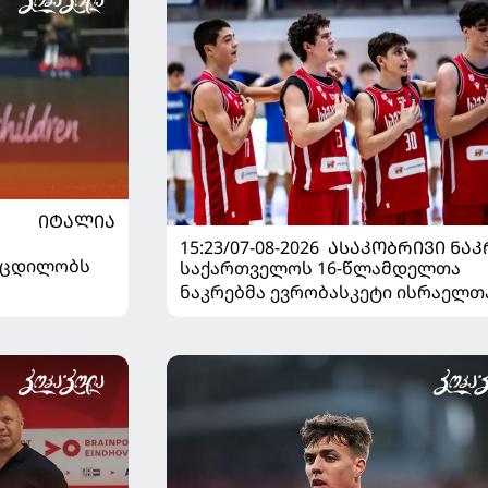
ᲘᲢᲐᲚᲘᲐ
15:23/07-08-2026
ᲐᲡᲐᲙᲝᲑᲠᲘᲕᲘ ᲜᲐᲙ
ს ცდილობს
საქართველოს 16-წლამდელთა
ნაკრებმა ევრობასკეტი ისრაელთ
მარცხით გახსნა