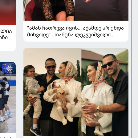
"ამან ჩათრევა იცის... აქამდე არ უნდა
ᲐᲚᲘᲐ
მიხვიდე“ - თამუნა ლეკვეიშვილი
ინი
პლასტიკურ ქირურგიაზე