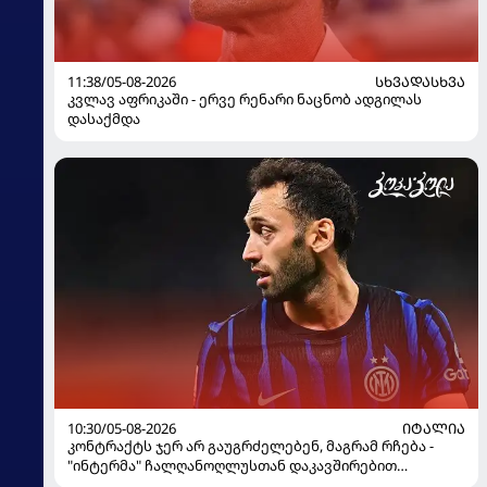
11:38/05-08-2026
ᲡᲮᲕᲐᲓᲐᲡᲮᲕᲐ
კვლავ აფრიკაში - ერვე რენარი ნაცნობ ადგილას
დასაქმდა
10:30/05-08-2026
ᲘᲢᲐᲚᲘᲐ
კონტრაქტს ჯერ არ გაუგრძელებენ, მაგრამ რჩება -
"ინტერმა" ჩალღანოღლუსთან დაკავშირებით
გადაწყვეტილება მიიღო