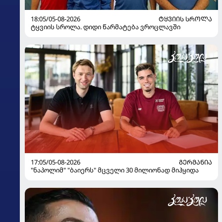
18:05/05-08-2026
ᲢᲧᲕᲘᲘᲡ ᲡᲠᲝᲚᲐ
ტყვიის სროლა. დიდი წარმატება ვროცლავში
17:05/05-08-2026
ᲒᲔᲠᲛᲐᲜᲘᲐ
"ნაპოლიმ" "ბაიერს" მცველი 30 მილიონად მიჰყიდა