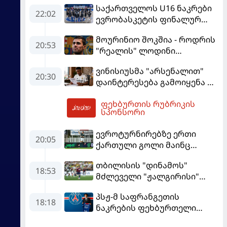
საქართველოს U16 ნაკრები
22:02
ევრობასკეტის ფინალურ
ეტაპზე – A დივიზიონში
მოურინიო შოკშია - როდრის
ასპარეზობას იწყებს
20:53
"რეალის" ლოდინი
მობეზრდა და
ვინისიუსმა "არსენალით"
"ბარსელონაში" გადადის
20:30
დაინტერესება გამოიყენა და
"რეალთან" კონტრაქტი
ფეხბურთის რუბრიკის
მომგებიანად გააგრძელა
06:00
სპონსორი
ევროტურნირებზე ერთი
20:05
ქართული გოლი მაინც
გავიდა
თბილისის "დინამოს"
18:53
მძლეველი "ჟალგირისი"
სახლში "ჰაიდუკთან"
პსჟ-მ საფრანგეთის
განადგურდა
18:18
ნაკრების ფეხბურთელი
დაიმატა