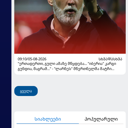
09:10/05-08-2026
ᲡᲮᲕᲐᲓᲐᲡᲮᲕᲐ
"ერთადერთი, გული ამაზე მწყდება... "იბერია" კარგი
გუნდია, მაგრამ..." - "ლარნეს" მწვრთნელმა მატჩი
შეაფასა და თბილისში თავდაჯერებული გუნდი
მოჰყავს
ყველა
სიახლეები
პოპულარული