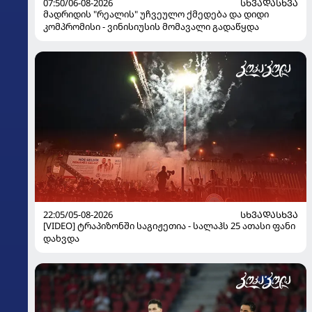
07:50/06-08-2026
ᲡᲮᲕᲐᲓᲐᲡᲮᲕᲐ
მადრიდის "რეალის" უჩვეულო ქმედება და დიდი
კომპრომისი - ვინისიუსის მომავალი გადაწყდა
22:05/05-08-2026
ᲡᲮᲕᲐᲓᲐᲡᲮᲕᲐ
[VIDEO] ტრაპიზონში საგიჟეთია - სალაჰს 25 ათასი ფანი
დახვდა