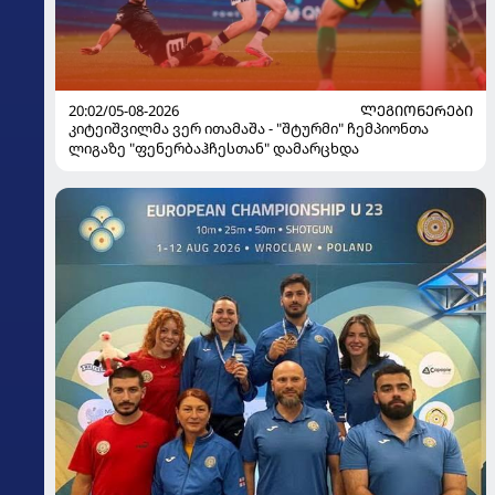
20:02/05-08-2026
ᲚᲔᲒᲘᲝᲜᲔᲠᲔᲑᲘ
კიტეიშვილმა ვერ ითამაშა - "შტურმი" ჩემპიონთა
ლიგაზე "ფენერბაჰჩესთან" დამარცხდა