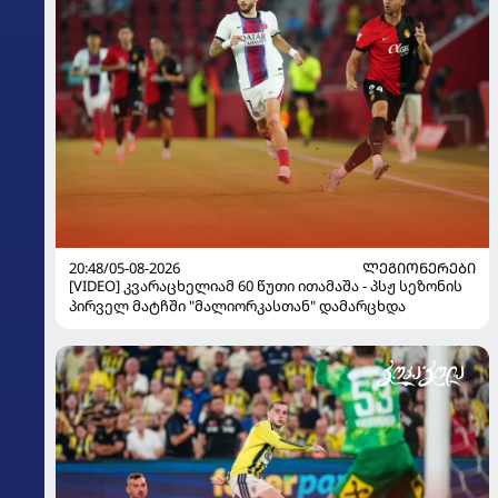
20:48/05-08-2026
ᲚᲔᲒᲘᲝᲜᲔᲠᲔᲑᲘ
[VIDEO] კვარაცხელიამ 60 წუთი ითამაშა - პსჟ სეზონის
პირველ მატჩში "მალიორკასთან" დამარცხდა