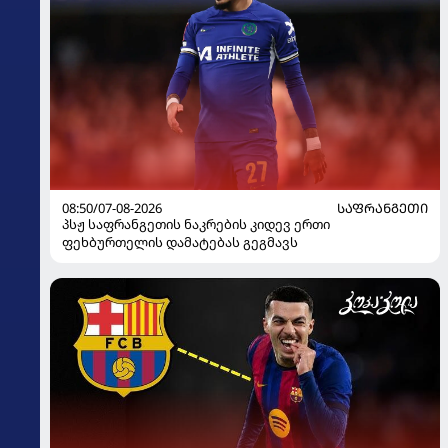
08:50/07-08-2026
ᲡᲐᲤᲠᲐᲜᲒᲔᲗᲘ
პსჟ საფრანგეთის ნაკრების კიდევ ერთი
ფეხბურთელის დამატებას გეგმავს