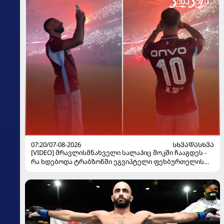
07:20/07-08-2026
ᲡᲮᲕᲐᲓᲐᲡᲮᲕᲐ
[VIDEO] მრავლისმნახველი სალაჰიც შოკში ჩააგდეს -
რა ხდებოდა ტრაბზონში ეგვიპტელი ფეხბურთელის
წარდგენისას