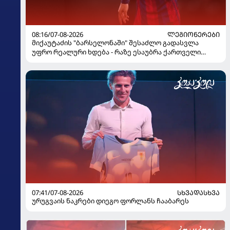
08:16/07-08-2026
ᲚᲔᲒᲘᲝᲜᲔᲠᲔᲑᲘ
მიქაუტაძის "ბარსელონაში" შესაძლო გადასვლა
უფრო რეალური ხდება - რაზე ესაუბრა ქართველი
კატალონიელთა მთავარ მწვრთნელს
07:41/07-08-2026
ᲡᲮᲕᲐᲓᲐᲡᲮᲕᲐ
ურუგვაის ნაკრები დიეგო ფორლანს ჩააბარეს