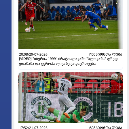
20:08/29-07-2026
ᲩᲔᲛᲞᲘᲝᲜᲗᲐ ᲚᲘᲒᲐ
[VIDEO] "იბერია 1999" ბრატისლავაში "სლოვანს" ფრედ
ეთამაშა და ევროპა ლიგაზე გადაერთვება
17:52/21-07-2026
ᲩᲔᲛᲞᲘᲝᲜᲗᲐ ᲚᲘᲒᲐ