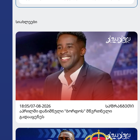
და სიყვარულზე
სიახლეები
18:05/07-08-2026
ᲡᲐᲤᲠᲐᲜᲒᲔᲗᲘ
აპრილში დანიშნული "ბორდოს" მწვრთნელი
გადააყენეს