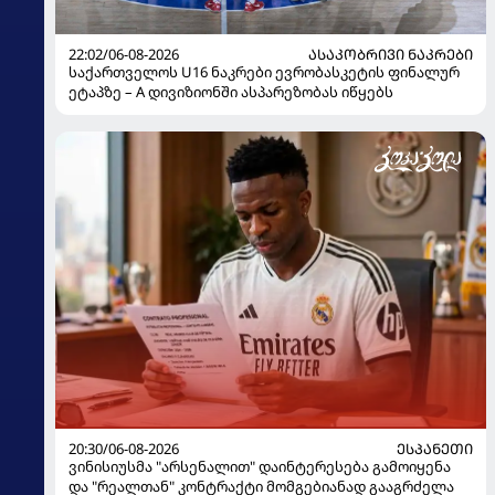
22:02/06-08-2026
ᲐᲡᲐᲙᲝᲑᲠᲘᲕᲘ ᲜᲐᲙᲠᲔᲑᲘ
საქართველოს U16 ნაკრები ევრობასკეტის ფინალურ
ეტაპზე – A დივიზიონში ასპარეზობას იწყებს
20:30/06-08-2026
ᲔᲡᲞᲐᲜᲔᲗᲘ
ვინისიუსმა "არსენალით" დაინტერესება გამოიყენა
და "რეალთან" კონტრაქტი მომგებიანად გააგრძელა