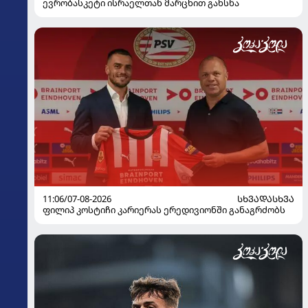
ევრობასკეტი ისრაელთან მარცხით გახსნა
11:06/07-08-2026
ᲡᲮᲕᲐᲓᲐᲡᲮᲕᲐ
ფილიპ კოსტიჩი კარიერას ერედივიონში განაგრძობს