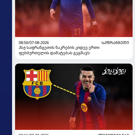
08:50/07-08-2026
ᲡᲐᲤᲠᲐᲜᲒᲔᲗᲘ
პსჟ საფრანგეთის ნაკრების კიდევ ერთი
ფეხბურთელის დამატებას გეგმავს