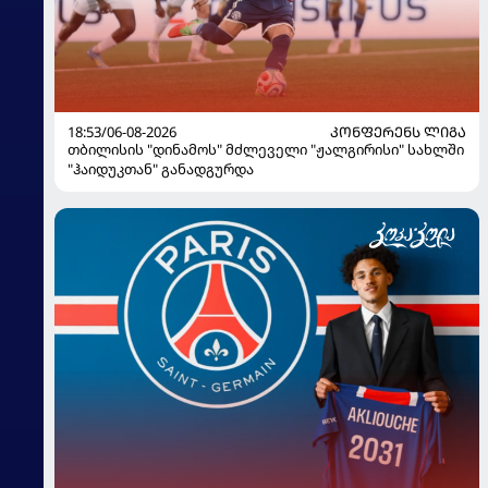
18:53/06-08-2026
ᲙᲝᲜᲤᲔᲠᲔᲜᲡ ᲚᲘᲒᲐ
თბილისის "დინამოს" მძლეველი "ჟალგირისი" სახლში
"ჰაიდუკთან" განადგურდა