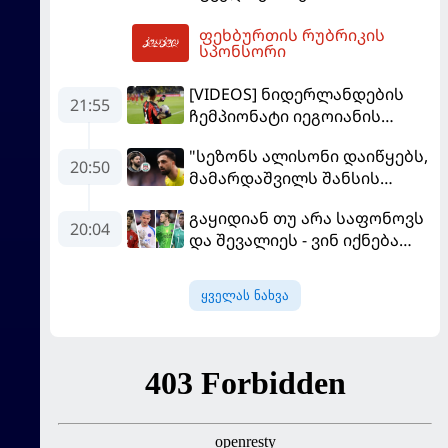
"ლივერპულში"
ფეხბურთის რუბრიკის
გააგრძელებს
08:39
სპონსორი
[VIDEOS] ნიდერლანდების
21:55
ჩემპიონატი იეგოიანის
გოლით გაიხსნა - ის მატჩის
"სეზონს ალისონი დაიწყებს,
MVP გახდა
20:50
მამარდაშვილს შანსის
გამოსაყენებლად
გაყიდიან თუ არა საფონოვს
მოთმინება სჭირდება,
20:04
და შევალიეს - ვინ იქნება
რომელსაც 100%-ით
პსჟ-ს ძირითადი მეკარე?
მიიღებს" - განაცხადა
"ლივერპულის" ყოფილმა
ყველას ნახვა
მეკარემ