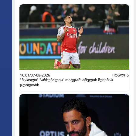
16:01/07-08-2026
ᲘᲢᲐᲚᲘᲐ
"ნაპოლი" "არსენალის" თავდამსხმელის შეძენას
ცდილობს