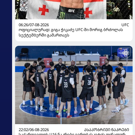
06:26/07-08-2026
UFC
ოფიციალურად: გიგა ჭიკაძე UFC-ში მორიგ ბრძოლას
სექტემბერში გამართავს
22:02/06-08-2026
ᲐᲡᲐᲙᲝᲑᲠᲘᲕᲘ ᲜᲐᲙᲠᲔᲑᲘ
საქართველოს U16 ნაკრები ევრობასკეტის ფინალურ