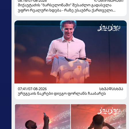
08:16/07-08-2026
ᲚᲔᲒᲘᲝᲜᲔᲠᲔᲑᲘ
მიქაუტაძის "ბარსელონაში" შესაძლო გადასვლა
უფრო რეალური ხდება - რაზე ესაუბრა ქართველი
კატალონიელთა მთავარ მწვრთნელს
07:41/07-08-2026
ᲡᲮᲕᲐᲓᲐᲡᲮᲕᲐ
ურუგვაის ნაკრები დიეგო ფორლანს ჩააბარეს