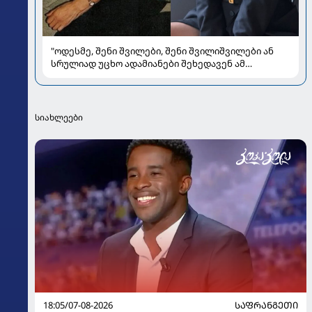
"ოდესმე, შენი შვილები, შენი შვილიშვილები ან
სრულიად უცხო ადამიანები შეხედავენ ამ
პორტრეტს...." - რას წერს მარი ნაკანი კრისტი
ყიფშიძეზე
სიახლეები
18:05/07-08-2026
ᲡᲐᲤᲠᲐᲜᲒᲔᲗᲘ