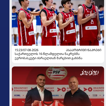
15:23/07-08-2026
ᲐᲡᲐᲙᲝᲑᲠᲘᲕᲘ ᲜᲐᲙᲠᲔᲑᲘ
საქართველოს 16-წლამდელთა ნაკრებმა
ევრობასკეტი ისრაელთან მარცხით გახსნა