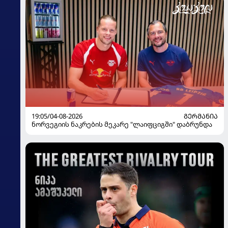
19:05/04-08-2026
ᲒᲔᲠᲛᲐᲜᲘᲐ
ნორვეგიის ნაკრების მეკარე "ლაიფციგში" დაბრუნდა