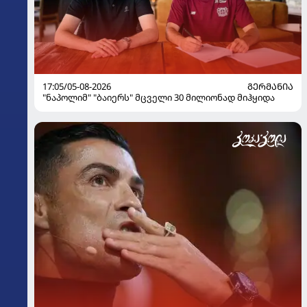
17:05/05-08-2026
ᲒᲔᲠᲛᲐᲜᲘᲐ
"ნაპოლიმ" "ბაიერს" მცველი 30 მილიონად მიჰყიდა