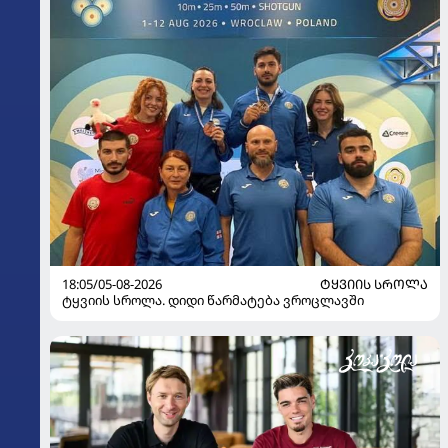
18:05/05-08-2026
ᲢᲧᲕᲘᲘᲡ ᲡᲠᲝᲚᲐ
ტყვიის სროლა. დიდი წარმატება ვროცლავში