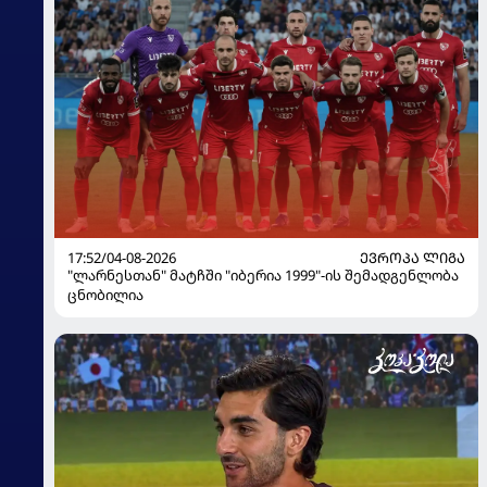
17:52/04-08-2026
ᲔᲕᲠᲝᲞᲐ ᲚᲘᲒᲐ
"ლარნესთან" მატჩში "იბერია 1999"-ის შემადგენლობა
ცნობილია