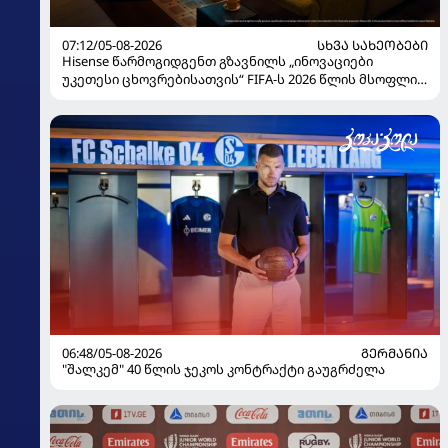
07:12/05-08-2026
ᲡᲮᲕᲐ ᲡᲐᲮᲔᲝᲑᲔᲑᲘ
Hisense წარმოგიდგენთ გზავნილს „ინოვაციები
უკეთესი ცხოვრებისათვის“ FIFA-ს 2026 წლის მსოფლიო
ჩემპიონატზე
06:48/05-08-2026
ᲒᲔᲠᲛᲐᲜᲘᲐ
"შალკემ" 40 წლის ჯეკოს კონტრაქტი გაუგრძელა