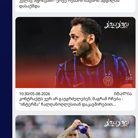
კვლავ აფრიკაში - ერვე რენარი ნაცნობ ადგილას
დასაქმდა
10:30/05-08-2026
ᲘᲢᲐᲚᲘᲐ
კონტრაქტს ჯერ არ გაუგრძელებენ, მაგრამ რჩება -
"ინტერმა" ჩალღანოღლუსთან დაკავშირებით
გადაწყვეტილება მიიღო