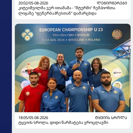
20:02/05-08-2026
ᲚᲔᲒᲘᲝᲜᲔᲠᲔᲑᲘ
კიტეიშვილმა ვერ ითამაშა - "შტურმი" ჩემპიონთა
ლიგაზე "ფენერბაჰჩესთან" დამარცხდა
18:05/05-08-2026
ᲢᲧᲕᲘᲘᲡ ᲡᲠᲝᲚᲐ
ტყვიის სროლა. დიდი წარმატება ვროცლავში