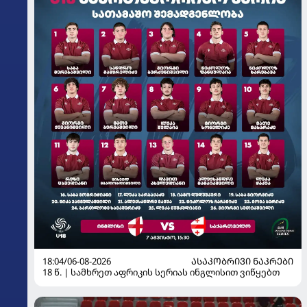
18:04/06-08-2026
ᲐᲡᲐᲙᲝᲑᲠᲘᲕᲘ ᲜᲐᲙᲠᲔᲑᲘ
18 წ. | სამხრეთ აფრიკის სერიას ინგლისით ვიწყებთ