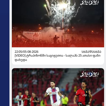
22:05/05-08-2026
ᲡᲮᲕᲐᲓᲐᲡᲮᲕᲐ
[VIDEO] ტრაპიზონში საგიჟეთია - სალაჰს 25 ათასი ფანი
დახვდა