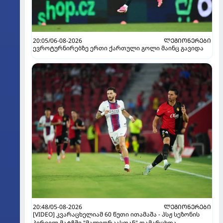
20:05/06-08-2026
ᲚᲔᲒᲘᲝᲜᲔᲠᲔᲑᲘ
ევროტურნირებზე ერთი ქართული გოლი მაინც გავიდა
20:48/05-08-2026
ᲚᲔᲒᲘᲝᲜᲔᲠᲔᲑᲘ
[VIDEO] კვარაცხელიამ 60 წუთი ითამაშა - პსჟ სეზონის
პირველ მატჩში "მალიორკასთან" დამარცხდა