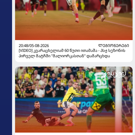
20:48/05-08-2026
ᲚᲔᲒᲘᲝᲜᲔᲠᲔᲑᲘ
[VIDEO] კვარაცხელიამ 60 წუთი ითამაშა - პსჟ სეზონის
პირველ მატჩში "მალიორკასთან" დამარცხდა