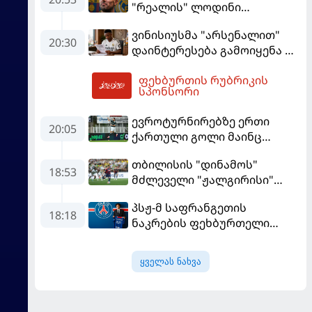
"რეალის" ლოდინი
მობეზრდა და
ვინისიუსმა "არსენალით"
"ბარსელონაში" გადადის
20:30
დაინტერესება გამოიყენა და
"რეალთან" კონტრაქტი
ფეხბურთის რუბრიკის
მომგებიანად გააგრძელა
22:35
სპონსორი
ევროტურნირებზე ერთი
20:05
ქართული გოლი მაინც
გავიდა
თბილისის "დინამოს"
18:53
მძლეველი "ჟალგირისი"
სახლში "ჰაიდუკთან"
პსჟ-მ საფრანგეთის
განადგურდა
18:18
ნაკრების ფეხბურთელი
დაიმატა
ყველას ნახვა