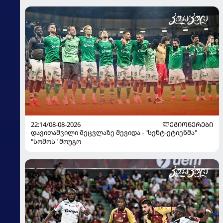
22:14/08-08-2026
ᲚᲔᲒᲘᲝᲜᲔᲠᲔᲑᲘ
დავითაშვილი შეცვლაზე შევიდა - "სენტ-ეტიენმა"
"სოშოს" მოუგო