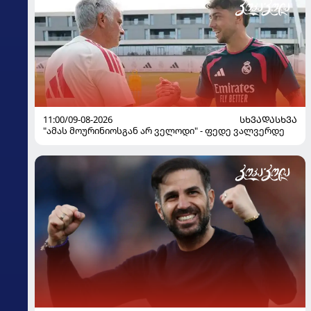
11:00/09-08-2026
ᲡᲮᲕᲐᲓᲐᲡᲮᲕᲐ
"ამას მოურინიოსგან არ ველოდი" - ფედე ვალვერდე