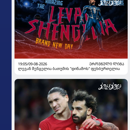
19:05/09-08-2026
ᲔᲠᲝᲕᲜᲣᲚᲘ ᲚᲘᲒᲐ
ლევან შენგელია ბათუმის "დინამოს" ფეხბურთელია