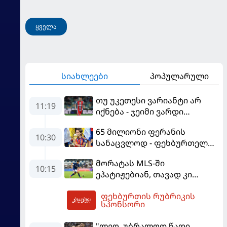
ყველა
სიახლეები
პოპულარული
თუ უკეთესი ვარიანტი არ
11:19
იქნება - ჯეიმი ვარდი
შესაძლოა, ინგლისში
65 მილიონი ფერანის
დაბრუნდეს
10:30
სანაცვლოდ - ფეხბურთელს
პსჟ-ში სურს, "ბარსა" კი
მორატას MLS-ში
სოლიდური თანხის მიღებას
10:15
ეპატიჟებიან, თავად კი
გეგმავს
ფაბრეგასის
ფეხბურთის რუბრიკის
გადაწყვეტილებას ელის
12:30
სპონსორი
"ლეო, უბრალოდ წადი