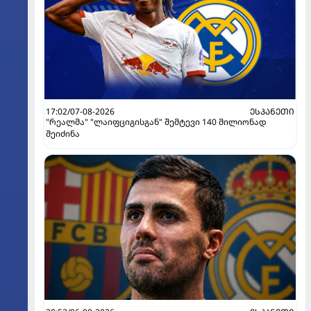
17:02/07-08-2026
ᲔᲡᲞᲐᲜᲔᲗᲘ
"რეალმა" "ლაიფციგისგან" შემტევი 140 მილიონად
შეიძინა