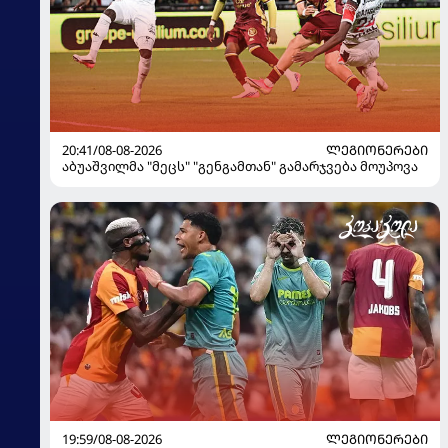
20:41/08-08-2026
ᲚᲔᲒᲘᲝᲜᲔᲠᲔᲑᲘ
აბუაშვილმა "მეცს" "გენგამთან" გამარჯვება მოუპოვა
19:59/08-08-2026
ᲚᲔᲒᲘᲝᲜᲔᲠᲔᲑᲘ