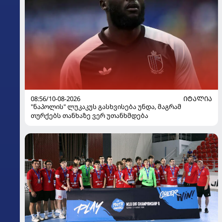
08:56/10-08-2026
ᲘᲢᲐᲚᲘᲐ
"ნაპოლის" ლუკაკუს გასხვისება უნდა, მაგრამ
თურქებს თანხაზე ვერ უთანხმდება