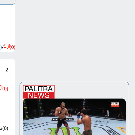
)
/
(0)
2
(0)
ა
(0)