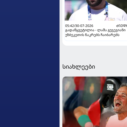
05:42/30-07-2026
ᲫᲘᲣᲓ
გადაწყვეტილია - ლაშა გუჯეჯიანი
უზბეკეთის ნაკრებს ჩაიბარებს
სიახლეები