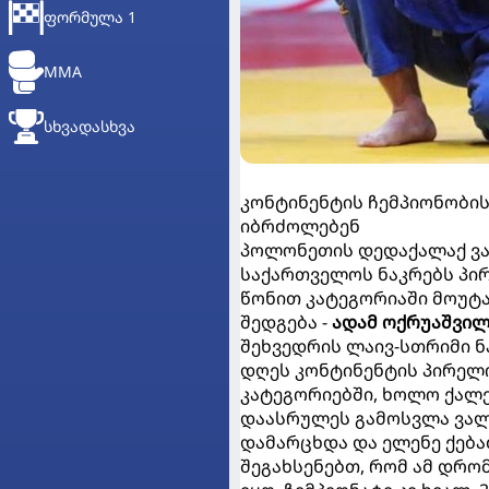
ᲤᲝᲠᲛᲣᲚᲐ 1
MMA
ᲡᲮᲕᲐᲓᲐᲡᲮᲕᲐ
კონტინენტის ჩემპიონობი
იბრძოლებენ
პოლონეთის დედაქალაქ ვა
საქართველოს ნაკრებს პი
წონით კატეგორიაში მოუტა
შედგება -
ადამ ოქრუაშვილ
შეხვედრის ლაივ-სთრიმი ნ
დღეს კონტინენტის პირელობ
კატეგორიებში, ხოლო ქალებ
დაასრულეს გამოსვლა ვალე
დამარცხდა და ელენე ქებაძე
შეგახსენებთ, რომ ამ დრო