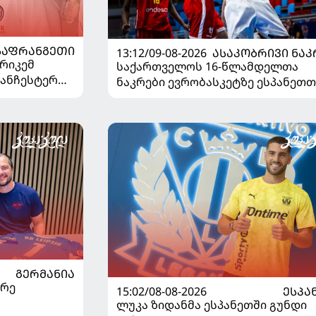
ᲡᲐᲤᲠᲐᲜᲒᲔᲗᲘ
13:12/09-08-2026
ᲐᲡᲐᲙᲝᲑᲠᲘᲕᲘ ᲜᲐᲙ
ნრიკემ
საქართველოს 16-წლამდელთა
მანჩესტერ
ნაკრები ევრობასკეტზე ესპანეთთ
დამარცხდა
ᲒᲔᲠᲛᲐᲜᲘᲐ
არე
15:02/08-08-2026
ᲔᲡᲞᲐ
ლუკა ზიდანმა ესპანეთში გუნდი