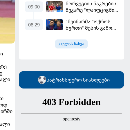
ნორვეგიის ნაკრების
ფაბრეგასი
09:00
მეკარე "ლაიფციგში"
დაბრუნდა
"ნეიმარმა "ოქროს
08:29
ბურთი" მესის გამო
ვერ მოიგო" -
ბრაზილიელის
ყველას ნახვა
ყოფილი აგენტი
ლი
ტზე
ე
ნალი
სატრანსფერო სიახლეები
ით
ლოდ
ნირში
დალი