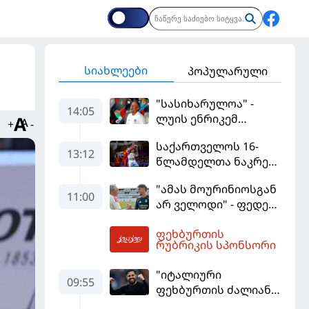
სიახლეები
პოპულარული
"სასიხარულოა" -
14:05
ლუის ენრიკემ
+
-
განმარტა, რამ
საქართველოს 16-
გაახარა "მანჩესტერ
13:12
წლამდელთა ნაკრები
იუნაიტედთან"
ევრობასკეტზე
ნამატჩევს
"ამას მოურინიოსგან
ესპანეთთან
11:00
არ ველოდი" - ფედე
დამარცხდა
ვალვერდე
ფეხბურთის
14:12
რუბრიკის სპონსორი
"იტალიური
09:55
ფეხბურთის ძალიან
მჯერა" - სესკ