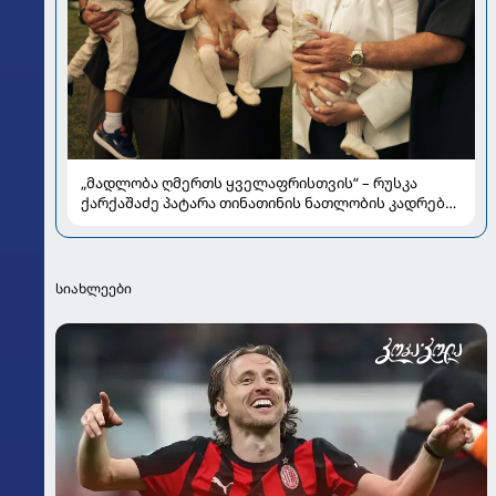
„მადლობა ღმერთს ყველაფრისთვის“ – რუსკა
ქარქაშაძე პატარა თინათინის ნათლობის კადრებს
აქვეყნებს
სიახლეები