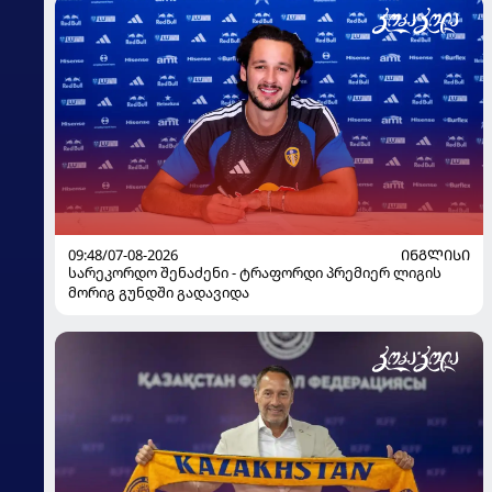
09:48/07-08-2026
ᲘᲜᲒᲚᲘᲡᲘ
სარეკორდო შენაძენი - ტრაფორდი პრემიერ ლიგის
მორიგ გუნდში გადავიდა