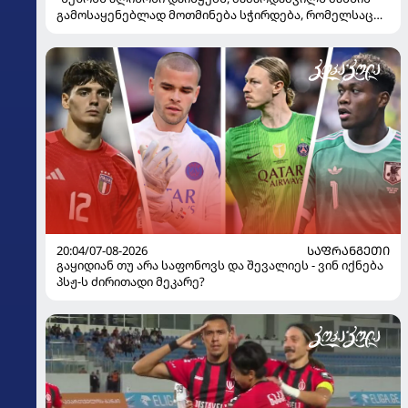
გამოსაყენებლად მოთმინება სჭირდება, რომელსაც
100%-ით მიიღებს" - განაცხადა "ლივერპულის"
ყოფილმა მეკარემ
20:04/07-08-2026
ᲡᲐᲤᲠᲐᲜᲒᲔᲗᲘ
გაყიდიან თუ არა საფონოვს და შევალიეს - ვინ იქნება
პსჟ-ს ძირითადი მეკარე?