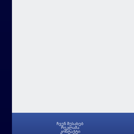
ჩვენ შესახებ
რეკლამა
კონტაქტი