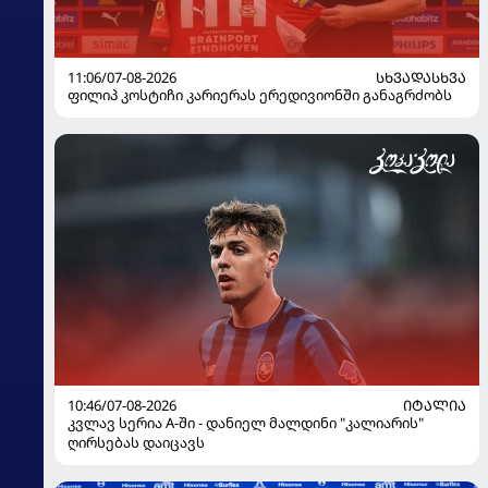
11:06/07-08-2026
ᲡᲮᲕᲐᲓᲐᲡᲮᲕᲐ
ფილიპ კოსტიჩი კარიერას ერედივიონში განაგრძობს
10:46/07-08-2026
ᲘᲢᲐᲚᲘᲐ
კვლავ სერია A-ში - დანიელ მალდინი "კალიარის"
ღირსებას დაიცავს