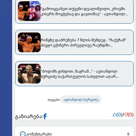
"გა­მო­იყ­ვა­ნეთ თქვე­ნი დვა­ლიშ­ვი­ლი, კრივში
კისერს მოვტეხავ და გავთიშავ" - ავთანდილ
ხურციძემ მერაბ დვალიშვილი გამოიწვია
რინგზე დაბრუნება 7 წლის შემდეგ - "ჩაქუჩამ"
ჰიუგო ექსნერი პირველივე რაუნდში
დაანოკაუტა [VIDEO]
"ბოდიშს გიხდით, მაგრამ..." - ავთანდილ
ხურციძე საქართველოს სახელით აღარ
იჩხუბებს
ავთანდილ ხურციძე
თეგები:
(0)
/
(0)
გაზიარება:
კომენტარები
9