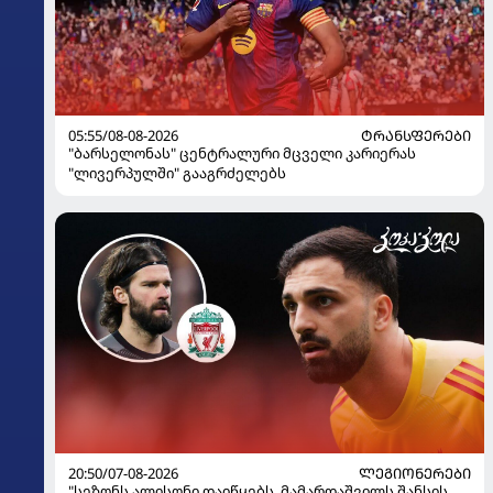
05:55/08-08-2026
ᲢᲠᲐᲜᲡᲤᲔᲠᲔᲑᲘ
"ბარსელონას" ცენტრალური მცველი კარიერას
"ლივერპულში" გააგრძელებს
20:50/07-08-2026
ᲚᲔᲒᲘᲝᲜᲔᲠᲔᲑᲘ
"სეზონს ალისონი დაიწყებს, მამარდაშვილს შანსის