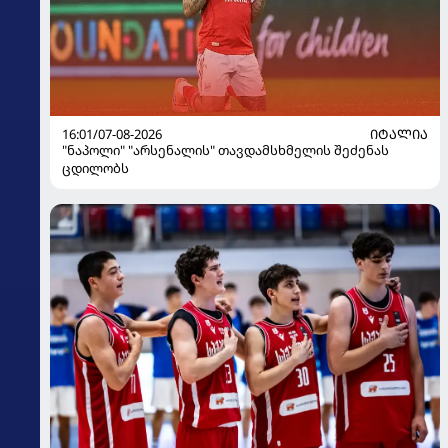
16:01/07-08-2026
ᲘᲢᲐᲚᲘᲐ
"ნაპოლი" "არსენალის" თავდამსხმელის შეძენას
ცდილობს