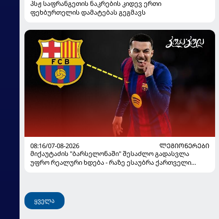
პსჟ საფრანგეთის ნაკრების კიდევ ერთი
ფეხბურთელის დამატებას გეგმავს
08:16/07-08-2026
ᲚᲔᲒᲘᲝᲜᲔᲠᲔᲑᲘ
მიქაუტაძის "ბარსელონაში" შესაძლო გადასვლა
უფრო რეალური ხდება - რაზე ესაუბრა ქართველი
კატალონიელთა მთავარ მწვრთნელს
ყველა