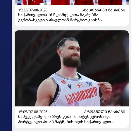
15:23/07-08-2026
ᲐᲡᲐᲙᲝᲑᲠᲘᲕᲘ ᲜᲐᲙᲠᲔᲑᲘ
საქართველოს 16-წლამდელთა ნაკრებმა
ევრობასკეტი ისრაელთან მარცხით გახსნა
15:05/07-08-2026
ᲔᲠᲝᲕᲜᲣᲚᲘ ᲜᲐᲙᲠᲔᲑᲘ
მამუკელაშვილი ბრუნდება - მონტენეგროსა და
პორტუგალიასთან მატჩებისთვის საქართველო
მზადებას 15 კალათბურთელით იწყებს