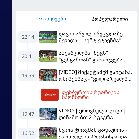
სიახლეები
პოპულარული
დავითაშვილი შეცვლაზე
22:14
შევიდა - "სენტ-ეტიენმა"
"სოშოს" მოუგო
აბუაშვილმა "მეცს"
20:41
"გენგამთან" გამარჯვება
მოუპოვა
[VIDEO] მიქაუტაძემ გაიტანა,
19:59
ოსიმენმაც - "ვილიარეალმა"
სტამბოლში
ფეხბურთის რუბრიკის
"გალათასარაის" მოუგო
05:21
სპონსორი
VIDEO | ეროვნული ლიგა |
19:47
დინამო ბთ 2-2 გაგრა.
გამოსყიდული "დანაშაული"
ხვიჩა ტრავმას გადაურჩა -
16:52
ქართველის პრეასისტი და