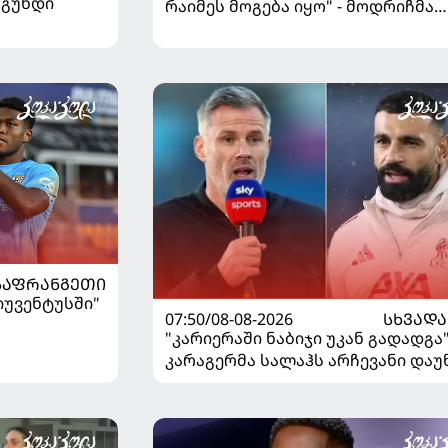
 გუნდი
რაიმეს მოგება იყო" - მოდრიჩმა
"როსონერიში" თავის მისიაზე
ისაუბრა
ᲡᲐᲤᲠᲐᲜᲒᲔᲗᲘ
"იუვენტუსში"
07:50/08-08-2026
ᲡᲮᲕᲐᲓᲐ
"კარიერაში ნაბიჯი უკან გადადგა"
კარაგერმა სალაჰს არჩევანი დაუ