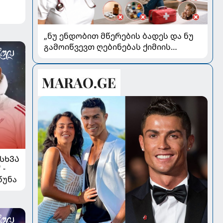
„ნუ ენდობით მწერების ბადეს და ნუ
გამოიწვევთ ღებინებას ქიმიის
გადაყლაპვისას“ - როგორ ვიხსნათ
ბავშვი კრიტიკულ სიტუაციაში,
პედიატრ სალომე ახვლედიანის
რჩევები
ᲡᲮᲕᲐ
 -
წუნა