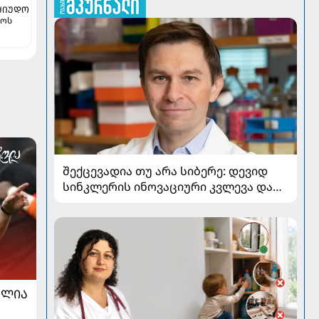
ᲫᲘᲣᲓᲝ
ლოს
შექცევადია თუ არა სიბერე: დევიდ
სინკლერის ინოვაციური კვლევა და
OSK გენური თერაპია
ᲐᲚᲘᲐ