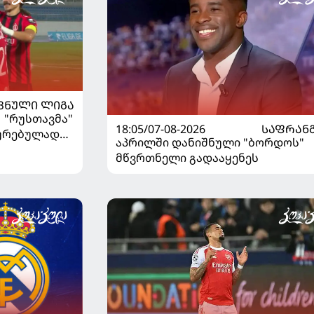
ᲕᲜᲣᲚᲘ ᲚᲘᲒᲐ
| "რუსთავმა"
18:05/07-08-2026
ᲡᲐᲤᲠᲐᲜ
ხურებულად
აპრილში დანიშნული "ბორდოს"
გაიღვიძა...
მწვრთნელი გადააყენეს