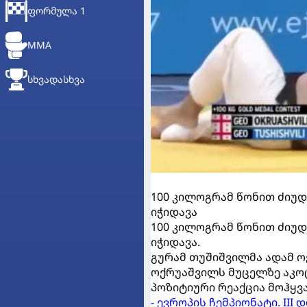
ᲤᲝᲠᲛᲣᲚᲐ 1
MMA
ᲡᲮᲕᲐᲓᲐᲡᲮᲕᲐ
100 კილოგრამ წონით ძიუ
იჭიდავა
100 კილოგრამ წონით ძიუ
იჭიდავა.
გურამ თუშიშვილმა ადამ ო
ოქრუაშვილს მუცელზე აკოც
პოზიტიური რეაქცია მოჰყვა
- ევროპის ჩემპიონატი. II