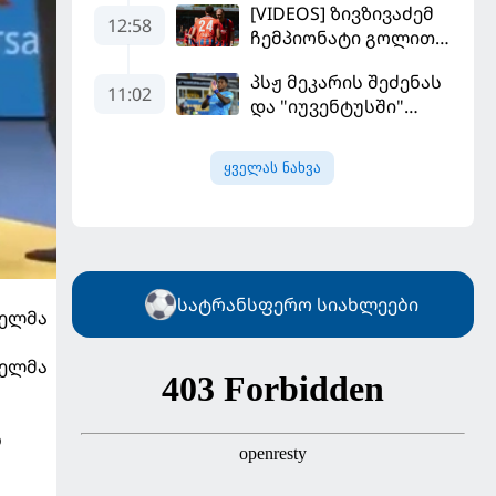
[VIDEOS] ზივზივაძემ
მოდრიჩმა
12:58
ჩემპიონატი გოლით,
"როსონერიში" თავის
"ჰაიდენჰაიმმა" კი
მისიაზე ისაუბრა
პსჟ მეკარის შეძენას
გამარჯვებით დაიწყო
11:02
და "იუვენტუსში"
განათხოვრებას
აპირებს
ყველას ნახვა
სატრანსფერო სიახლეები
ველმა
ველმა
ნ