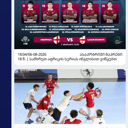
18:04/06-08-2026
ᲐᲡᲐᲙᲝᲑᲠᲘᲕᲘ ᲜᲐᲙᲠᲔᲑᲘ
18 წ. | სამხრეთ აფრიკის სერიას ინგლისით ვიწყებთ