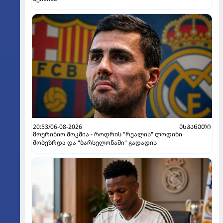
20:53/06-08-2026
ᲔᲡᲞᲐᲜᲔᲗᲘ
მოურინიო შოკშია - როდრის "რეალის" ლოდინი
მობეზრდა და "ბარსელონაში" გადადის