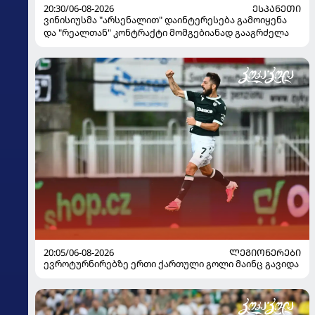
20:30/06-08-2026
ᲔᲡᲞᲐᲜᲔᲗᲘ
ვინისიუსმა "არსენალით" დაინტერესება გამოიყენა
და "რეალთან" კონტრაქტი მომგებიანად გააგრძელა
20:05/06-08-2026
ᲚᲔᲒᲘᲝᲜᲔᲠᲔᲑᲘ
ევროტურნირებზე ერთი ქართული გოლი მაინც გავიდა