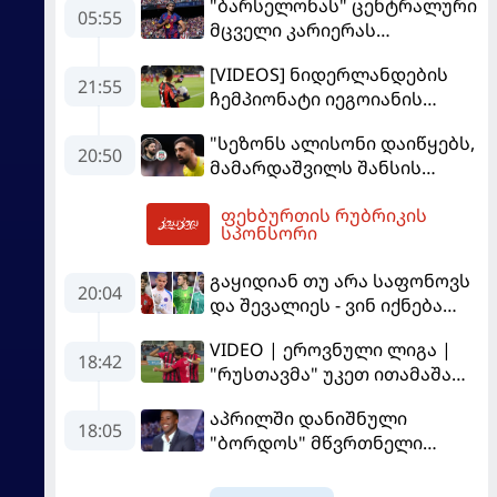
"ბარსელონას" ცენტრალური
05:55
მცველი კარიერას
"ლივერპულში"
[VIDEOS] ნიდერლანდების
გააგრძელებს
21:55
ჩემპიონატი იეგოიანის
გოლით გაიხსნა - ის მატჩის
"სეზონს ალისონი დაიწყებს,
MVP გახდა
20:50
მამარდაშვილს შანსის
გამოსაყენებლად
ფეხბურთის რუბრიკის
მოთმინება სჭირდება,
05:58
სპონსორი
რომელსაც 100%-ით
მიიღებს" - განაცხადა
გაყიდიან თუ არა საფონოვს
"ლივერპულის" ყოფილმა
20:04
და შევალიეს - ვინ იქნება
მეკარემ
პსჟ-ს ძირითადი მეკარე?
VIDEO | ეროვნული ლიგა |
18:42
"რუსთავმა" უკეთ ითამაშა
და დამსახურებულად
აპრილში დანიშნული
მოიგო, "ტორპედომ" გვიან
18:05
"ბორდოს" მწვრთნელი
გაიღვიძა...
გადააყენეს