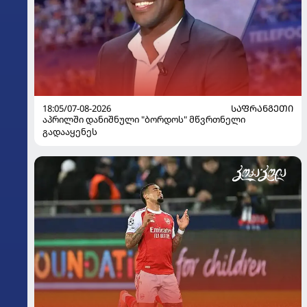
18:05/07-08-2026
ᲡᲐᲤᲠᲐᲜᲒᲔᲗᲘ
აპრილში დანიშნული "ბორდოს" მწვრთნელი
გადააყენეს