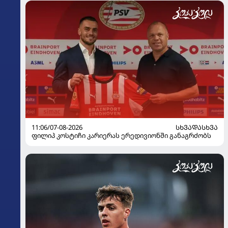
11:06/07-08-2026
ᲡᲮᲕᲐᲓᲐᲡᲮᲕᲐ
ფილიპ კოსტიჩი კარიერას ერედივიონში განაგრძობს