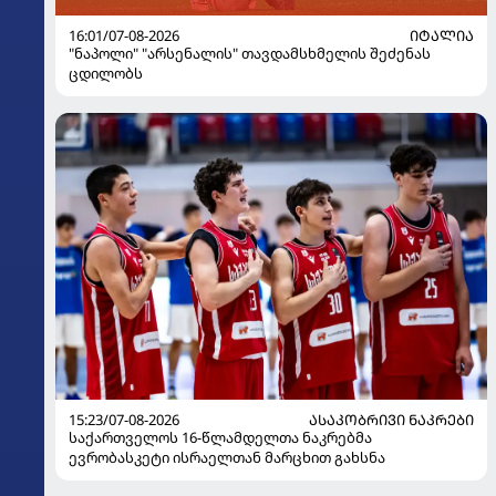
16:01/07-08-2026
ᲘᲢᲐᲚᲘᲐ
"ნაპოლი" "არსენალის" თავდამსხმელის შეძენას
ცდილობს
15:23/07-08-2026
ᲐᲡᲐᲙᲝᲑᲠᲘᲕᲘ ᲜᲐᲙᲠᲔᲑᲘ
საქართველოს 16-წლამდელთა ნაკრებმა
ევრობასკეტი ისრაელთან მარცხით გახსნა