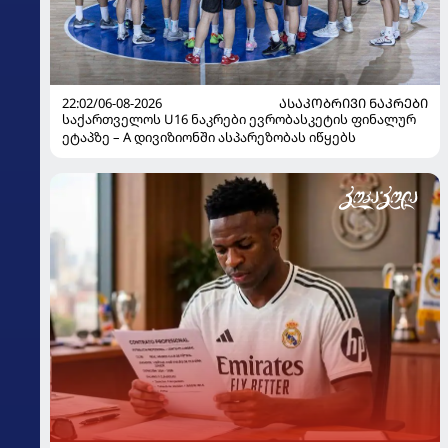
22:02/06-08-2026
ᲐᲡᲐᲙᲝᲑᲠᲘᲕᲘ ᲜᲐᲙᲠᲔᲑᲘ
საქართველოს U16 ნაკრები ევრობასკეტის ფინალურ
ეტაპზე – A დივიზიონში ასპარეზობას იწყებს