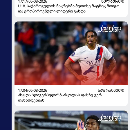
17:17/06-08-2026
ᲮᲔᲚᲑᲣᲠᲗᲘ
U18. საქართველოს ნაკრებმა მეოთხე მატჩიც მოიგო
და ერთპიროვნული ლიდერი გახდა
17:04/06-08-2026
ᲡᲐᲤᲠᲐᲜᲒᲔᲗᲘ
პსჟ და "ლივერპული" ბარკოლას ფასზე ვერ
თანხმდებიან