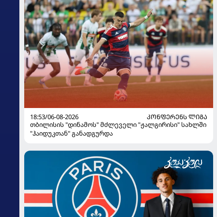
18:53/06-08-2026
ᲙᲝᲜᲤᲔᲠᲔᲜᲡ ᲚᲘᲒᲐ
თბილისის "დინამოს" მძლეველი "ჟალგირისი" სახლში
"ჰაიდუკთან" განადგურდა