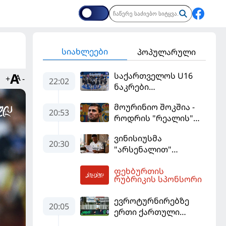
სიახლეები
პოპულარული
საქართველოს U16
+
-
22:02
ნაკრები
ევრობასკეტის
მოურინიო შოკშია -
ფინალურ ეტაპზე – A
20:53
როდრის "რეალის"
დივიზიონში
ლოდინი მობეზრდა
ასპარეზობას იწყებს
ვინისიუსმა
და "ბარსელონაში"
20:30
"არსენალით"
გადადის
დაინტერესება
ფეხბურთის
გამოიყენა და
02:55
რუბრიკის სპონსორი
"რეალთან"
კონტრაქტი
ევროტურნირებზე
მომგებიანად
20:05
ერთი ქართული
გააგრძელა
გოლი მაინც გავიდა