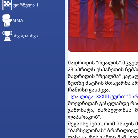
ᲤᲝᲠᲛᲣᲚᲐ 1
MMA
ᲡᲮᲕᲐᲓᲐᲡᲮᲕᲐ
მადრიდის "რეალის" მცველ
23 აპრილს ესპანეთის ჩემპ
მადრიდის "რეალმა" კატალ
წუთზე მატჩის მთავარმა 
რამოსი
გააძევა.
- ლა ლიგა. XXXIII ტური: 
მოედნიდან გასვლამდე რამ
გამოხატა, "ბარსელონას"
ლაპარაკობ".
შეგახსენებთ, რომ მსაჯის
"ბარსელონას" ბრაზილიელ
დასაჯა, რის გამოც მან "ე