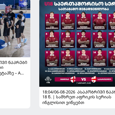
ᲘᲕᲘ ᲜᲐᲙᲠᲔᲑᲘ
ბი
ტაპზე – A
 იწყებს
18:04/06-08-2026
ᲐᲡᲐᲙᲝᲑᲠᲘᲕᲘ ᲜᲐᲙ
18 წ. | სამხრეთ აფრიკის სერიას
ინგლისით ვიწყებთ