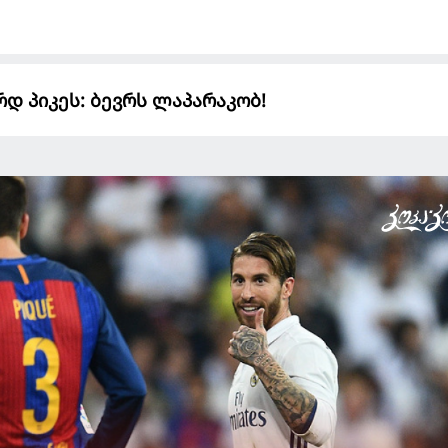
დ პიკეს: ბევრს ლაპარაკობ!