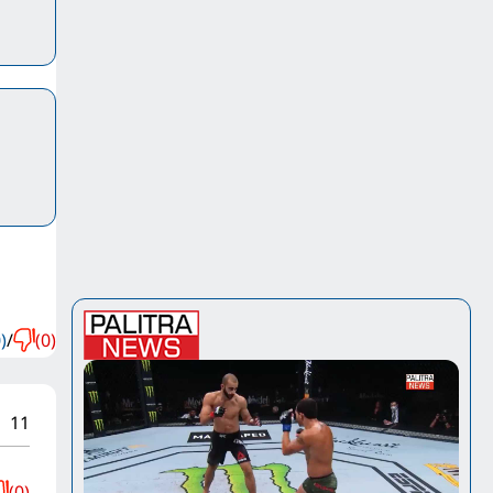
)
/
(0)
11
(0)