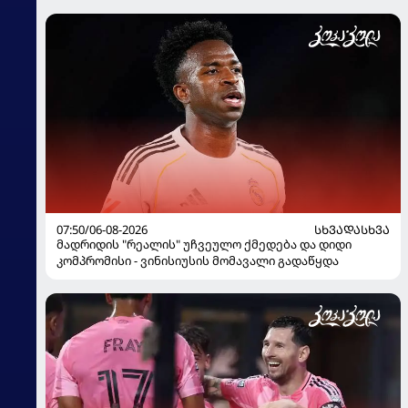
07:50/06-08-2026
ᲡᲮᲕᲐᲓᲐᲡᲮᲕᲐ
მადრიდის "რეალის" უჩვეულო ქმედება და დიდი
კომპრომისი - ვინისიუსის მომავალი გადაწყდა