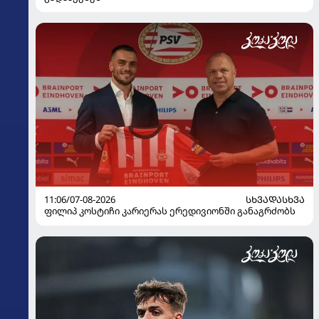
11:06/07-08-2026
ᲡᲮᲕᲐᲓᲐᲡᲮᲕᲐ
ფილიპ კოსტიჩი კარიერას ერედივიონში განაგრძობს