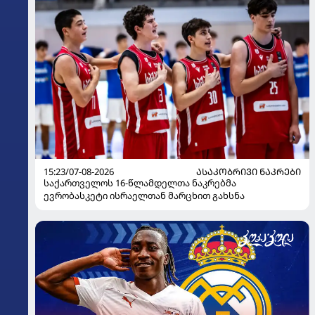
15:23/07-08-2026
ᲐᲡᲐᲙᲝᲑᲠᲘᲕᲘ ᲜᲐᲙᲠᲔᲑᲘ
საქართველოს 16-წლამდელთა ნაკრებმა
ევრობასკეტი ისრაელთან მარცხით გახსნა