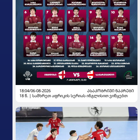
18:04/06-08-2026
ᲐᲡᲐᲙᲝᲑᲠᲘᲕᲘ ᲜᲐᲙᲠᲔᲑᲘ
18 წ. | სამხრეთ აფრიკის სერიას ინგლისით ვიწყებთ