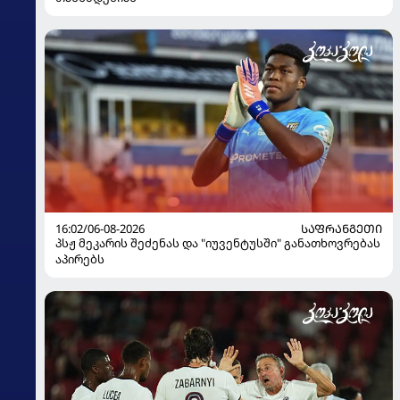
16:02/06-08-2026
ᲡᲐᲤᲠᲐᲜᲒᲔᲗᲘ
პსჟ მეკარის შეძენას და "იუვენტუსში" განათხოვრებას
აპირებს