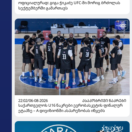
ოფიციალურად: გიგა ჭიკაძე UFC-ში მორიგ ბრძოლას
სექტემბერში გამართავს
22:02/06-08-2026
ᲐᲡᲐᲙᲝᲑᲠᲘᲕᲘ ᲜᲐᲙᲠᲔᲑᲘ
საქართველოს U16 ნაკრები ევრობასკეტის ფინალურ
ეტაპზე – A დივიზიონში ასპარეზობას იწყებს