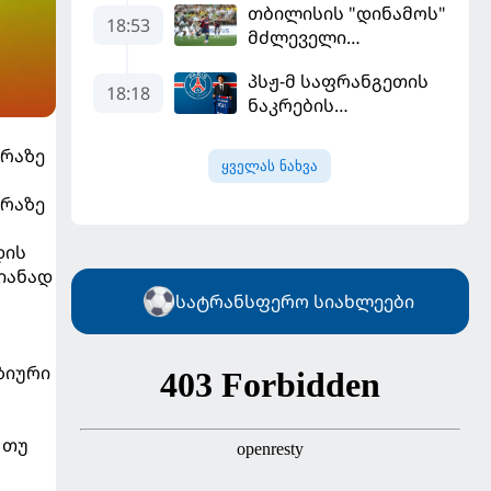
თბილისის "დინამოს"
18:53
მძლეველი
"ჟალგირისი" სახლში
პსჟ-მ საფრანგეთის
"ჰაიდუკთან"
18:18
ნაკრების
განადგურდა
ფეხბურთელი
დაიმატა
დრაზე
ყველას ნახვა
რაზე
დის
იანად
სატრანსფერო სიახლეები
ზიური
 თუ