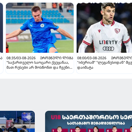
Ა
08:35/03-08-2026
ᲔᲠᲝᲕᲜᲣᲚᲘ ᲚᲘᲒᲐ
08:00/03-08-2026
ᲔᲠᲝᲕᲜᲣᲚᲘ
"საქართველო საოცარი ქვეყანაა,
"იბერიამ" "ლეგანესიდან" მც
მათ რუსები არ მოსწონთ და ჩვენი
დაიმატა
მსგავსი მენტალიტეტი აქვთ" -
ინტერვიუ "გაგრას" უკრაინელ
ფორვარდთან