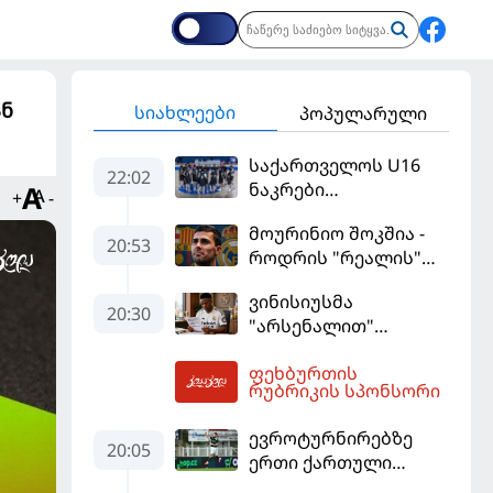
ან
სიახლეები
პოპულარული
საქართველოს U16
22:02
ნაკრები
+
-
ევრობასკეტის
მოურინიო შოკშია -
ფინალურ ეტაპზე – A
20:53
როდრის "რეალის"
დივიზიონში
ლოდინი მობეზრდა
ასპარეზობას იწყებს
ვინისიუსმა
და "ბარსელონაში"
20:30
"არსენალით"
გადადის
დაინტერესება
ფეხბურთის
გამოიყენა და
03:56
რუბრიკის სპონსორი
"რეალთან"
კონტრაქტი
ევროტურნირებზე
მომგებიანად
20:05
ერთი ქართული
გააგრძელა
გოლი მაინც გავიდა