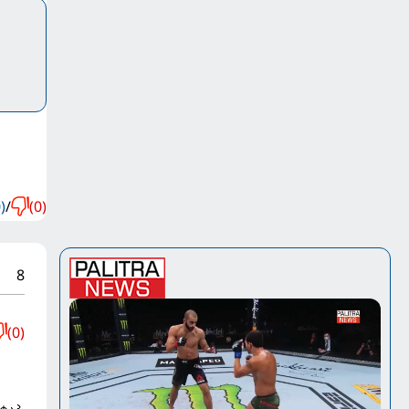
)
/
(0)
8
(0)
ტაპ