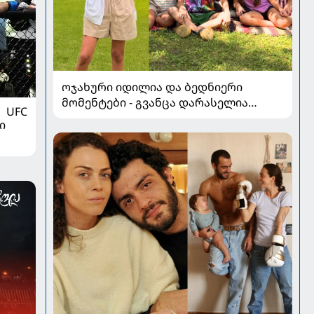
ოჯახური იდილია და ბედნიერი
მომენტები - გვანცა დარასელია
UFC
ზაფხულის არდადეგებიდან ახალ
ი
კადრებს აზიარებს