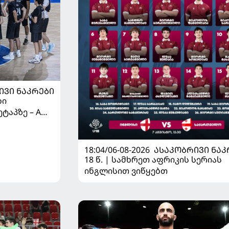
ᲘᲕᲘ ᲜᲐᲙᲠᲔᲑᲘ
ბი
ტაპზე – A
 იწყებს
18:04/06-08-2026
ᲐᲡᲐᲙᲝᲑᲠᲘᲕᲘ ᲜᲐᲙ
18 წ. | სამხრეთ აფრიკის სერიას
ინგლისით ვიწყებთ