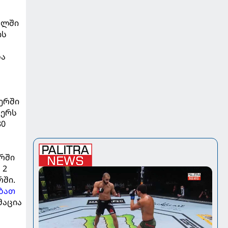
ულში
ის
ბა
ერში
ფერს
80
ერში
 2
ში.
ებათ
მაცია