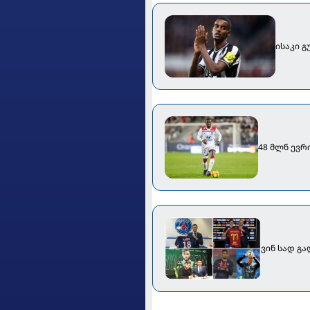
ისაკი გ
48 მლნ ევრ
ვინ სად გ