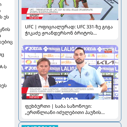
ი
ი
ს ეს
UFC | ოფიციალურად: UFC 331-ზე გიგა
ყნის
ჭიკაძე ჟოანდერსონ ბრიტოს
ს
დაუპირისპირდება
სებიც
იც
A-ს
დეს
ფეხბურთი | საბა საზონოვი:
„ერთწლიანი იძულებითი პაუზის
შემდეგ ჩემთვის ყველა მატჩი
მნიშვნელოვანია“