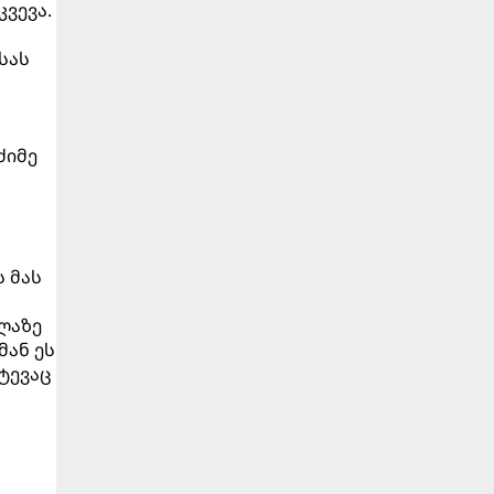
ვევა.
სას
ძიმე
 მას
ლაზე
მან ეს
ტევაც