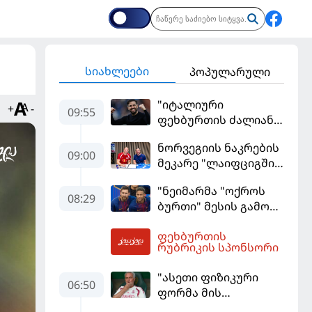
სიახლეები
პოპულარული
"იტალიური
+
-
09:55
ფეხბურთის ძალიან
მჯერა" - სესკ
ნორვეგიის ნაკრების
ფაბრეგასი
09:00
მეკარე "ლაიფციგში"
დაბრუნდა
"ნეიმარმა "ოქროს
08:29
ბურთი" მესის გამო
ვერ მოიგო" -
ფეხბურთის
ბრაზილიელის
10:21
რუბრიკის სპონსორი
ყოფილი აგენტი
"ასეთი ფიზიკური
06:50
ფორმა მის
სტანდარტებს არ