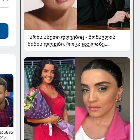
"არის ასეთი დღეებიც - მომავლის
შიშის დღეები, როცა ყველაზე
მარტოდ გრძნობ თავს" - ირინა
ონაშვილის წერილი
ᲓᲐᲡᲮᲕᲐ
სის