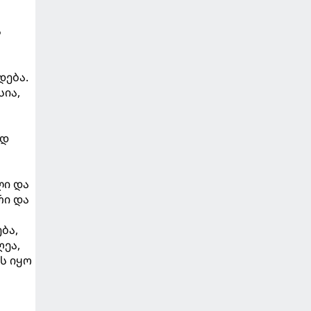
ს
დება.
სია,
ად
ლი და
რი და
ბა,
ღეა,
ს იყო