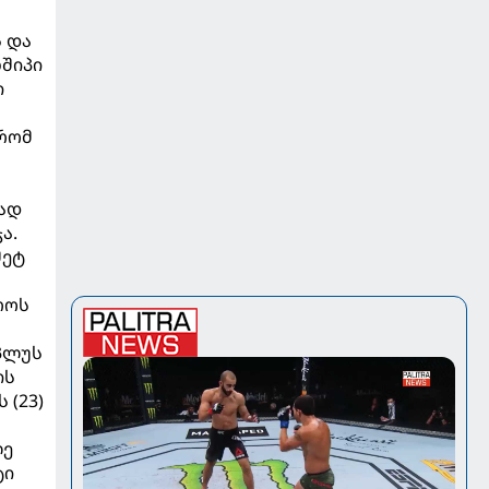
ს და
ნშიპი
ი
 რომ
რად
ა.
მეტ
როს
პლუს
ის
 (23)
ლე
ტი