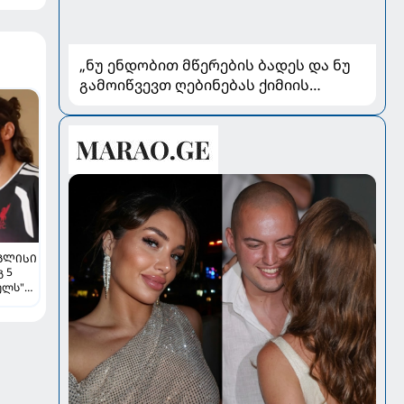
„ნუ ენდობით მწერების ბადეს და ნუ
გამოიწვევთ ღებინებას ქიმიის
გადაყლაპვისას“ - როგორ ვიხსნათ
ბავშვი კრიტიკულ სიტუაციაში,
პედიატრ სალომე ახვლედიანის
რჩევები
ᲒᲚᲘᲡᲘ
 5
ულს"