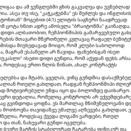
ლიგაა და ამ ჯუნგლებში გზის გაკვალვა და უვნებლად
. ასეა თუ ისე, "კაჭკაჭებმა" ეს შეძლეს და ინგლისი
ტონთან" მოგებით (4:1) ელიტის საგზური ნაადრევად
ომ ცოტა ხნით ადრე ამოსვლა "ბრაიტონმა" გაინაღდა,
დიდი ალბათობით, ჩემპიონშიპის გამარჯვებული გახ
ადრების მთავარი მწვრთნელი კვლავაც რაფაელ ბენიტე
იმისდა მიუხედავად მოიგო, რომ კლუბი საბოლოოდ
, მაგრამ ესპანელი არ წავიდა. ფანებისგან ისეთ
იუკასლი" ისეთი დიდი გუნდია, რომ აქედან ფეხს არს
, როდესაც ერთი წლის წინათ, ახალ კონტრაქტს
ლებსა და შტაბს, ყველას, ვინც გუნდშია დასაქმებუ
ძალიან რთული გახლდათ, რადგან ჩემპიონშიპი ძლიე
ვად მოტივირებული უნდა იყო და ბოლომდე დაიხარჯო.
 ბევრი დეტალია, რომელიც კონტროლს არ ექვემდებარე
ადაც გვინდოდა ყოფნა. ეს მართლაც მნიშვნელოვანი დ
მოთხოვნა თავიდანვე უმალვე აღზევება გახლდათ, ე
 ძნელია, როდესაც ქვედა ლიგაში ვარდები, რთულ
 და თან, ნახევარი გუნდი იცვლება.
ი ბევრი მატჩის სტაბილურად ჩატარება ფიზიკურ და