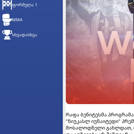
ᲤᲝᲠᲛᲣᲚᲐ 1
MMA
ᲡᲮᲕᲐᲓᲐᲡᲮᲕᲐ
რაფა ბენიტესმა პროგრამა
"ნიუკასლ იუნაიტედი" პრემ
მოსალოდნელი გახლდათ, მ