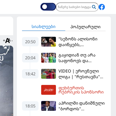
სიახლეები
პოპულარული
"სეზონს ალისონი
+
-
20:50
დაიწყებს,
მამარდაშვილს
გაყიდიან თუ არა
შანსის
20:04
საფონოვს და
გამოსაყენებლად
შევალიეს - ვინ
მოთმინება
VIDEO | ეროვნული
იქნება პსჟ-ს
სჭირდება,
18:42
ლიგა | "რუსთავმა"
ძირითადი მეკარე?
რომელსაც 100%-ით
უკეთ ითამაშა და
მიიღებს" - განაცხადა
ფეხბურთის
დამსახურებულად
21:06
"ლივერპულის"
რუბრიკის სპონსორი
მოიგო, "ტორპედომ"
ყოფილმა მეკარემ
გვიან გაიღვიძა...
აპრილში დანიშნული
18:05
"ბორდოს"
მწვრთნელი