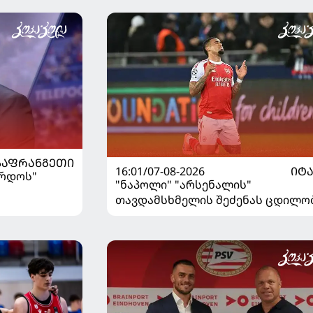
ᲡᲐᲤᲠᲐᲜᲒᲔᲗᲘ
16:01/07-08-2026
ᲘᲢ
ორდოს"
"ნაპოლი" "არსენალის"
თავდამსხმელის შეძენას ცდილო