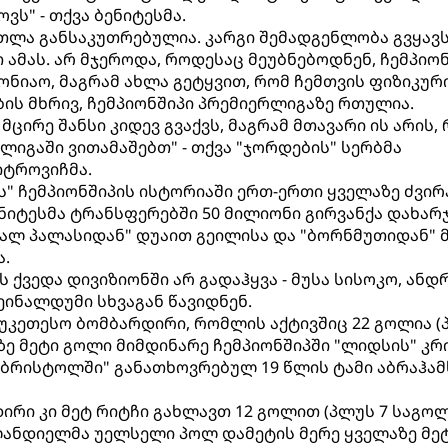
ს" - თქვა ბენიტესმა.
რთლა განსაკუთრებულია. კარგი შემადგენლობა გვყავ
 ამას. არ მჯეროდა, როდესაც მეუბნებოდნენ, ჩემპიო
ნიაო, მაგრამ ახლა გეტყვით, რომ ჩემთვის ფიზიკურ
ის მხრივ, ჩემპიონშიპი პრემიერლიგაზე რთულია.
ცირე შანსი კიდევ გვაქვს, მაგრამ მთავარი ის არის,
ლიგაში ვითამაშებთ" - თქვა "ჯორდების" სერბმა
ტროვიჩმა.
ს" ჩემპიონშიპის ისტორიაში ერთ-ერთი ყველაზე ძვი
ნიტესმა ტრანსფერებში 50 მილიონი გირვანქა დახარჯ
ტალ პალასიდან" დუაით გეილისა და "ბორნმუთიდან" 
ა.
ს ქვედა დივიზიონში არ გადაჰყვა - მუსა სისოკო, ანდ
ეინალდუმი სხვაგან წავიდნენ.
უკეთესო ბომბარდირი, რომლის აქტივშიც 22 გოლია (
ზე მეტი გოლი მიმდინარე ჩემპიონშიპში "ლიდსის" კრ
 "ბრისტოლში" განათხოვრებულ 19 წლის ტამი აბრაჰამს
დირი კი მეტ რიტჩი გახლავთ 12 გოლით (პლუს 7 საგო
ტლანდიელმა უელსელი პოლ დამეტის მერე ყველაზე მე