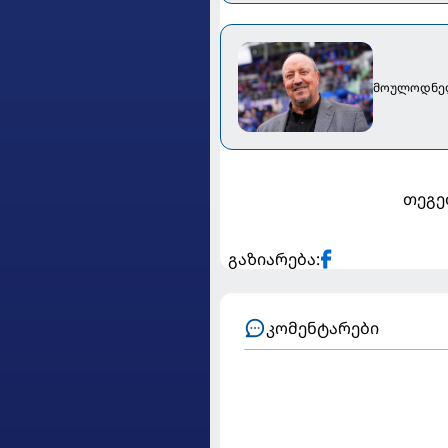
მოულოდნელი
თეგე
გაზიარება:
კომენტარები