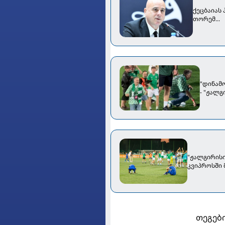
ქეცბაიას
თორემ...
"დინამ
- "ჟალ
"ჟალგირისი
კვიპროსში
თეგები