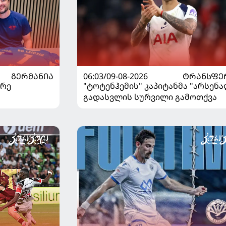
ᲒᲔᲠᲛᲐᲜᲘᲐ
06:03/09-08-2026
ᲢᲠᲐᲜᲡᲤᲔ
არე
"ტოტენჰემის" კაპიტანმა "არსენ
გადასვლის სურვილი გამოთქვა