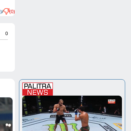
)
/
(0)
0