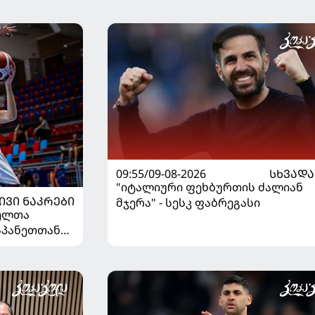
09:55/09-08-2026
ᲡᲮᲕᲐᲓᲐ
"იტალიური ფეხბურთის ძალიან
ᲘᲕᲘ ᲜᲐᲙᲠᲔᲑᲘ
მჯერა" - სესკ ფაბრეგასი
ელთა
სპანეთთან