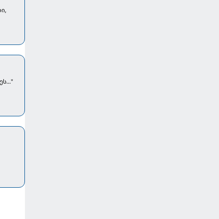
ი,
..."