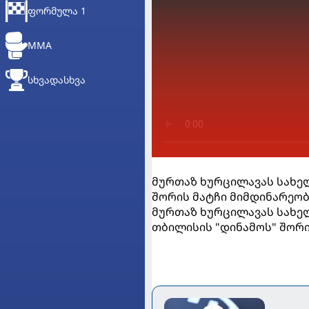
ᲤᲝᲠᲛᲣᲚᲐ 1
MMA
ᲡᲮᲕᲐᲓᲐᲡᲮᲕᲐ
მურთაზ ხურცილავას სახე
შორის მატჩი მიმდინარეო
მურთაზ ხურცილავას სახე
თბილისის "დინამოს" შორი