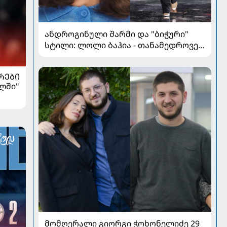
ანდროგინული შარმი და "ბიჭური"
სტილი: ლოლი ბაჰია - თანამედროვე
მოდის ახალი ფავორიტი
ᲠᲔᲑᲘ
ალში"
მომღერალი გიორგი ჭოხონელიძე 29