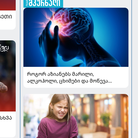
ᲒᲔᲗᲘ
როგორ აზიანებს მარილი,
ალკოჰოლი, ცხიმები და მოწევა
სისხლძარღვებს: ინსულტის
ძირითადი რისკები
ᲡᲮᲕᲐ