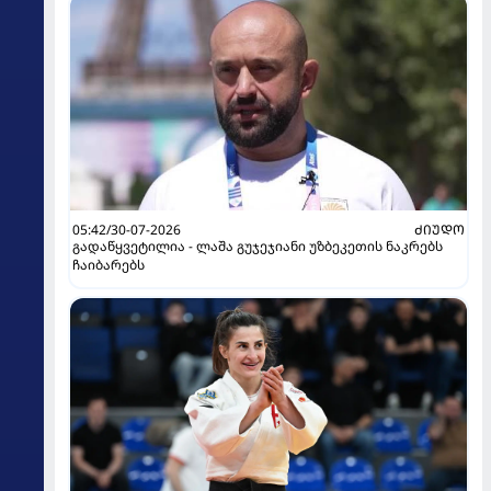
05:42/30-07-2026
ᲫᲘᲣᲓᲝ
გადაწყვეტილია - ლაშა გუჯეჯიანი უზბეკეთის ნაკრებს
ჩაიბარებს