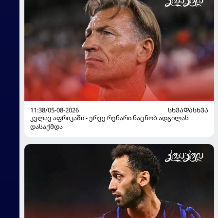
11:38/05-08-2026
ᲡᲮᲕᲐᲓᲐᲡᲮᲕᲐ
კვლავ აფრიკაში - ერვე რენარი ნაცნობ ადგილას
დასაქმდა