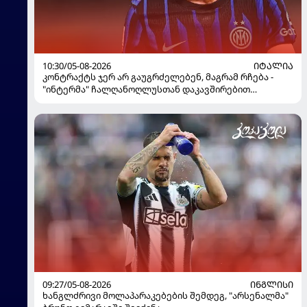
10:30/05-08-2026
ᲘᲢᲐᲚᲘᲐ
კონტრაქტს ჯერ არ გაუგრძელებენ, მაგრამ რჩება -
"ინტერმა" ჩალღანოღლუსთან დაკავშირებით
გადაწყვეტილება მიიღო
09:27/05-08-2026
ᲘᲜᲒᲚᲘᲡᲘ
ხანგლძრივი მოლაპარაკებების შემდეგ, "არსენალმა"