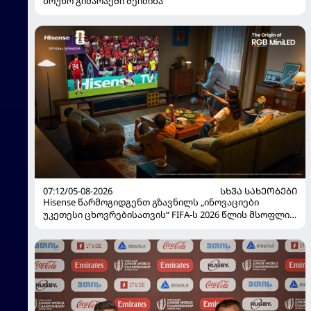
ბრუნო გიმარაეში შეიძინა
07:12/05-08-2026
ᲡᲮᲕᲐ ᲡᲐᲮᲔᲝᲑᲔᲑᲘ
Hisense წარმოგიდგენთ გზავნილს „ინოვაციები
უკეთესი ცხოვრებისათვის“ FIFA-ს 2026 წლის მსოფლიო
ჩემპიონატზე