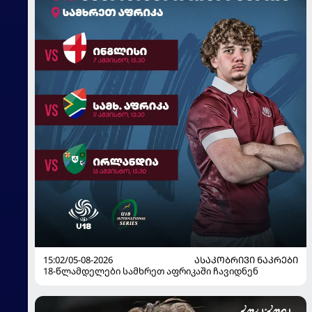
15:02/05-08-2026
ᲐᲡᲐᲙᲝᲑᲠᲘᲕᲘ ᲜᲐᲙᲠᲔᲑᲘ
18-წლამდელები სამხრეთ აფრიკაში ჩავიდნენ