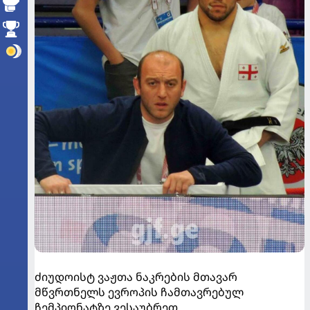
ძიუდოისტ ვაჟთა ნაკრების მთავარ
მწვრთნელს ევროპის ჩამთავრებულ
ჩემპიონატზე ვესაუბრეთ