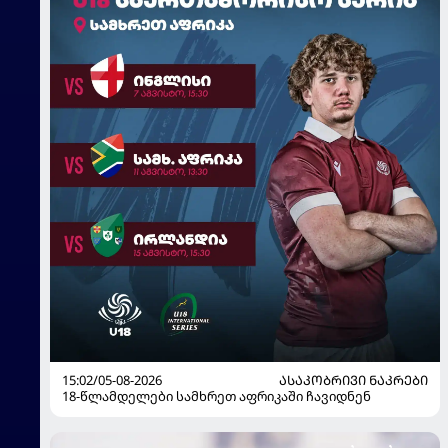
15:02/05-08-2026
ᲐᲡᲐᲙᲝᲑᲠᲘᲕᲘ ᲜᲐᲙᲠᲔᲑᲘ
18-წლამდელები სამხრეთ აფრიკაში ჩავიდნენ