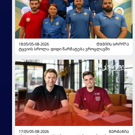
18:05/05-08-2026
ᲢᲧᲕᲘᲘᲡ ᲡᲠᲝᲚᲐ
ტყვიის სროლა. დიდი წარმატება ვროცლავში