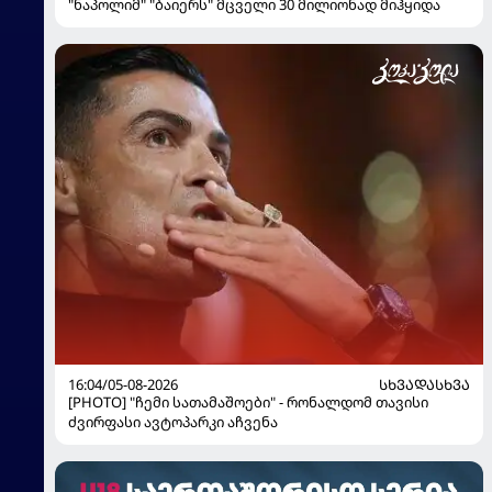
17:05/05-08-2026
ᲒᲔᲠᲛᲐᲜᲘᲐ
"ნაპოლიმ" "ბაიერს" მცველი 30 მილიონად მიჰყიდა
16:04/05-08-2026
ᲡᲮᲕᲐᲓᲐᲡᲮᲕᲐ
[PHOTO] "ჩემი სათამაშოები" - რონალდომ თავისი
ძვირფასი ავტოპარკი აჩვენა