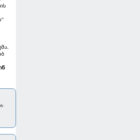
ცის
ს"
მა.
ობ
ინ
ის