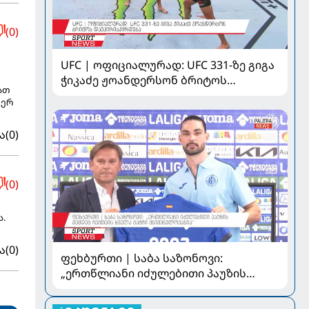
(0)
UFC | ოფიციალურად: UFC 331-ზე გიგა
ჭიკაძე ჟოანდერსონ ბრიტოს
ათ
დაუპირისპირდება
ვერ
ა
(0)
(0)
ა.
ა
(0)
ფეხბურთი | საბა საზონოვი:
„ერთწლიანი იძულებითი პაუზის
შემდეგ ჩემთვის ყველა მატჩი
მნიშვნელოვანია“