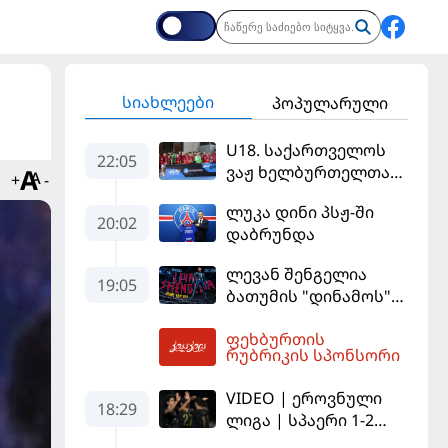
სიახლეები
პოპულარული
U18. საქართველოს
22:05
ვაჟ ხელბურთელთა
+
-
ნაკრები
ლუკა დინი პსჟ-ში
Championship I-ში
20:02
დაბრუნდა
დაწინაურდა
ლევან შენგელია
19:05
ბათუმის "დინამოს"
ფეხბურთელია
ფეხბურთის
04:27
რუბრიკის სპონსორი
VIDEO | ეროვნული
18:29
ლიგა | სპაერი 1-2
დინამო თბ. 73 წუთი