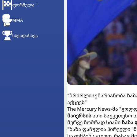
ᲤᲝᲠᲛᲣᲚᲐ 1
MMA
ᲡᲮᲕᲐᲓᲐᲡᲮᲕᲐ
"ბრძოლისუნარიანობა ზა
აქცევს"
The Mercury News-მა "გო
მაიერსის
ათი საუკეთესო ს
მერვე ნომრად სიაში
ზაზა 
"ზაზა ფაჩულია პირველი "
საკომპენსაციოდ, რასაც მ