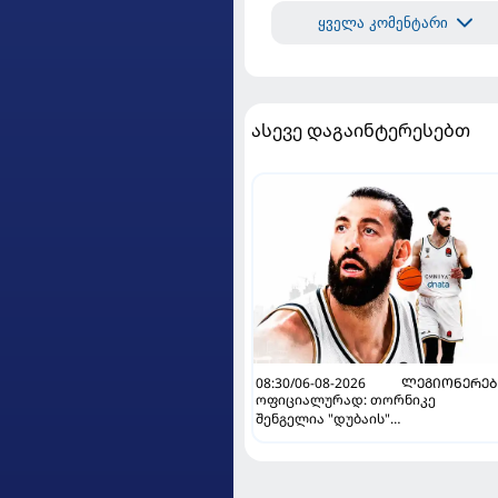
ყველა კომენტარი
ასევე დაგაინტერესებთ
08:30/06-08-2026
ᲚᲔᲒᲘᲝᲜᲔᲠᲔᲑ
ოფიციალურად: თორნიკე
შენგელია "დუბაის"
კალათბურთელია