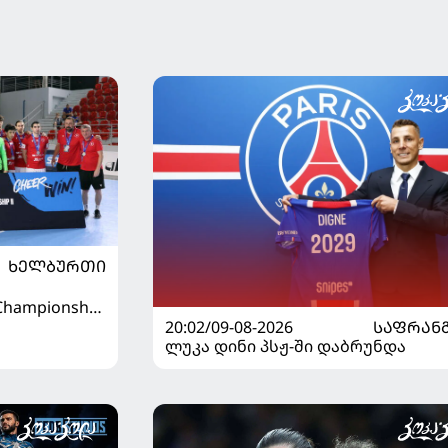
ᲮᲔᲚᲑᲣᲠᲗᲘ
hampionship
20:02/09-08-2026
ᲡᲐᲤᲠᲐᲜ
ლუკა დინი პსჟ-ში დაბრუნდა