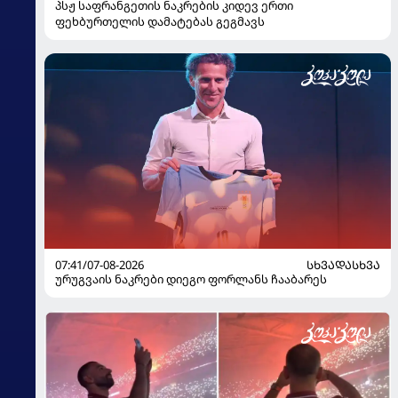
პსჟ საფრანგეთის ნაკრების კიდევ ერთი
ფეხბურთელის დამატებას გეგმავს
07:41/07-08-2026
ᲡᲮᲕᲐᲓᲐᲡᲮᲕᲐ
ურუგვაის ნაკრები დიეგო ფორლანს ჩააბარეს