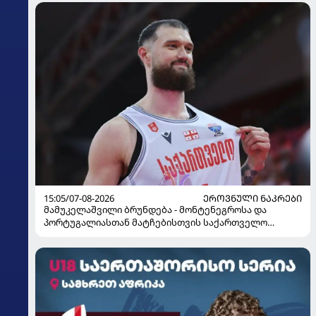
15:05/07-08-2026
ᲔᲠᲝᲕᲜᲣᲚᲘ ᲜᲐᲙᲠᲔᲑᲘ
მამუკელაშვილი ბრუნდება - მონტენეგროსა და
პორტუგალიასთან მატჩებისთვის საქართველო
მზადებას 15 კალათბურთელით იწყებს