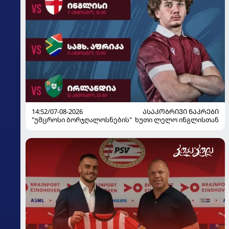
14:52/07-08-2026
ᲐᲡᲐᲙᲝᲑᲠᲘᲕᲘ ᲜᲐᲙᲠᲔᲑᲘ
"უმცროსი ბორჯღალოსნების" ხუთი ლელო ინგლისთან