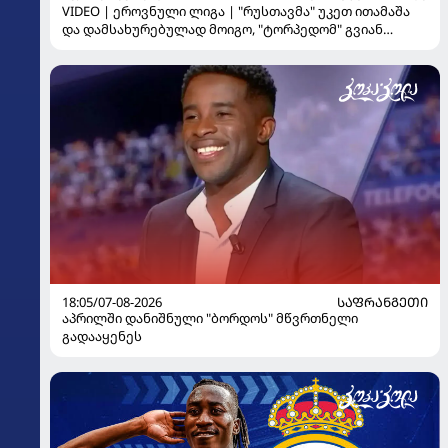
VIDEO | ეროვნული ლიგა | "რუსთავმა" უკეთ ითამაშა
და დამსახურებულად მოიგო, "ტორპედომ" გვიან
გაიღვიძა...
18:05/07-08-2026
ᲡᲐᲤᲠᲐᲜᲒᲔᲗᲘ
აპრილში დანიშნული "ბორდოს" მწვრთნელი
გადააყენეს