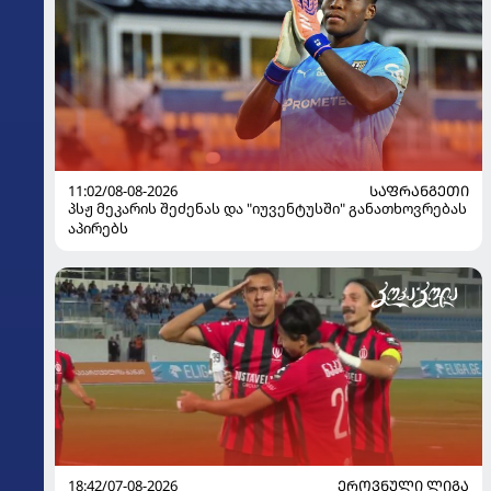
11:02/08-08-2026
ᲡᲐᲤᲠᲐᲜᲒᲔᲗᲘ
პსჟ მეკარის შეძენას და "იუვენტუსში" განათხოვრებას
აპირებს
18:42/07-08-2026
ᲔᲠᲝᲕᲜᲣᲚᲘ ᲚᲘᲒᲐ