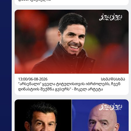
13:00/06-08-2026
ᲡᲮᲕᲐᲓᲐᲡᲮᲕᲐ
"არსენალი" ყველა ტიტულისთვის იბრძოლებს, ჩვენ
დინასტიის შექმნა გვსურს" - მიკელ არტეტა