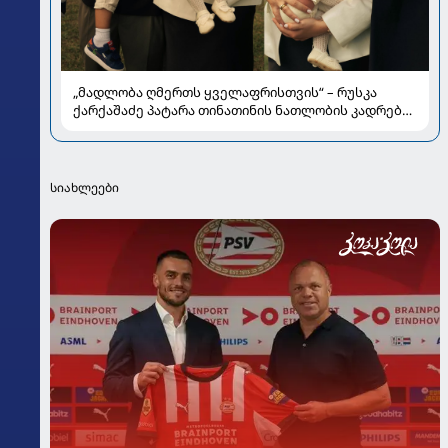
„მადლობა ღმერთს ყველაფრისთვის“ – რუსკა
ქარქაშაძე პატარა თინათინის ნათლობის კადრებს
აქვეყნებს
სიახლეები