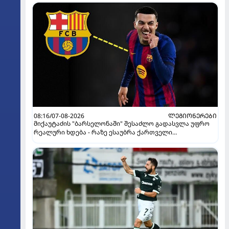
08:16/07-08-2026
ᲚᲔᲒᲘᲝᲜᲔᲠᲔᲑᲘ
მიქაუტაძის "ბარსელონაში" შესაძლო გადასვლა უფრო
რეალური ხდება - რაზე ესაუბრა ქართველი
კატალონიელთა მთავარ მწვრთნელს