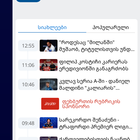
სიახლეები
პოპულარული
"როდესაც "მილანში"
12:55
მუშაობ, ტიტულისთვის უნდა
იბრძოლო" - ამორიმმა
ფილიპ კოსტიჩი კარიერას
"როსონერის" ფანები
11:06
ერედივიონში განაგრძობს
დააიმედა
კვლავ სერია A-ში - დანიელ
10:46
მალდინი "კალიარის"
ღირსებას დაიცავს
ფეხბურთის რუბრიკის
13:55
სპონსორი
სარეკორდო შენაძენი -
09:48
ტრაფორდი პრემიერ ლიგის
მორიგ გუნდში გადავიდა
ქართველებისთვის ნაცნობ