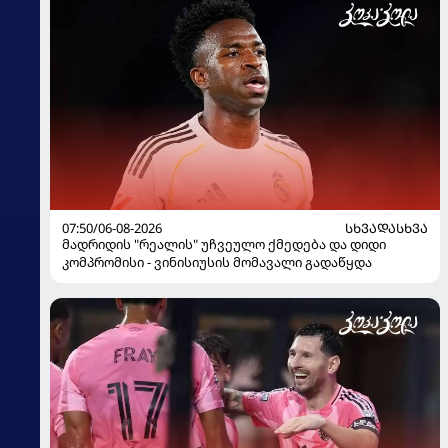
07:50/06-08-2026
ᲡᲮᲕᲐᲓᲐᲡᲮᲕᲐ
მადრიდის "რეალის" უჩვეულო ქმედება და დიდი
კომპრომისი - ვინისიუსის მომავალი გადაწყდა