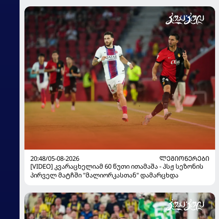
20:48/05-08-2026
ᲚᲔᲒᲘᲝᲜᲔᲠᲔᲑᲘ
[VIDEO] კვარაცხელიამ 60 წუთი ითამაშა - პსჟ სეზონის
პირველ მატჩში "მალიორკასთან" დამარცხდა