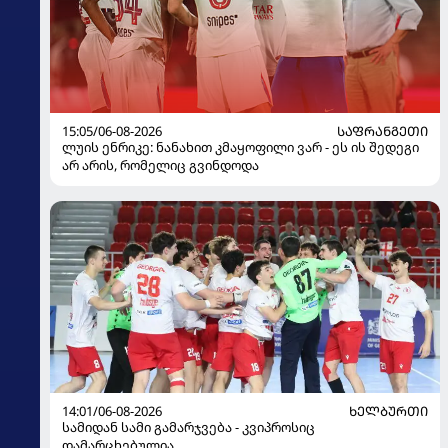
15:05/06-08-2026
ᲡᲐᲤᲠᲐᲜᲒᲔᲗᲘ
ლუის ენრიკე: ნანახით კმაყოფილი ვარ - ეს ის შედეგი
არ არის, რომელიც გვინდოდა
14:01/06-08-2026
ᲮᲔᲚᲑᲣᲠᲗᲘ
სამიდან სამი გამარჯვება - კვიპროსიც
დამარცხებულია