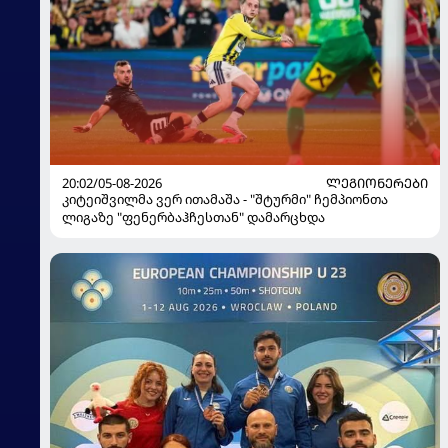
20:02/05-08-2026
ᲚᲔᲒᲘᲝᲜᲔᲠᲔᲑᲘ
კიტეიშვილმა ვერ ითამაშა - "შტურმი" ჩემპიონთა
ლიგაზე "ფენერბაჰჩესთან" დამარცხდა