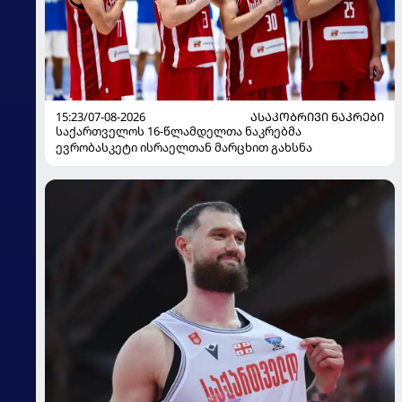
15:23/07-08-2026
ᲐᲡᲐᲙᲝᲑᲠᲘᲕᲘ ᲜᲐᲙᲠᲔᲑᲘ
საქართველოს 16-წლამდელთა ნაკრებმა
ევრობასკეტი ისრაელთან მარცხით გახსნა