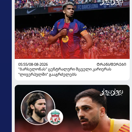
05:55/08-08-2026
ᲢᲠᲐᲜᲡᲤᲔᲠᲔᲑᲘ
"ბარსელონას" ცენტრალური მცველი კარიერას
"ლივერპულში" გააგრძელებს