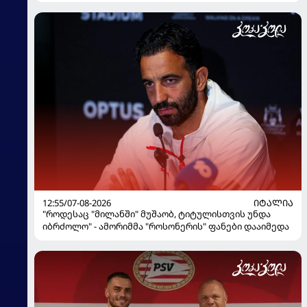
12:55/07-08-2026
ᲘᲢᲐᲚᲘᲐ
"როდესაც "მილანში" მუშაობ, ტიტულისთვის უნდა
იბრძოლო" - ამორიმმა "როსონერის" ფანები დააიმედა