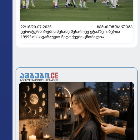
22:16/20-07-2026
ᲩᲔᲛᲞᲘᲝᲜᲗᲐ ᲚᲘᲒᲐ
ევროტურნირების მესამე შესარჩევ ეტაპზე "იბერია
1999"-ის სავარაუდო მეტოქეები ცნობილია