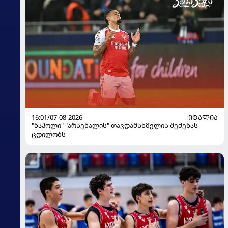
16:01/07-08-2026
ᲘᲢᲐᲚᲘᲐ
"ნაპოლი" "არსენალის" თავდამსხმელის შეძენას
ცდილობს