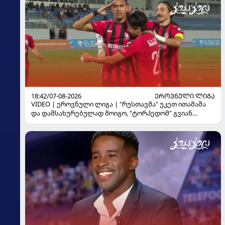
18:42/07-08-2026
ᲔᲠᲝᲕᲜᲣᲚᲘ ᲚᲘᲒᲐ
VIDEO | ეროვნული ლიგა | "რუსთავმა" უკეთ ითამაშა
და დამსახურებულად მოიგო, "ტორპედომ" გვიან
გაიღვიძა...