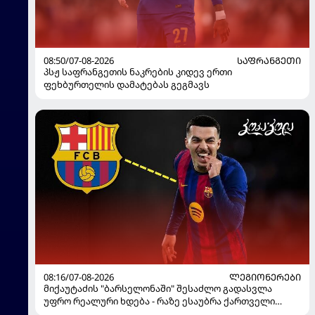
08:50/07-08-2026
ᲡᲐᲤᲠᲐᲜᲒᲔᲗᲘ
პსჟ საფრანგეთის ნაკრების კიდევ ერთი
ფეხბურთელის დამატებას გეგმავს
08:16/07-08-2026
ᲚᲔᲒᲘᲝᲜᲔᲠᲔᲑᲘ
მიქაუტაძის "ბარსელონაში" შესაძლო გადასვლა
უფრო რეალური ხდება - რაზე ესაუბრა ქართველი
კატალონიელთა მთავარ მწვრთნელს