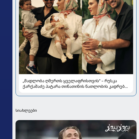
„მადლობა ღმერთს ყველაფრისთვის“ – რუსკა
ქარქაშაძე პატარა თინათინის ნათლობის კადრებს
აქვეყნებს
სიახლეები