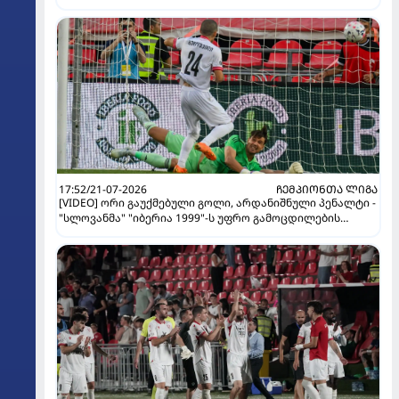
17:52/21-07-2026
ᲩᲔᲛᲞᲘᲝᲜᲗᲐ ᲚᲘᲒᲐ
[VIDEO] ორი გაუქმებული გოლი, არდანიშნული პენალტი -
"სლოვანმა" "იბერია 1999"-ს უფრო გამოცდილების
ხარჯზე მოუგო