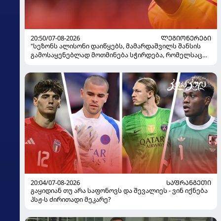
20:50/07-08-2026
ᲚᲔᲒᲘᲝᲜᲔᲠᲔᲑᲘ
"სეზონს ალისონი დაიწყებს, მამარდაშვილს შანსის
გამოსაყენებლად მოთმინება სჭირდება, რომელსაც
100%-ით მიიღებს" - განაცხადა "ლივერპულის"
ყოფილმა მეკარემ
20:04/07-08-2026
ᲡᲐᲤᲠᲐᲜᲒᲔᲗᲘ
გაყიდიან თუ არა საფონოვს და შევალიეს - ვინ იქნება
პსჟ-ს ძირითადი მეკარე?