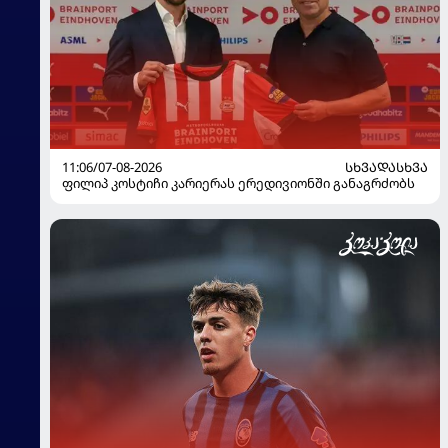
11:06/07-08-2026
ᲡᲮᲕᲐᲓᲐᲡᲮᲕᲐ
ფილიპ კოსტიჩი კარიერას ერედივიონში განაგრძობს