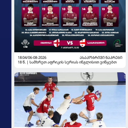
18:04/06-08-2026
ᲐᲡᲐᲙᲝᲑᲠᲘᲕᲘ ᲜᲐᲙᲠᲔᲑᲘ
18 წ. | სამხრეთ აფრიკის სერიას ინგლისით ვიწყებთ