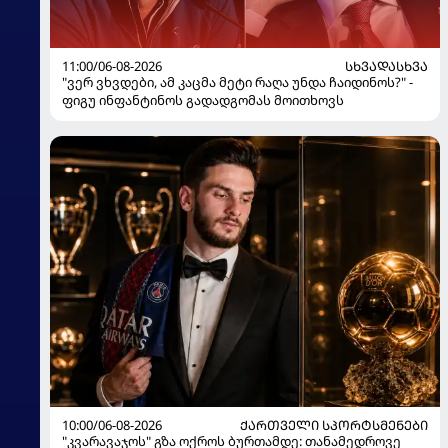
11:00/06-08-2026
ᲡᲮᲕᲐᲓᲐᲡᲮᲕᲐ
"ვერ ვხვდები, ამ კაცმა მეტი რაღა უნდა ჩაიდინოს?" -
ფიგუ ინფანტინოს გადადგომას მოითხოვს
10:00/06-08-2026
ᲥᲐᲠᲗᲕᲔᲚᲘ ᲡᲞᲝᲠᲢᲡᲛᲔᲜᲔᲑᲘ
"კვარავაჯოს" გზა ოქროს ბურთამდე: თანამედროვე