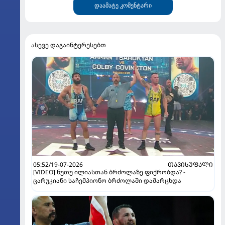
დაამატე კომენტარი
ასევე დაგაინტერესებთ
05:52/19-07-2026
ᲗᲐᲕᲘᲡᲣᲤᲐᲚᲘ
[VIDEO] ნუთუ ილიასთან ბრძოლაზე ფიქრობდა? -
ცარუკიანი საჩემპიონო ბრძოლაში დამარცხდა