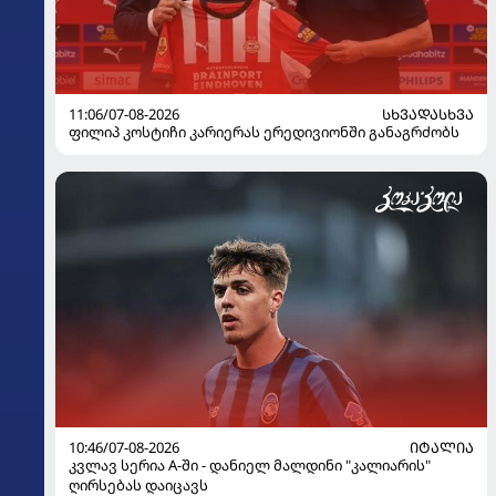
11:06/07-08-2026
ᲡᲮᲕᲐᲓᲐᲡᲮᲕᲐ
ფილიპ კოსტიჩი კარიერას ერედივიონში განაგრძობს
10:46/07-08-2026
ᲘᲢᲐᲚᲘᲐ
კვლავ სერია A-ში - დანიელ მალდინი "კალიარის"
ღირსებას დაიცავს