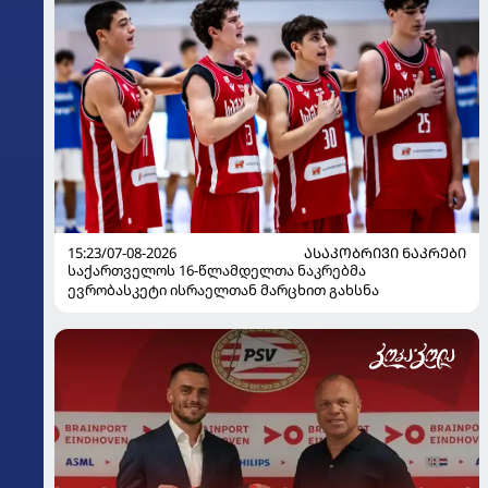
15:23/07-08-2026
ᲐᲡᲐᲙᲝᲑᲠᲘᲕᲘ ᲜᲐᲙᲠᲔᲑᲘ
საქართველოს 16-წლამდელთა ნაკრებმა
ევრობასკეტი ისრაელთან მარცხით გახსნა