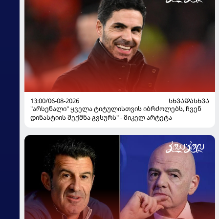
13:00/06-08-2026
ᲡᲮᲕᲐᲓᲐᲡᲮᲕᲐ
"არსენალი" ყველა ტიტულისთვის იბრძოლებს, ჩვენ
დინასტიის შექმნა გვსურს" - მიკელ არტეტა