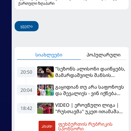
ქართული ზღაპარი
ყველა
სიახლეები
პოპულარული
"სეზონს ალისონი დაიწყებს,
20:50
მამარდაშვილს შანსის
გამოსაყენებლად
გაყიდიან თუ არა საფონოვს
მოთმინება სჭირდება,
20:04
და შევალიეს - ვინ იქნება
რომელსაც 100%-ით
პსჟ-ს ძირითადი მეკარე?
მიიღებს" - განაცხადა
VIDEO | ეროვნული ლიგა |
"ლივერპულის" ყოფილმა
18:42
"რუსთავმა" უკეთ ითამაშა
მეკარემ
და დამსახურებულად
ფეხბურთის რუბრიკის
მოიგო, "ტორპედომ" გვიან
21:13
სპონსორი
გაიღვიძა...