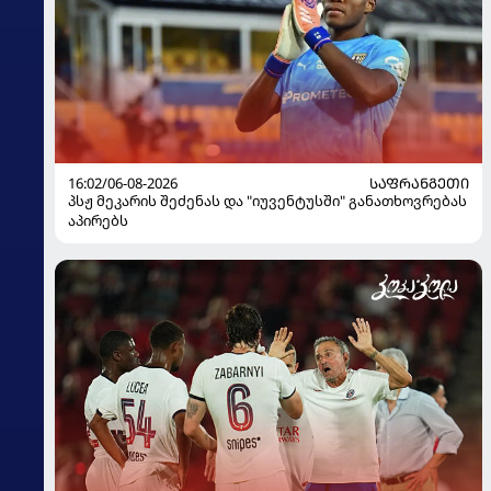
16:02/06-08-2026
ᲡᲐᲤᲠᲐᲜᲒᲔᲗᲘ
პსჟ მეკარის შეძენას და "იუვენტუსში" განათხოვრებას
აპირებს