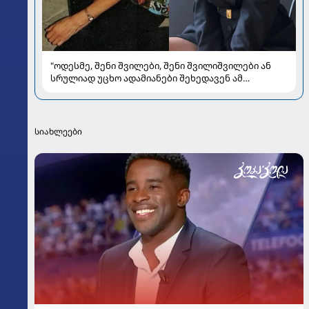
"ოდესმე, შენი შვილები, შენი შვილიშვილები ან
სრულიად უცხო ადამიანები შეხედავენ ამ
პორტრეტს...." - რას წერს მარი ნაკანი კრისტი
ყიფშიძეზე
სიახლეები