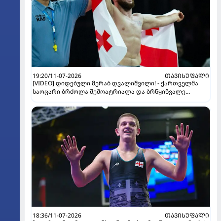
19:20/11-07-2026
ᲗᲐᲕᲘᲡᲣᲤᲐᲚᲘ
[VIDEO] დიდებული მერაბ დვალიშვილი! - ქართველმა
საოცარი ბრძოლა შემოატრიალა და ბრწყინვალე
გამარჯვება მოიპოვა
18:36/11-07-2026
ᲗᲐᲕᲘᲡᲣᲤᲐᲚᲘ