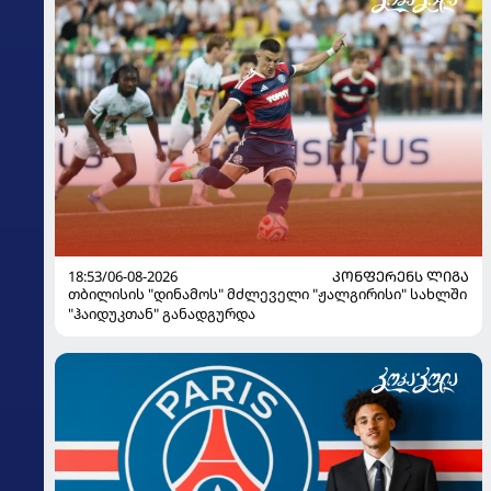
18:53/06-08-2026
ᲙᲝᲜᲤᲔᲠᲔᲜᲡ ᲚᲘᲒᲐ
თბილისის "დინამოს" მძლეველი "ჟალგირისი" სახლში
"ჰაიდუკთან" განადგურდა