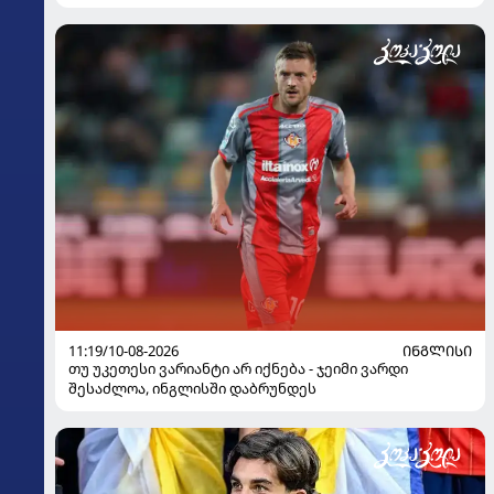
შეხვდება
11:19/10-08-2026
ᲘᲜᲒᲚᲘᲡᲘ
თუ უკეთესი ვარიანტი არ იქნება - ჯეიმი ვარდი
შესაძლოა, ინგლისში დაბრუნდეს