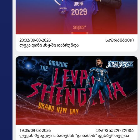
20:02/09-08-2026
ᲡᲐᲤᲠᲐᲜᲒᲔᲗᲘ
ლუკა დინი პსჟ-ში დაბრუნდა
19:05/09-08-2026
ᲔᲠᲝᲕᲜᲣᲚᲘ ᲚᲘᲒᲐ
ლევან შენგელია ბათუმის "დინამოს" ფეხბურთელია