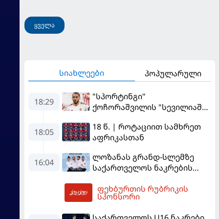
ყველა
სიახლეები
პოპულარული
"სპორტინგი"
18:29
ქოჩორაშვილის "სევილიაში"
გადასვლას აფერხებს - რა
18 წ. | როტაციით სამხრეთ
ხდება ტრანსფერთან
18:05
აფრიკასთან
დაკავშირებით?
ლოზანას გრანდ-სლემზე
16:04
საქართველოს ნაკრების
შემადგენლობა ცნობილია
ფეხბურთის რუბრიკის
19:42
სპონსორი
საქართველოს U16 ნაკრები