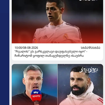
10:00/08-08-2026
ᲡᲮᲕᲐᲓᲐᲡᲮᲕᲐ
"რეალის" ეს ვარსკვლავი დაუფასებელი იყო" -
ჩიჩარიტომ ყოფილ თანაგუნდელზე ისაუბრა