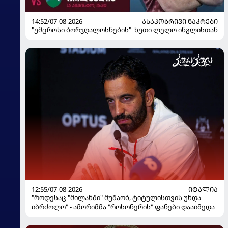
14:52/07-08-2026
ᲐᲡᲐᲙᲝᲑᲠᲘᲕᲘ ᲜᲐᲙᲠᲔᲑᲘ
"უმცროსი ბორჯღალოსნების" ხუთი ლელო ინგლისთან
12:55/07-08-2026
ᲘᲢᲐᲚᲘᲐ
"როდესაც "მილანში" მუშაობ, ტიტულისთვის უნდა
იბრძოლო" - ამორიმმა "როსონერის" ფანები დააიმედა