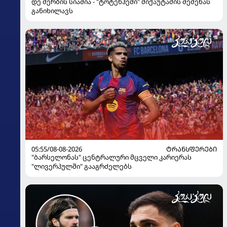
დე ძერბის სიაშია - "ტოტენჰემი" მიქაუტაძის შეძენას
განიხილავს
05:55/08-08-2026
ᲢᲠᲐᲜᲡᲤᲔᲠᲔᲑᲘ
"ბარსელონას" ცენტრალური მცველი კარიერას
"ლივერპულში" გააგრძელებს