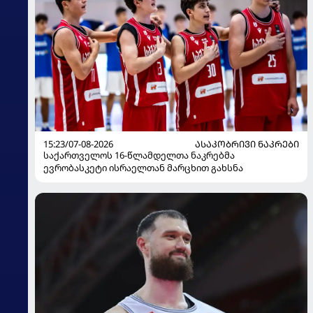
15:23/07-08-2026
ᲐᲡᲐᲙᲝᲑᲠᲘᲕᲘ ᲜᲐᲙᲠᲔᲑᲘ
საქართველოს 16-წლამდელთა ნაკრებმა
ევრობასკეტი ისრაელთან მარცხით გახსნა