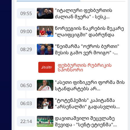
"იტალიური ფეხბურთის
09:55
ძალიან მჯერა" - სესკ
ფაბრეგასი
ნორვეგიის ნაკრების მეკარე
09:00
"ლაიფციგში" დაბრუნდა
"ნეიმარმა "ოქროს ბურთი"
08:29
მესის გამო ვერ მოიგო" -
ბრაზილიელის ყოფილი
ფეხბურთის რუბრიკის
აგენტი
10:26
სპონსორი
"ასეთი ფიზიკური ფორმა მის
06:50
სტანდარტებს არ
შეეფერება" - მოურინიომ
"ტოტენჰემის" კაპიტანმა
"რეალის" ახალწვეული
06:03
"არსენალში" გადასვლის
გააკრიტიკა
სურვილი გამოთქვა
დავითაშვილი შეცვლაზე
22:14
შევიდა - "სენტ-ეტიენმა"