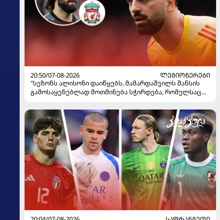
20:50/07-08-2026
ᲚᲔᲒᲘᲝᲜᲔᲠᲔᲑᲘ
"სეზონს ალისონი დაიწყებს, მამარდაშვილს შანსის
გამოსაყენებლად მოთმინება სჭირდება, რომელსაც
100%-ით მიიღებს" - განაცხადა "ლივერპულის"
ყოფილმა მეკარემ
20:04/07-08-2026
ᲡᲐᲤᲠᲐᲜᲒᲔᲗᲘ