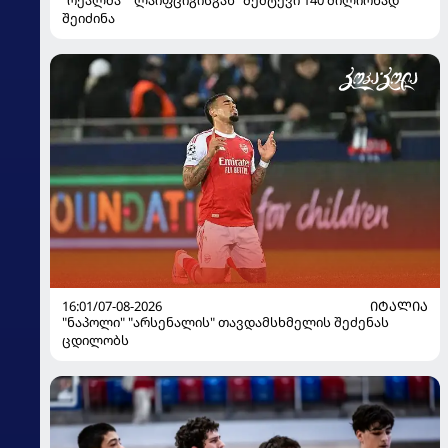
"რეალმა" "ლაიფციგისგან" შემტევი 140 მილიონად
შეიძინა
16:01/07-08-2026
ᲘᲢᲐᲚᲘᲐ
"ნაპოლი" "არსენალის" თავდამსხმელის შეძენას
ცდილობს