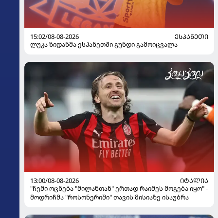
15:02/08-08-2026
ᲔᲡᲞᲐᲜᲔᲗᲘ
ლუკა ზიდანმა ესპანეთში გუნდი გამოიცვალა
13:00/08-08-2026
ᲘᲢᲐᲚᲘᲐ
"ჩემი ოცნება "მილანთან" ერთად რაიმეს მოგება იყო" -
მოდრიჩმა "როსონერიში" თავის მისიაზე ისაუბრა