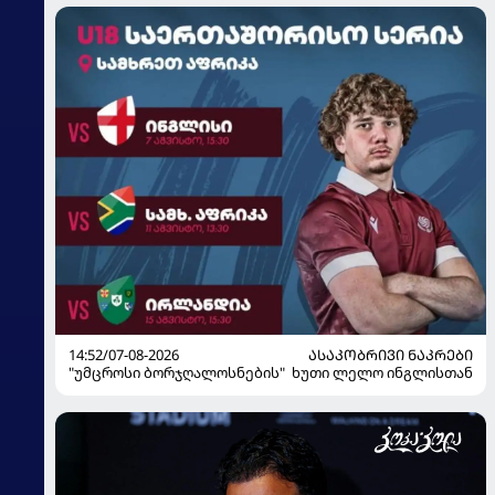
14:52/07-08-2026
ᲐᲡᲐᲙᲝᲑᲠᲘᲕᲘ ᲜᲐᲙᲠᲔᲑᲘ
"უმცროსი ბორჯღალოსნების" ხუთი ლელო ინგლისთან