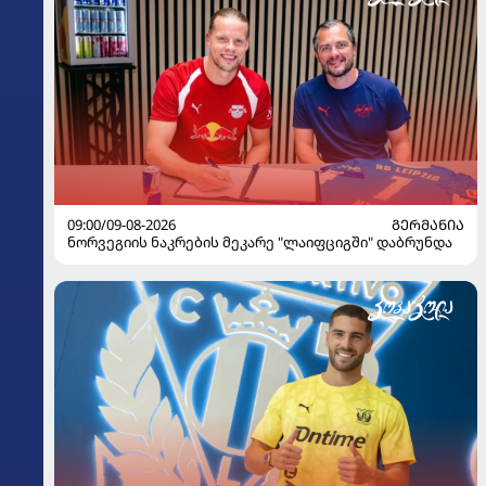
09:00/09-08-2026
ᲒᲔᲠᲛᲐᲜᲘᲐ
ნორვეგიის ნაკრების მეკარე "ლაიფციგში" დაბრუნდა