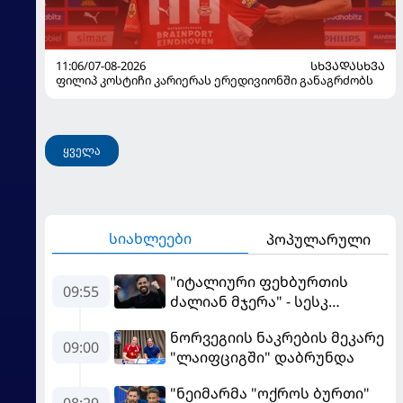
11:06/07-08-2026
ᲡᲮᲕᲐᲓᲐᲡᲮᲕᲐ
ფილიპ კოსტიჩი კარიერას ერედივიონში განაგრძობს
ყველა
სიახლეები
პოპულარული
"იტალიური ფეხბურთის
09:55
ძალიან მჯერა" - სესკ
ფაბრეგასი
ნორვეგიის ნაკრების მეკარე
09:00
"ლაიფციგში" დაბრუნდა
"ნეიმარმა "ოქროს ბურთი"