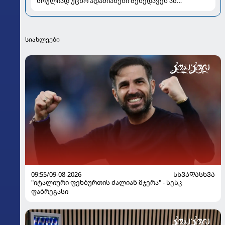
სრულიად უცხო ადამიანები შეხედავენ ამ
პორტრეტს...." - რას წერს მარი ნაკანი კრისტი
ყიფშიძეზე
სიახლეები
09:55/09-08-2026
ᲡᲮᲕᲐᲓᲐᲡᲮᲕᲐ
"იტალიური ფეხბურთის ძალიან მჯერა" - სესკ
ფაბრეგასი