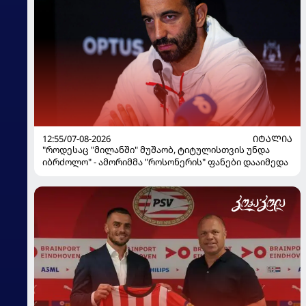
12:55/07-08-2026
ᲘᲢᲐᲚᲘᲐ
"როდესაც "მილანში" მუშაობ, ტიტულისთვის უნდა
იბრძოლო" - ამორიმმა "როსონერის" ფანები დააიმედა