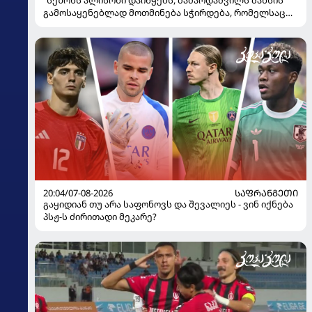
"სეზონს ალისონი დაიწყებს, მამარდაშვილს შანსის
გამოსაყენებლად მოთმინება სჭირდება, რომელსაც
100%-ით მიიღებს" - განაცხადა "ლივერპულის"
ყოფილმა მეკარემ
20:04/07-08-2026
ᲡᲐᲤᲠᲐᲜᲒᲔᲗᲘ
გაყიდიან თუ არა საფონოვს და შევალიეს - ვინ იქნება
პსჟ-ს ძირითადი მეკარე?