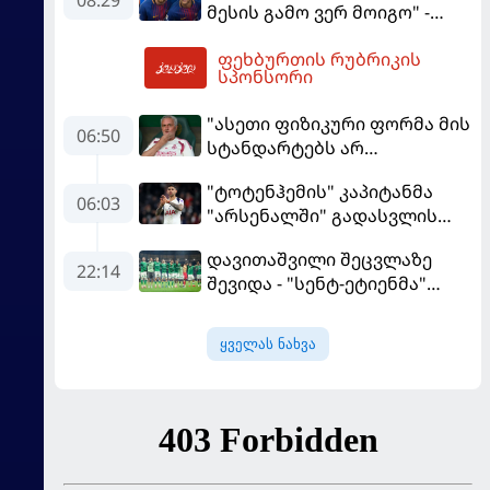
08:29
მესის გამო ვერ მოიგო" -
ბრაზილიელის ყოფილი
ფეხბურთის რუბრიკის
აგენტი
10:01
სპონსორი
"ასეთი ფიზიკური ფორმა მის
06:50
სტანდარტებს არ
შეეფერება" - მოურინიომ
"ტოტენჰემის" კაპიტანმა
"რეალის" ახალწვეული
06:03
"არსენალში" გადასვლის
გააკრიტიკა
სურვილი გამოთქვა
დავითაშვილი შეცვლაზე
22:14
შევიდა - "სენტ-ეტიენმა"
"სოშოს" მოუგო
ყველას ნახვა