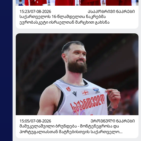
15:23/07-08-2026
ᲐᲡᲐᲙᲝᲑᲠᲘᲕᲘ ᲜᲐᲙᲠᲔᲑᲘ
საქართველოს 16-წლამდელთა ნაკრებმა
ევრობასკეტი ისრაელთან მარცხით გახსნა
15:05/07-08-2026
ᲔᲠᲝᲕᲜᲣᲚᲘ ᲜᲐᲙᲠᲔᲑᲘ
მამუკელაშვილი ბრუნდება - მონტენეგროსა და
პორტუგალიასთან მატჩებისთვის საქართველო
მზადებას 15 კალათბურთელით იწყებს