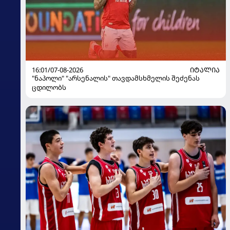
16:01/07-08-2026
ᲘᲢᲐᲚᲘᲐ
"ნაპოლი" "არსენალის" თავდამსხმელის შეძენას
ცდილობს