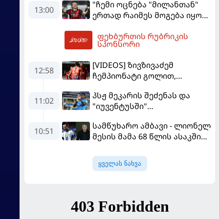
"ჩემი ოცნება "მილანთან"
13:00
ერთად რაიმეს მოგება იყო" -
მოდრიჩმა "როსონერიში"
ფეხბურთის რუბრიკის
თავის მისიაზე ისაუბრა
13:21
სპონსორი
[VIDEOS] ზივზივაძემ
12:58
ჩემპიონატი გოლით,
"ჰაიდენჰაიმმა" კი
პსჟ მეკარის შეძენას და
გამარჯვებით დაიწყო
11:02
"იუვენტუსში"
განათხოვრებას აპირებს
სამწუხარო ამბავი - ლიონელ
10:51
მესის მამა 68 წლის ასაკში
გარდაიცვალა
ყველას ნახვა