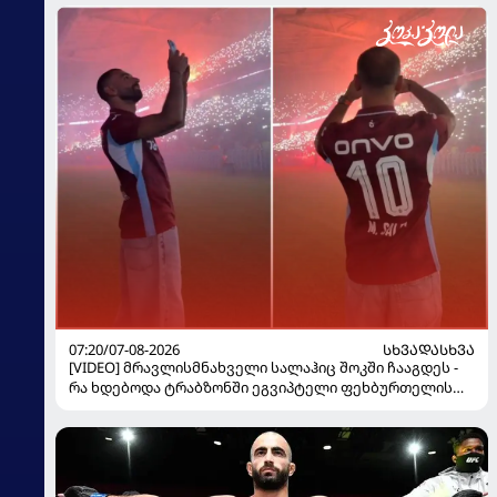
07:20/07-08-2026
ᲡᲮᲕᲐᲓᲐᲡᲮᲕᲐ
[VIDEO] მრავლისმნახველი სალაჰიც შოკში ჩააგდეს -
რა ხდებოდა ტრაბზონში ეგვიპტელი ფეხბურთელის
წარდგენისას