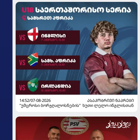
14:52/07-08-2026
ᲐᲡᲐᲙᲝᲑᲠᲘᲕᲘ ᲜᲐᲙᲠᲔᲑᲘ
"უმცროსი ბორჯღალოსნების" ხუთი ლელო ინგლისთან