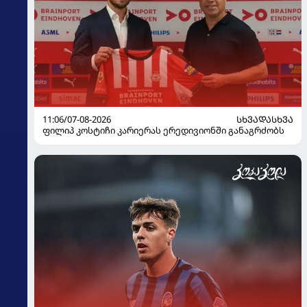
11:06/07-08-2026
ᲡᲮᲕᲐᲓᲐᲡᲮᲕᲐ
ფილიპ კოსტიჩი კარიერას ერედივიონში განაგრძობს