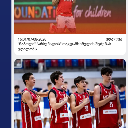
16:01/07-08-2026
ᲘᲢᲐᲚᲘᲐ
"ნაპოლი" "არსენალის" თავდამსხმელის შეძენას
ცდილობს