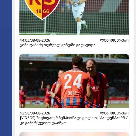
14:05/08-08-2026
ᲚᲔᲒᲘᲝᲜᲔᲠᲔᲑᲘ
ჯიმი ტაბიძე თურქულ გუნდში გადავიდა
12:58/08-08-2026
ᲚᲔᲒᲘᲝᲜᲔᲠᲔᲑᲘ
[VIDEOS] ზივზივაძემ ჩემპიონატი გოლით, "ჰაიდენჰაიმმა"
კი გამარჯვებით დაიწყო