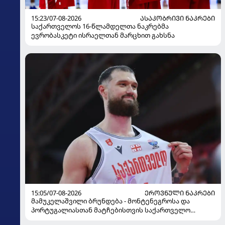
15:23/07-08-2026
ᲐᲡᲐᲙᲝᲑᲠᲘᲕᲘ ᲜᲐᲙᲠᲔᲑᲘ
საქართველოს 16-წლამდელთა ნაკრებმა
ევრობასკეტი ისრაელთან მარცხით გახსნა
15:05/07-08-2026
ᲔᲠᲝᲕᲜᲣᲚᲘ ᲜᲐᲙᲠᲔᲑᲘ
მამუკელაშვილი ბრუნდება - მონტენეგროსა და
პორტუგალიასთან მატჩებისთვის საქართველო
მზადებას 15 კალათბურთელით იწყებს