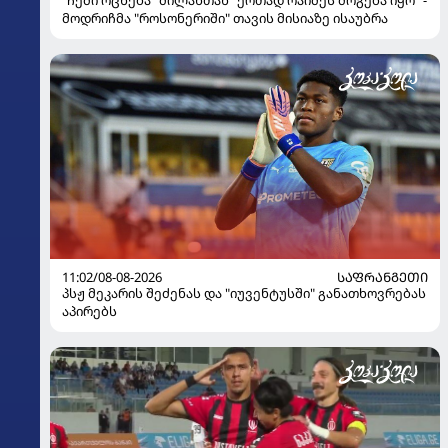
"ჩემი ოცნება "მილანთან" ერთად რაიმეს მოგება იყო" -
მოდრიჩმა "როსონერიში" თავის მისიაზე ისაუბრა
11:02/08-08-2026
ᲡᲐᲤᲠᲐᲜᲒᲔᲗᲘ
პსჟ მეკარის შეძენას და "იუვენტუსში" განათხოვრებას
აპირებს