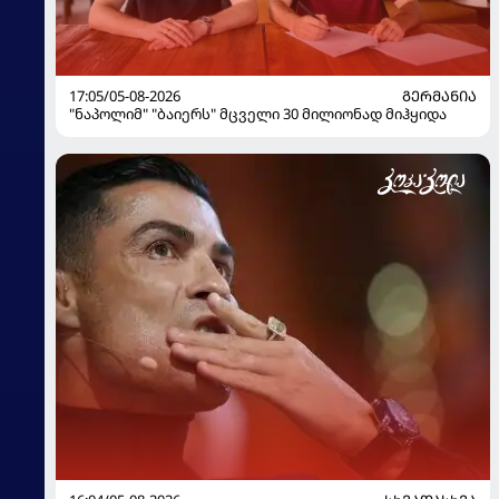
17:05/05-08-2026
ᲒᲔᲠᲛᲐᲜᲘᲐ
"ნაპოლიმ" "ბაიერს" მცველი 30 მილიონად მიჰყიდა