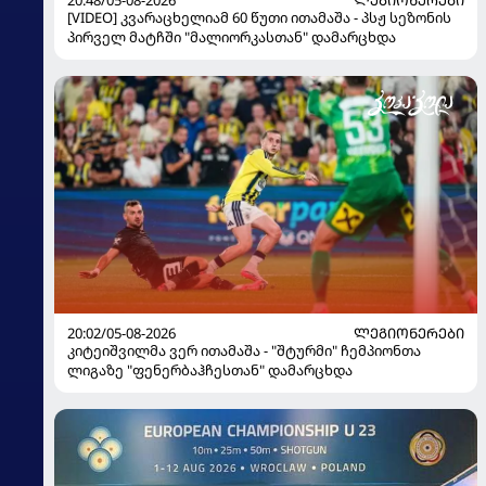
[VIDEO] კვარაცხელიამ 60 წუთი ითამაშა - პსჟ სეზონის
პირველ მატჩში "მალიორკასთან" დამარცხდა
20:02/05-08-2026
ᲚᲔᲒᲘᲝᲜᲔᲠᲔᲑᲘ
კიტეიშვილმა ვერ ითამაშა - "შტურმი" ჩემპიონთა
ლიგაზე "ფენერბაჰჩესთან" დამარცხდა