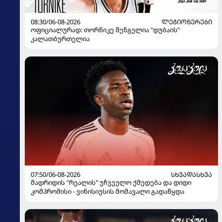
08:30/06-08-2026
ᲚᲔᲒᲘᲝᲜᲔᲠᲔᲑᲘ
ოფიციალურად: თორნიკე შენგელია "დუბაის"
კალათბურთელია
07:50/06-08-2026
ᲡᲮᲕᲐᲓᲐᲡᲮᲕᲐ
მადრიდის "რეალის" უჩვეულო ქმედება და დიდი
კომპრომისი - ვინისიუსის მომავალი გადაწყდა