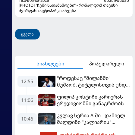
16:04/05-08-2026
ᲡᲮᲕᲐᲓᲐᲡᲮᲕᲐ
[PHOTO] "ჩემი სათამაშოები" - რონალდომ თავისი
ძვირფასი ავტოპარკი აჩვენა
ყველა
სიახლეები
პოპულარული
"როდესაც "მილანში"
12:55
მუშაობ, ტიტულისთვის უნდა
იბრძოლო" - ამორიმმა
ფილიპ კოსტიჩი კარიერას
"როსონერის" ფანები
11:06
ერედივიონში განაგრძობს
დააიმედა
კვლავ სერია A-ში - დანიელ
10:46
მალდინი "კალიარის"
ღირსებას დაიცავს
ფეხბურთის რუბრიკის