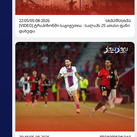
22:05/05-08-2026
ᲡᲮᲕᲐᲓᲐᲡᲮᲕᲐ
[VIDEO] ტრაპიზონში საგიჟეთია - სალაჰს 25 ათასი ფანი
დახვდა
20:48/05-08-2026
ᲚᲔᲒᲘᲝᲜᲔᲠᲔᲑᲘ