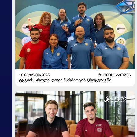
18:05/05-08-2026
ᲢᲧᲕᲘᲘᲡ ᲡᲠᲝᲚᲐ
ტყვიის სროლა. დიდი წარმატება ვროცლავში