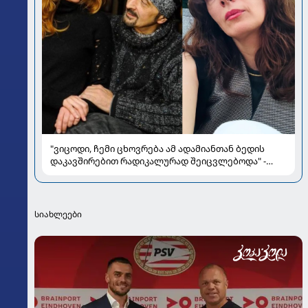
"ვიცოდი, ჩემი ცხოვრება ამ ადამიანთან ბედის
დაკავშირებით რადიკალურად შეიცვლებოდა" -
ნინო ჟვანია დატო ევგენიძესთან ქორწინებასა და
ოჯახზე
სიახლეები