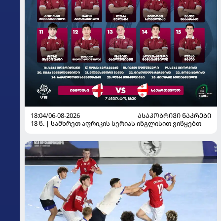
18:04/06-08-2026
ᲐᲡᲐᲙᲝᲑᲠᲘᲕᲘ ᲜᲐᲙᲠᲔᲑᲘ
18 წ. | სამხრეთ აფრიკის სერიას ინგლისით ვიწყებთ