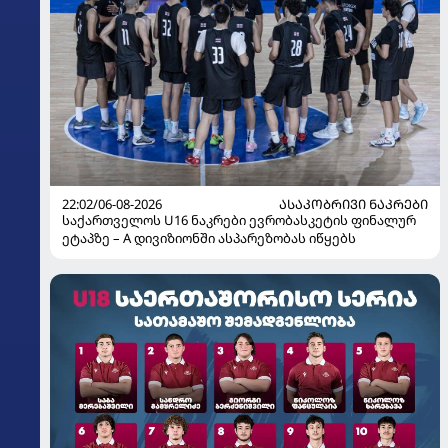
22:02/06-08-2026
ᲐᲡᲐᲙᲝᲑᲠᲘᲕᲘ ᲜᲐᲙᲠᲔᲑᲘ
საქართველოს U16 ნაკრები ევრობასკეტის ფინალურ
ეტაპზე – A დივიზიონში ასპარეზობას იწყებს