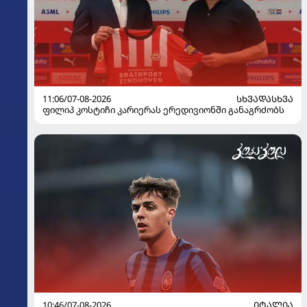
11:06/07-08-2026
ᲡᲮᲕᲐᲓᲐᲡᲮᲕᲐ
ფილიპ კოსტიჩი კარიერას ერედივიონში განაგრძობს
10:46/07-08-2026
ᲘᲢᲐᲚᲘᲐ