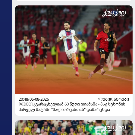
20:48/05-08-2026
ᲚᲔᲒᲘᲝᲜᲔᲠᲔᲑᲘ
[VIDEO] კვარაცხელიამ 60 წუთი ითამაშა - პსჟ სეზონის
პირველ მატჩში "მალიორკასთან" დამარცხდა