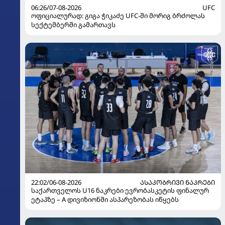
06:26/07-08-2026
UFC
ოფიციალურად: გიგა ჭიკაძე UFC-ში მორიგ ბრძოლას
სექტემბერში გამართავს
22:02/06-08-2026
ᲐᲡᲐᲙᲝᲑᲠᲘᲕᲘ ᲜᲐᲙᲠᲔᲑᲘ
საქართველოს U16 ნაკრები ევრობასკეტის ფინალურ
ეტაპზე – A დივიზიონში ასპარეზობას იწყებს