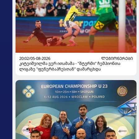
20:02/05-08-2026
ᲚᲔᲒᲘᲝᲜᲔᲠᲔᲑᲘ
კიტეიშვილმა ვერ ითამაშა - "შტურმი" ჩემპიონთა
ლიგაზე "ფენერბაჰჩესთან" დამარცხდა