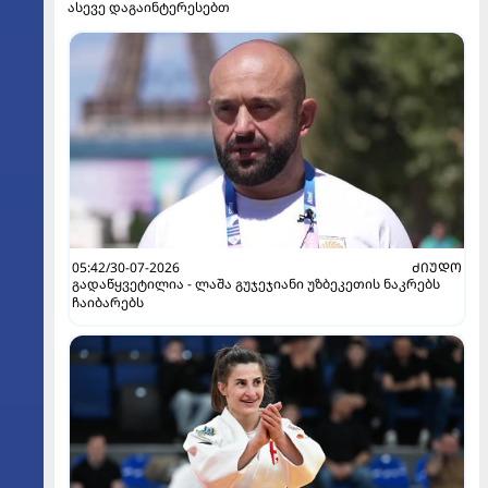
ასევე დაგაინტერესებთ
05:42/30-07-2026
ᲫᲘᲣᲓᲝ
გადაწყვეტილია - ლაშა გუჯეჯიანი უზბეკეთის ნაკრებს
ჩაიბარებს