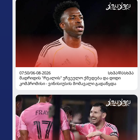
07:50/06-08-2026
ᲡᲮᲕᲐᲓᲐᲡᲮᲕᲐ
მადრიდის "რეალის" უჩვეულო ქმედება და დიდი
კომპრომისი - ვინისიუსის მომავალი გადაწყდა