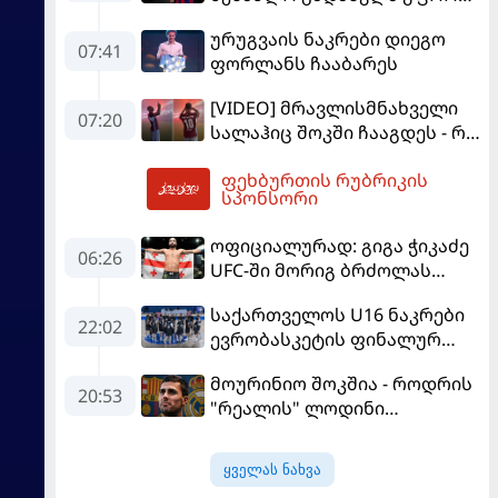
რეალური ხდება - რაზე
ურუგვაის ნაკრები დიეგო
ესაუბრა ქართველი
07:41
ფორლანს ჩააბარეს
კატალონიელთა მთავარ
მწვრთნელს
[VIDEO] მრავლისმნახველი
07:20
სალაჰიც შოკში ჩააგდეს - რა
ხდებოდა ტრაბზონში
ფეხბურთის რუბრიკის
ეგვიპტელი ფეხბურთელის
08:33
სპონსორი
წარდგენისას
ოფიციალურად: გიგა ჭიკაძე
06:26
UFC-ში მორიგ ბრძოლას
სექტემბერში გამართავს
საქართველოს U16 ნაკრები
22:02
ევრობასკეტის ფინალურ
ეტაპზე – A დივიზიონში
მოურინიო შოკშია - როდრის
ასპარეზობას იწყებს
20:53
"რეალის" ლოდინი
მობეზრდა და
"ბარსელონაში" გადადის
ყველას ნახვა