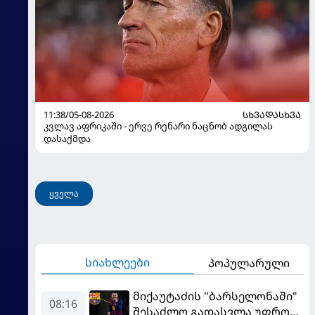
11:38/05-08-2026
ᲡᲮᲕᲐᲓᲐᲡᲮᲕᲐ
კვლავ აფრიკაში - ერვე რენარი ნაცნობ ადგილას
დასაქმდა
ყველა
სიახლეები
პოპულარული
მიქაუტაძის "ბარსელონაში"
08:16
შესაძლო გადასვლა უფრო