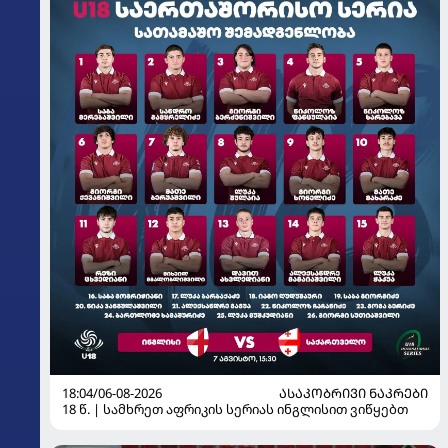
18:04/06-08-2026
ᲐᲡᲐᲙᲝᲑᲠᲘᲕᲘ ᲜᲐᲙᲠᲔᲑᲘ
18 წ. | სამხრეთ აფრიკის სერიას ინგლისით ვიწყებთ