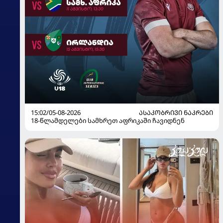
15:02/05-08-2026
ᲐᲡᲐᲙᲝᲑᲠᲘᲕᲘ ᲜᲐᲙᲠᲔᲑᲘ
18-წლამდელები სამხრეთ აფრიკაში ჩავიდნენ