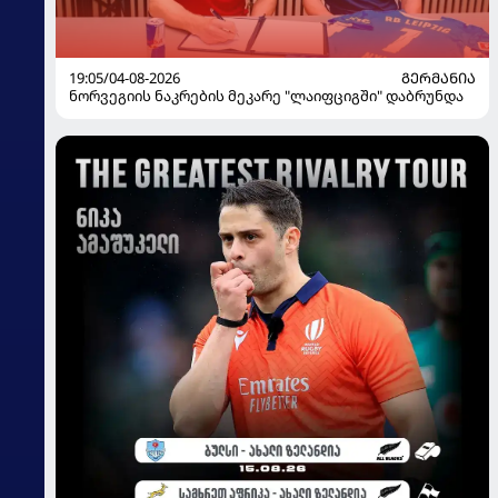
19:05/04-08-2026
ᲒᲔᲠᲛᲐᲜᲘᲐ
ნორვეგიის ნაკრების მეკარე "ლაიფციგში" დაბრუნდა