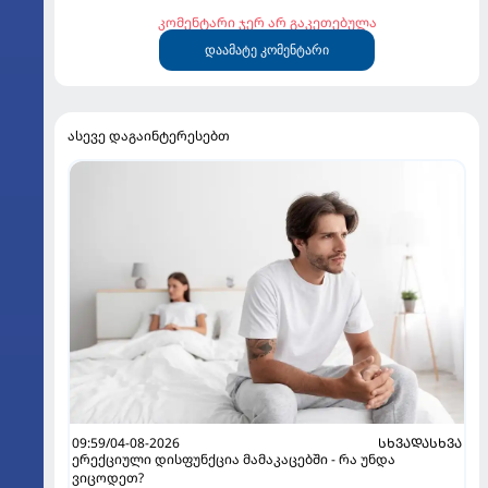
კომენტარი ჯერ არ გაკეთებულა
დაამატე კომენტარი
ასევე დაგაინტერესებთ
09:59/04-08-2026
ᲡᲮᲕᲐᲓᲐᲡᲮᲕᲐ
ერექციული დისფუნქცია მამაკაცებში - რა უნდა
ვიცოდეთ?