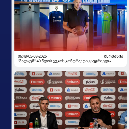
06:48/05-08-2026
ᲒᲔᲠᲛᲐᲜᲘᲐ
"შალკემ" 40 წლის ჯეკოს კონტრაქტი გაუგრძელა