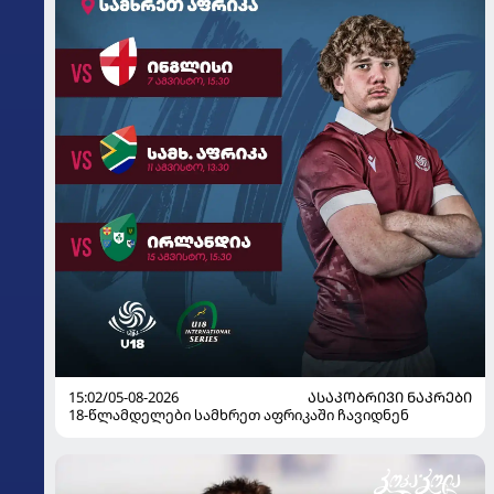
15:02/05-08-2026
ᲐᲡᲐᲙᲝᲑᲠᲘᲕᲘ ᲜᲐᲙᲠᲔᲑᲘ
18-წლამდელები სამხრეთ აფრიკაში ჩავიდნენ