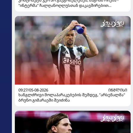
კონტრაქტს ჯერ არ გაუგრძელებენ, მაგრამ რჩება -
"ინტერმა" ჩალღანოღლუსთან დაკავშირებით
გადაწყვეტილება მიიღო
09:27/05-08-2026
ᲘᲜᲒᲚᲘᲡᲘ
ხანგლძრივი მოლაპარაკებების შემდეგ, "არსენალმა"
ბრუნო გიმარაეში შეიძინა