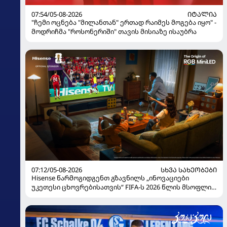
07:54/05-08-2026
ᲘᲢᲐᲚᲘᲐ
"ჩემი ოცნება "მილანთან" ერთად რაიმეს მოგება იყო" -
მოდრიჩმა "როსონერიში" თავის მისიაზე ისაუბრა
07:12/05-08-2026
ᲡᲮᲕᲐ ᲡᲐᲮᲔᲝᲑᲔᲑᲘ
Hisense წარმოგიდგენთ გზავნილს „ინოვაციები
უკეთესი ცხოვრებისათვის“ FIFA-ს 2026 წლის მსოფლიო
ჩემპიონატზე