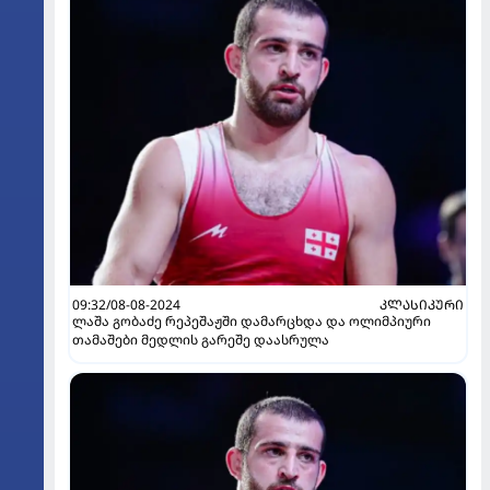
09:32/08-08-2024
ᲙᲚᲐᲡᲘᲙᲣᲠᲘ
ლაშა გობაძე რეპეშაჟში დამარცხდა და ოლიმპიური
თამაშები მედლის გარეშე დაასრულა