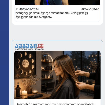
11:49/06-08-2024
ᲙᲚᲐᲡᲘᲙᲣᲠᲘ
რობერტ კობლიაშვილი ოლიმპიადის პირველივე
შეხვედრაში დამარცხდა
როდის შევიჭრათ თმა და მოვერიდოთ სილამაზის