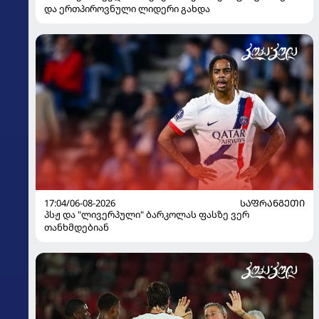
და ერთპიროვნული ლიდერი გახდა
17:04/06-08-2026
ᲡᲐᲤᲠᲐᲜᲒᲔᲗᲘ
პსჟ და "ლივერპული" ბარკოლას ფასზე ვერ
თანხმდებიან