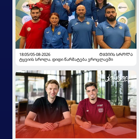
18:05/05-08-2026
ᲢᲧᲕᲘᲘᲡ ᲡᲠᲝᲚᲐ
ტყვიის სროლა. დიდი წარმატება ვროცლავში