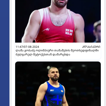
11:47/07-08-2024
ᲙᲚᲐᲡᲘᲙᲣᲠᲘ
ლაშა გობაძე ოლიმპიური თამაშების მეოთხედფინალში
ბულგარელ მეტოქესთან დამარცხდა