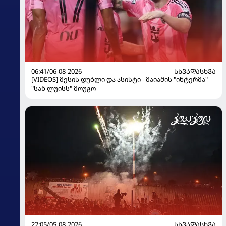
06:41/06-08-2026
ᲡᲮᲕᲐᲓᲐᲡᲮᲕᲐ
[VIDEOS] მესის დუბლი და ასისტი - მაიამის "ინტერმა"
"სან ლუისს" მოუგო
22:05/05-08-2026
ᲡᲮᲕᲐᲓᲐᲡᲮᲕᲐ