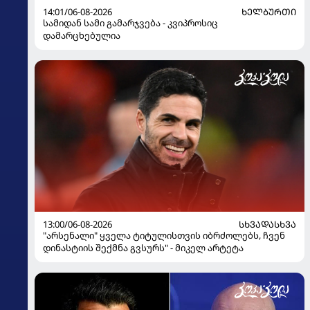
14:01/06-08-2026
ᲮᲔᲚᲑᲣᲠᲗᲘ
სამიდან სამი გამარჯვება - კვიპროსიც
დამარცხებულია
13:00/06-08-2026
ᲡᲮᲕᲐᲓᲐᲡᲮᲕᲐ
"არსენალი" ყველა ტიტულისთვის იბრძოლებს, ჩვენ
დინასტიის შექმნა გვსურს" - მიკელ არტეტა