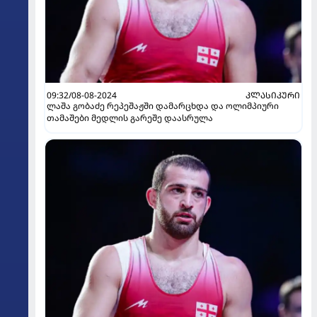
09:32/08-08-2024
ᲙᲚᲐᲡᲘᲙᲣᲠᲘ
ლაშა გობაძე რეპეშაჟში დამარცხდა და ოლიმპიური
თამაშები მედლის გარეშე დაასრულა