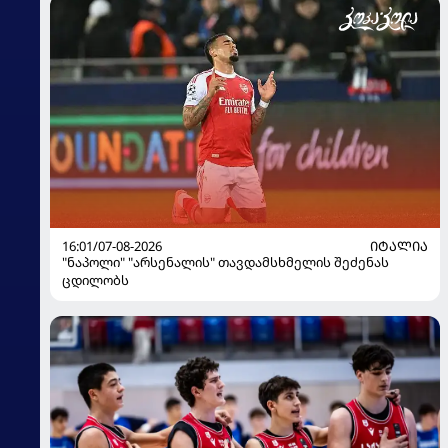
16:01/07-08-2026
ᲘᲢᲐᲚᲘᲐ
"ნაპოლი" "არსენალის" თავდამსხმელის შეძენას
ცდილობს