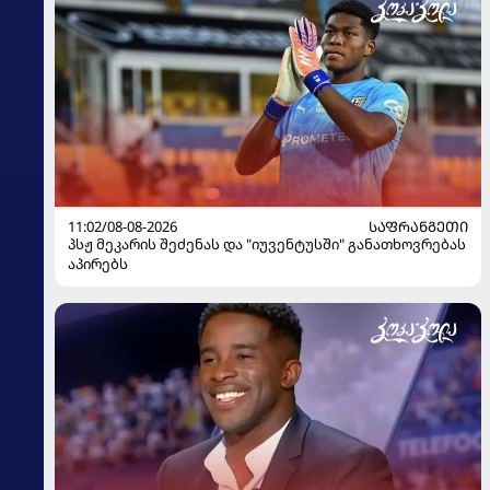
11:02/08-08-2026
ᲡᲐᲤᲠᲐᲜᲒᲔᲗᲘ
პსჟ მეკარის შეძენას და "იუვენტუსში" განათხოვრებას
აპირებს