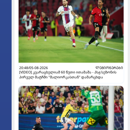
20:48/05-08-2026
ᲚᲔᲒᲘᲝᲜᲔᲠᲔᲑᲘ
[VIDEO] კვარაცხელიამ 60 წუთი ითამაშა - პსჟ სეზონის
პირველ მატჩში "მალიორკასთან" დამარცხდა