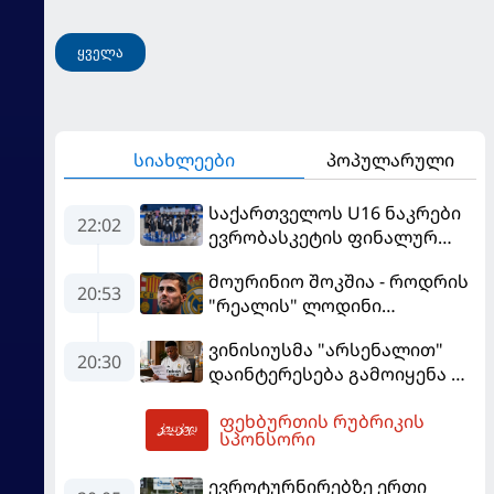
მოჰყავს
ყველა
სიახლეები
პოპულარული
საქართველოს U16 ნაკრები
22:02
ევრობასკეტის ფინალურ
ეტაპზე – A დივიზიონში
მოურინიო შოკშია - როდრის
ასპარეზობას იწყებს
20:53
"რეალის" ლოდინი
მობეზრდა და
ვინისიუსმა "არსენალით"
"ბარსელონაში" გადადის
20:30
დაინტერესება გამოიყენა და
"რეალთან" კონტრაქტი
ფეხბურთის რუბრიკის
მომგებიანად გააგრძელა
01:25
სპონსორი
ევროტურნირებზე ერთი