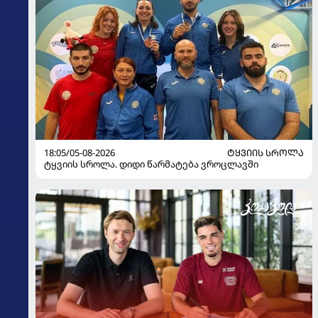
18:05/05-08-2026
ᲢᲧᲕᲘᲘᲡ ᲡᲠᲝᲚᲐ
ტყვიის სროლა. დიდი წარმატება ვროცლავში