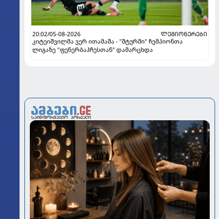
20:02/05-08-2026
ᲚᲔᲒᲘᲝᲜᲔᲠᲔᲑᲘ
კიტეიშვილმა ვერ ითამაშა - "შტურმი" ჩემპიონთა
ლიგაზე "ფენერბაჰჩესთან" დამარცხდა