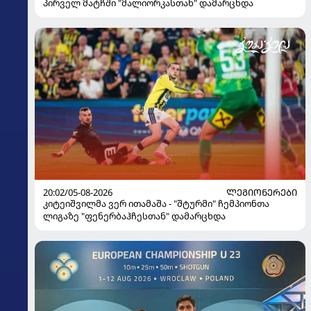
პირველ მატჩში "მალიორკასთან" დამარცხდა
20:02/05-08-2026
ᲚᲔᲒᲘᲝᲜᲔᲠᲔᲑᲘ
კიტეიშვილმა ვერ ითამაშა - "შტურმი" ჩემპიონთა
ლიგაზე "ფენერბაჰჩესთან" დამარცხდა