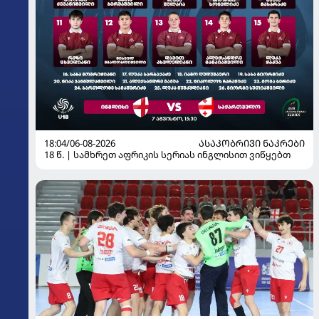
18:04/06-08-2026
ᲐᲡᲐᲙᲝᲑᲠᲘᲕᲘ ᲜᲐᲙᲠᲔᲑᲘ
18 წ. | სამხრეთ აფრიკის სერიას ინგლისით ვიწყებთ