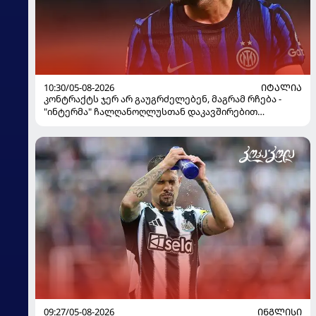
10:30/05-08-2026
ᲘᲢᲐᲚᲘᲐ
კონტრაქტს ჯერ არ გაუგრძელებენ, მაგრამ რჩება -
"ინტერმა" ჩალღანოღლუსთან დაკავშირებით
გადაწყვეტილება მიიღო
09:27/05-08-2026
ᲘᲜᲒᲚᲘᲡᲘ