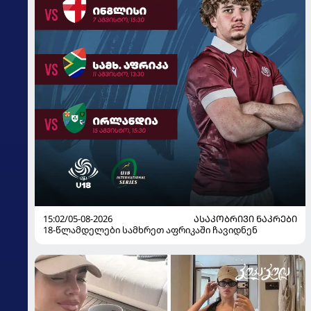
15:02/05-08-2026
ᲐᲡᲐᲙᲝᲑᲠᲘᲕᲘ ᲜᲐᲙᲠᲔᲑᲘ
18-წლამდელები სამხრეთ აფრიკაში ჩავიდნენ