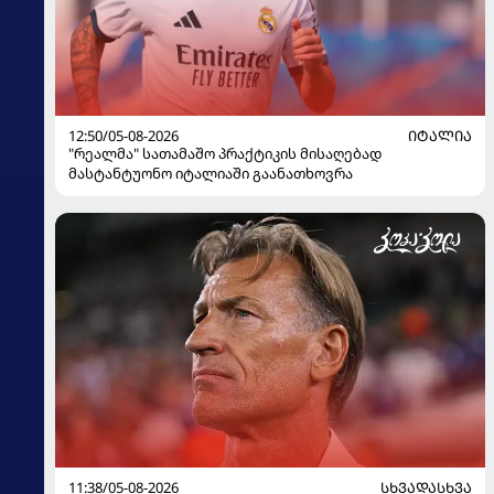
12:50/05-08-2026
ᲘᲢᲐᲚᲘᲐ
"რეალმა" სათამაშო პრაქტიკის მისაღებად
მასტანტუონო იტალიაში გაანათხოვრა
11:38/05-08-2026
ᲡᲮᲕᲐᲓᲐᲡᲮᲕᲐ