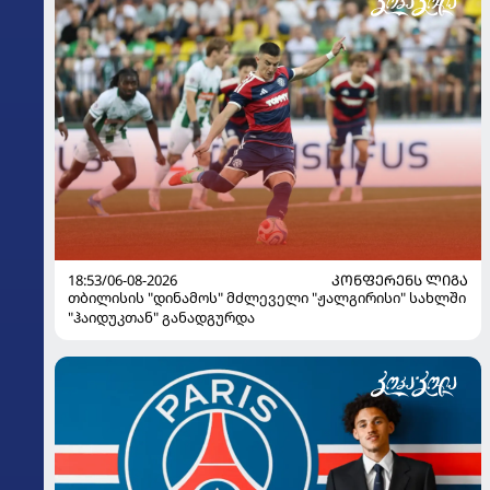
18:53/06-08-2026
ᲙᲝᲜᲤᲔᲠᲔᲜᲡ ᲚᲘᲒᲐ
თბილისის "დინამოს" მძლეველი "ჟალგირისი" სახლში
"ჰაიდუკთან" განადგურდა