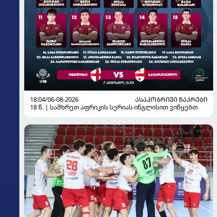
18:04/06-08-2026
ᲐᲡᲐᲙᲝᲑᲠᲘᲕᲘ ᲜᲐᲙᲠᲔᲑᲘ
18 წ. | სამხრეთ აფრიკის სერიას ინგლისით ვიწყებთ