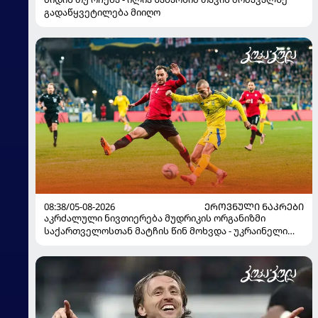
გადაწყვეტილება მიიღო
08:38/05-08-2026
ᲔᲠᲝᲕᲜᲣᲚᲘ ᲜᲐᲙᲠᲔᲑᲘ
აკრძალული ნივთიერება მუდრიკის ორგანიზმი
საქართველოსთან მატჩის წინ მოხვდა - უკრაინელი
ჟურნალისტი ფეხბურთელის დისკვალიფიკაციაზე
ინფორმაციას ავრცელებს