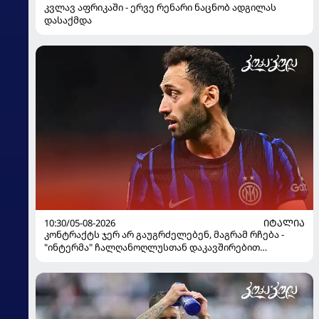
კვლავ აფრიკაში - ერვე რენარი ნაცნობ ადგილას
დასაქმდა
10:30/05-08-2026
ᲘᲢᲐᲚᲘᲐ
კონტრაქტს ჯერ არ გაუგრძელებენ, მაგრამ რჩება -
"ინტერმა" ჩალღანოღლუსთან დაკავშირებით
გადაწყვეტილება მიიღო