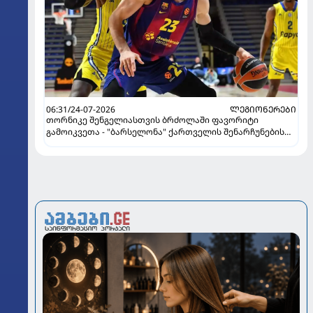
06:31/24-07-2026
ᲚᲔᲒᲘᲝᲜᲔᲠᲔᲑᲘ
თორნიკე შენგელიასთვის ბრძოლაში ფავორიტი
გამოიკვეთა - "ბარსელონა" ქართველის შენარჩუნების
იმედს არ კარგავს