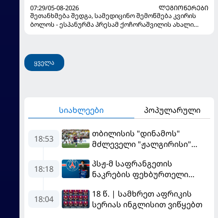
07:29/05-08-2026
ᲚᲔᲒᲘᲝᲜᲔᲠᲔᲑᲘ
შეთანხმება შედგა, სამედიცინო შემოწმება კვირის
ბოლოს - ესპანურმა პრესამ ქოჩორაშვილის ახალი
გუნდი დაასახელა
ყველა
სიახლეები
პოპულარული
თბილისის "დინამოს"
18:53
მძლეველი "ჟალგირისი"
სახლში "ჰაიდუკთან"
პსჟ-მ საფრანგეთის
განადგურდა
18:18
ნაკრების ფეხბურთელი
დაიმატა
18 წ. | სამხრეთ აფრიკის
18:04
სერიას ინგლისით ვიწყებთ