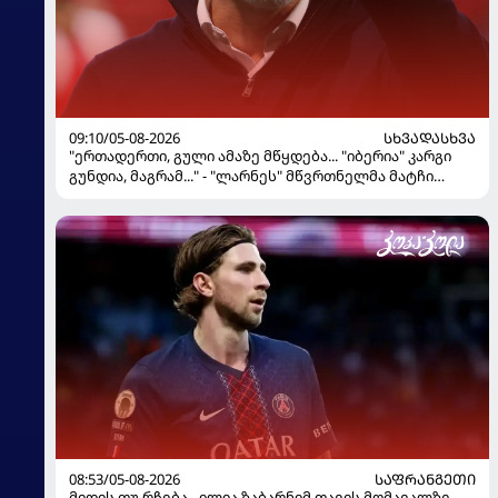
09:10/05-08-2026
ᲡᲮᲕᲐᲓᲐᲡᲮᲕᲐ
"ერთადერთი, გული ამაზე მწყდება... "იბერია" კარგი
გუნდია, მაგრამ..." - "ლარნეს" მწვრთნელმა მატჩი
შეაფასა და თბილისში თავდაჯერებული გუნდი
მოჰყავს
08:53/05-08-2026
ᲡᲐᲤᲠᲐᲜᲒᲔᲗᲘ
მიდის თუ რჩება - ილია ზაბარნიმ თავის მომავალზე