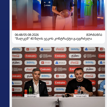
06:48/05-08-2026
ᲒᲔᲠᲛᲐᲜᲘᲐ
"შალკემ" 40 წლის ჯეკოს კონტრაქტი გაუგრძელა