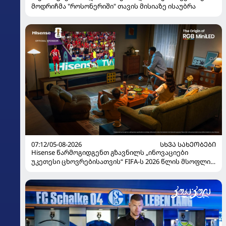
მოდრიჩმა "როსონერიში" თავის მისიაზე ისაუბრა
07:12/05-08-2026
ᲡᲮᲕᲐ ᲡᲐᲮᲔᲝᲑᲔᲑᲘ
Hisense წარმოგიდგენთ გზავნილს „ინოვაციები
უკეთესი ცხოვრებისათვის“ FIFA-ს 2026 წლის მსოფლიო
ჩემპიონატზე