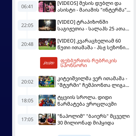
[VIDEOS] მესის დუბლი და
06:41
ასისტი - მაიამის "ინტერმა"
"სან ლუისს" მოუგო
[VIDEO] ტრაპიზონში
22:05
საგიჟეთია - სალაჰს 25 ათასი
ფანი დახვდა
[VIDEO] კვარაცხელიამ 60
20:48
წუთი ითამაშა - პსჟ სეზონის
პირველ მატჩში
ფეხბურთის რუბრიკის
"მალიორკასთან"
07:33
სპონსორი
დამარცხდა
კიტეიშვილმა ვერ ითამაშა -
20:02
"შტურმი" ჩემპიონთა ლიგაზე
"ფენერბაჰჩესთან"
ტყვიის სროლა. დიდი
დამარცხდა
18:05
წარმატება ვროცლავში
"ნაპოლიმ" "ბაიერს" მცველი
17:05
30 მილიონად მიჰყიდა