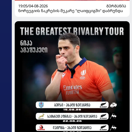
19:05/04-08-2026
ᲒᲔᲠᲛᲐᲜᲘᲐ
ნორვეგიის ნაკრების მეკარე "ლაიფციგში" დაბრუნდა