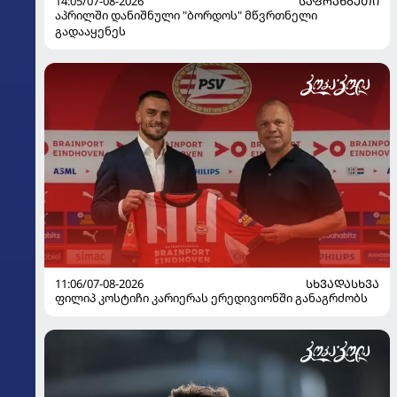
14:05/07-08-2026
ᲡᲐᲤᲠᲐᲜᲒᲔᲗᲘ
აპრილში დანიშნული "ბორდოს" მწვრთნელი
გადააყენეს
11:06/07-08-2026
ᲡᲮᲕᲐᲓᲐᲡᲮᲕᲐ
ფილიპ კოსტიჩი კარიერას ერედივიონში განაგრძობს