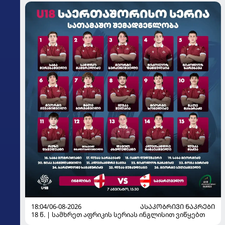
18:04/06-08-2026
ᲐᲡᲐᲙᲝᲑᲠᲘᲕᲘ ᲜᲐᲙᲠᲔᲑᲘ
18 წ. | სამხრეთ აფრიკის სერიას ინგლისით ვიწყებთ