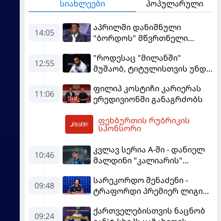
სიახლეები
პოპულარული
აპრილში დანიშნული
14:05
"ბორდოს" მწვრთნელი
გადააყენეს
"როდესაც "მილანში"
12:55
მუშაობ, ტიტულისთვის უნდა
იბრძოლო" - ამორიმმა
ფილიპ კოსტიჩი კარიერას
"როსონერის" ფანები
11:06
ერედივიონში განაგრძობს
დააიმედა
ფეხბურთის რუბრიკის
14:10
სპონსორი
კვლავ სერია A-ში - დანიელ
10:46
მალდინი "კალიარის"
ღირსებას დაიცავს
სარეკორდო შენაძენი -
09:48
ტრაფორდი პრემიერ ლიგის
მორიგ გუნდში გადავიდა
ქართველებისთვის ნაცნობ
09:24