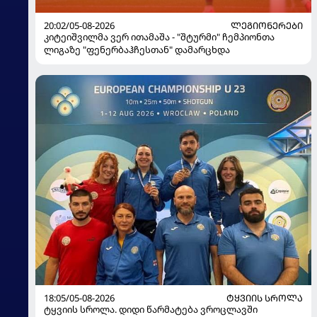
20:02/05-08-2026
ᲚᲔᲒᲘᲝᲜᲔᲠᲔᲑᲘ
კიტეიშვილმა ვერ ითამაშა - "შტურმი" ჩემპიონთა
ლიგაზე "ფენერბაჰჩესთან" დამარცხდა
18:05/05-08-2026
ᲢᲧᲕᲘᲘᲡ ᲡᲠᲝᲚᲐ
ტყვიის სროლა. დიდი წარმატება ვროცლავში