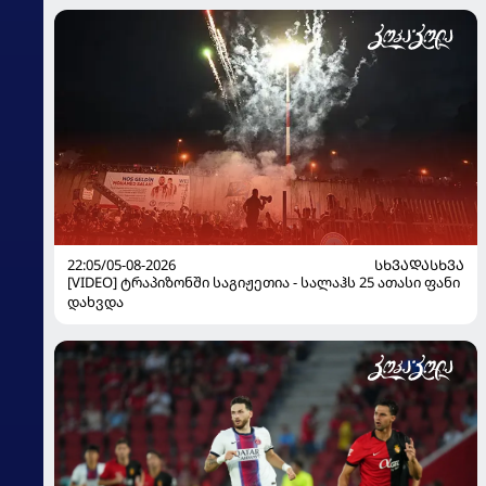
22:05/05-08-2026
ᲡᲮᲕᲐᲓᲐᲡᲮᲕᲐ
[VIDEO] ტრაპიზონში საგიჟეთია - სალაჰს 25 ათასი ფანი
დახვდა