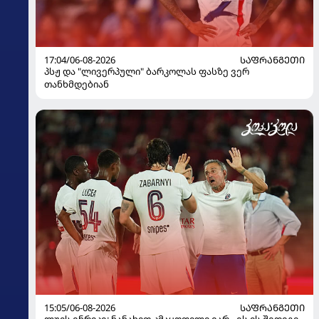
17:04/06-08-2026
ᲡᲐᲤᲠᲐᲜᲒᲔᲗᲘ
პსჟ და "ლივერპული" ბარკოლას ფასზე ვერ
თანხმდებიან
15:05/06-08-2026
ᲡᲐᲤᲠᲐᲜᲒᲔᲗᲘ
ლუის ენრიკე: ნანახით კმაყოფილი ვარ - ეს ის შედეგი