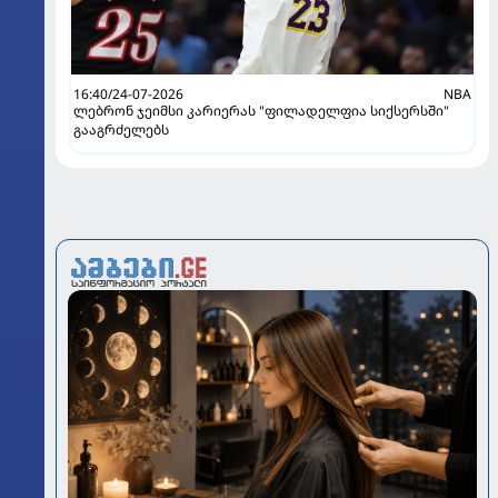
16:40/24-07-2026
NBA
ლებრონ ჯეიმსი კარიერას "ფილადელფია სიქსერსში"
გააგრძელებს