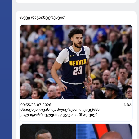
ასევე დაგაინტერესებთ
09:55/28-07-2026
NBA
მნიშვნელოვანი გაძლიერება "ლეიკერსს" -
კალიფორნიელები გაცვლას ამზადებენ