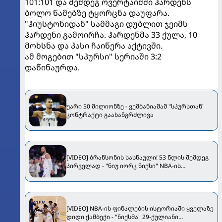
101:101 და შემდეგ ოვერტაიმში ჰარდენს
ბოლო წამებზე ტყორცნა დაუფარა.
"ჰიუსტონიდან" სამმაგი დუბლით ჯეიმს
ჰარდენი გამოირჩა. ჰარდენმა 33 ქულა, 10
მოხსნა და პასი ჩაიწერა აქტივში.
ამ მოგებით "სპურსი" სერიაში 3:2
დაწინაურდა.
უარი 50 მილიონზე - ვემბანიამამ "სპურსთან"
კონტრაქტი გაახანგრძლივა
[VIDEO] ბრანსონის სასწაული! 53 წლის შემდეგ
პირველად - "ნიუ იორკ ნიქსი" NBA-ის
ჩემპიონია
[VIDEO] NBA-ის ფინალების ისტორიაში ყველაზე
დიდი ქამბექი - "ნიქსმა" 29-ქულიანი