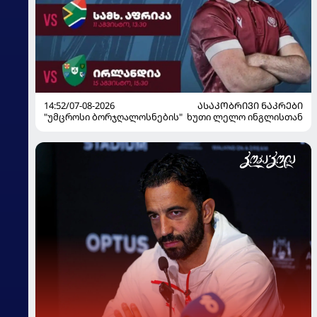
14:52/07-08-2026
ᲐᲡᲐᲙᲝᲑᲠᲘᲕᲘ ᲜᲐᲙᲠᲔᲑᲘ
"უმცროსი ბორჯღალოსნების" ხუთი ლელო ინგლისთან