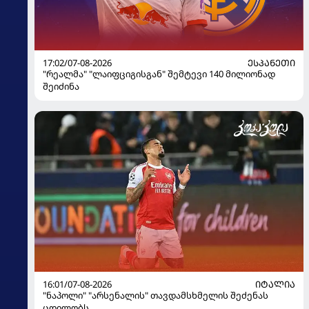
17:02/07-08-2026
ᲔᲡᲞᲐᲜᲔᲗᲘ
"რეალმა" "ლაიფციგისგან" შემტევი 140 მილიონად
შეიძინა
16:01/07-08-2026
ᲘᲢᲐᲚᲘᲐ
"ნაპოლი" "არსენალის" თავდამსხმელის შეძენას
ცდილობს