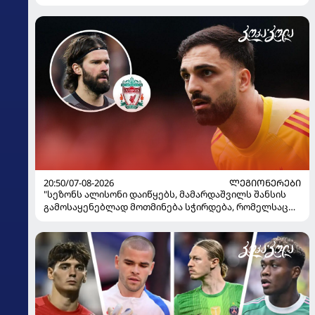
20:50/07-08-2026
ᲚᲔᲒᲘᲝᲜᲔᲠᲔᲑᲘ
"სეზონს ალისონი დაიწყებს, მამარდაშვილს შანსის
გამოსაყენებლად მოთმინება სჭირდება, რომელსაც
100%-ით მიიღებს" - განაცხადა "ლივერპულის"
ყოფილმა მეკარემ