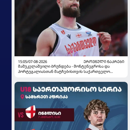
15:05/07-08-2026
ᲔᲠᲝᲕᲜᲣᲚᲘ ᲜᲐᲙᲠᲔᲑᲘ
მამუკელაშვილი ბრუნდება - მონტენეგროსა და
პორტუგალიასთან მატჩებისთვის საქართველო
მზადებას 15 კალათბურთელით იწყებს