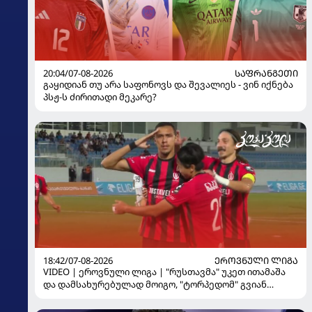
20:04/07-08-2026
ᲡᲐᲤᲠᲐᲜᲒᲔᲗᲘ
გაყიდიან თუ არა საფონოვს და შევალიეს - ვინ იქნება
პსჟ-ს ძირითადი მეკარე?
18:42/07-08-2026
ᲔᲠᲝᲕᲜᲣᲚᲘ ᲚᲘᲒᲐ
VIDEO | ეროვნული ლიგა | "რუსთავმა" უკეთ ითამაშა
და დამსახურებულად მოიგო, "ტორპედომ" გვიან
გაიღვიძა...