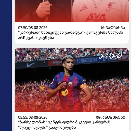
07:50/08-08-2026
ᲡᲮᲕᲐᲓᲐᲡᲮᲕᲐ
"კარიერაში ნაბიჯი უკან გადადგა" - კარაგერმა სალაჰს
არჩევანი დაუწუნა
05:55/08-08-2026
ᲢᲠᲐᲜᲡᲤᲔᲠᲔᲑᲘ
"ბარსელონას" ცენტრალური მცველი კარიერას
"ლივერპულში" გააგრძელებს