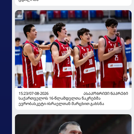
15:23/07-08-2026
ᲐᲡᲐᲙᲝᲑᲠᲘᲕᲘ ᲜᲐᲙᲠᲔᲑᲘ
საქართველოს 16-წლამდელთა ნაკრებმა
ევრობასკეტი ისრაელთან მარცხით გახსნა