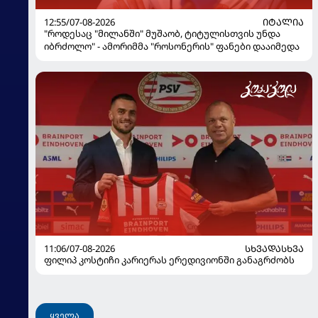
12:55/07-08-2026
ᲘᲢᲐᲚᲘᲐ
"როდესაც "მილანში" მუშაობ, ტიტულისთვის უნდა
იბრძოლო" - ამორიმმა "როსონერის" ფანები დააიმედა
11:06/07-08-2026
ᲡᲮᲕᲐᲓᲐᲡᲮᲕᲐ
ფილიპ კოსტიჩი კარიერას ერედივიონში განაგრძობს
ყველა