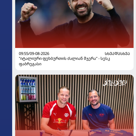
09:55/09-08-2026
ᲡᲮᲕᲐᲓᲐᲡᲮᲕᲐ
"იტალიური ფეხბურთის ძალიან მჯერა" - სესკ
ფაბრეგასი