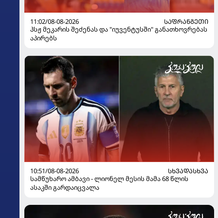
11:02/08-08-2026
ᲡᲐᲤᲠᲐᲜᲒᲔᲗᲘ
პსჟ მეკარის შეძენას და "იუვენტუსში" განათხოვრებას
აპირებს
10:51/08-08-2026
ᲡᲮᲕᲐᲓᲐᲡᲮᲕᲐ
სამწუხარო ამბავი - ლიონელ მესის მამა 68 წლის
ასაკში გარდაიცვალა