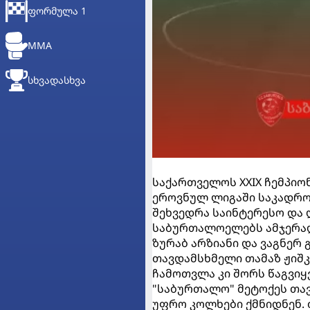
ᲤᲝᲠᲛᲣᲚᲐ 1
MMA
ᲡᲮᲕᲐᲓᲐᲡᲮᲕᲐ
საქართველოს XXIX ჩემპიონ
ეროვნულ ლიგაში საკადრო
შეხვედრა საინტერესო და 
საბურთალოელებს ამჯერად
ზურაბ არზიანი და ვაგნერ
თავდამსხმელი თამაზ ჟიშკ
ჩამოთვლა კი შორს წაგვიყვ
"საბურთალო" მეტოქეს თავ
უფრო კოლხები ქმნიდნენ. 