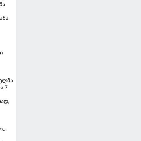
მა
აშა
ი
ნელმა
ა 7
ლად,
...