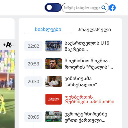
სიახლეები
პოპულარული
საქართველოს U16
+
-
22:02
ნაკრები
ევრობასკეტის
მოურინიო შოკშია -
ფინალურ ეტაპზე – A
20:53
როდრის "რეალის"
დივიზიონში
ლოდინი მობეზრდა
ასპარეზობას იწყებს
ვინისიუსმა
და "ბარსელონაში"
20:30
"არსენალით"
გადადის
დაინტერესება
ფეხბურთის
გამოიყენა და
23:39
რუბრიკის სპონსორი
"რეალთან"
კონტრაქტი
ევროტურნირებზე
მომგებიანად
20:05
ერთი ქართული
გააგრძელა
გოლი მაინც გავიდა