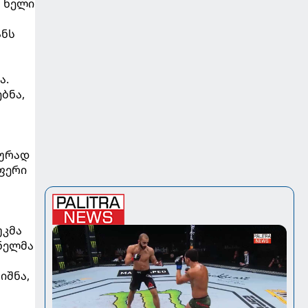
, ხელი
ანს
ა.
ბნა,
ტურად
ფერი
უკმა
ინელმა
იშნა,