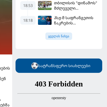
თბილისის "დინამოს"
18:53
მძლეველი
"ჟალგირისი" სახლში
პსჟ-მ საფრანგეთის
"ჰაიდუკთან"
18:18
ნაკრების
განადგურდა
ფეხბურთელი
დაიმატა
ყველას ნახვა
სატრანსფერო სიახლეები
დების
ნენ
ს
დებმა